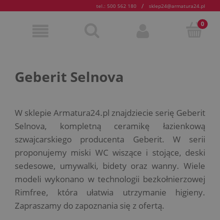
/
tel.: 500 562 180
sklep24@armatura24.pl
Geberit Selnova
W sklepie Armatura24.pl znajdziecie serię Geberit
Selnova, kompletną ceramikę łazienkową
szwajcarskiego producenta Geberit. W serii
proponujemy miski WC wiszące i stojące, deski
sedesowe, umywalki, bidety oraz wanny. Wiele
modeli wykonano w technologii bezkołnierzowej
Rimfree, która ułatwia utrzymanie higieny.
Zapraszamy do zapoznania się z ofertą.