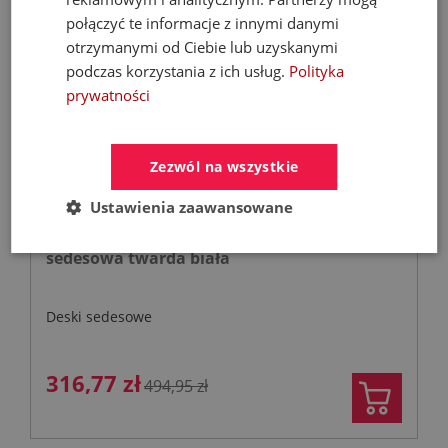
połączyć te informacje z innymi danymi
- 36%
otrzymanymi od Ciebie lub uzyskanymi
podczas korzystania z ich usług.
Polityka
prywatności
Zezwól na wszystkie
Ustawienia zaawansowane
GEBERIT SELNOVA COMPACT deska
sedesowa twarda biała
Deski sedesowe
316,77 zł
494,95 zł