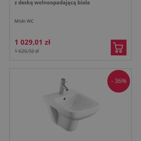
z deską wolnoopadającą biała
Miski WC
1 029,01 zł
1 626,92 zł
- 36%