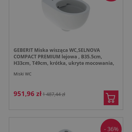
GEBERIT Miska wisząca WC,SELNOVA
COMPACT PREMIUM lejowa , B35.5cm,
H33cm, T49cm, krótka, ukryte mocowania,
Rimfree
Miski WC
951,96 zł
1 487,44 zł
- 36%