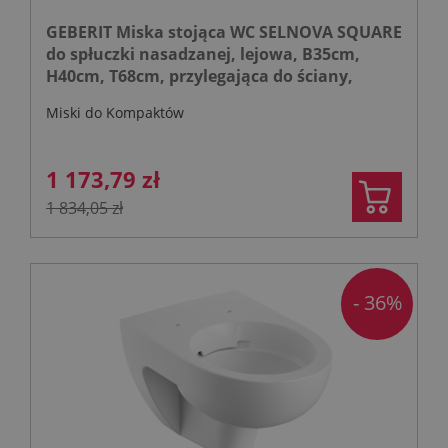
GEBERIT Miska stojąca WC SELNOVA SQUARE
do spłuczki nasadzanej, lejowa, B35cm,
H40cm, T68cm, przylegająca do ściany,
częściowo ukryte mocowania, odpływ
Miski do Kompaktów
poziomy lub pionowy, Rimfree
1 173,79 zł
1 834,05 zł
- 36%