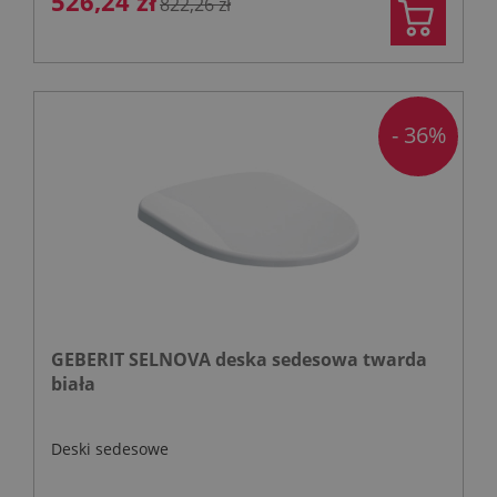
526,24 zł
822,26 zł
- 36%
GEBERIT SELNOVA deska sedesowa twarda
biała
Deski sedesowe