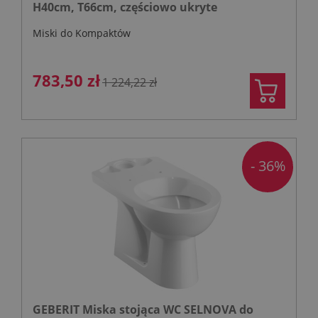
H40cm, T66cm, częściowo ukryte
mocowania, odpływ uniwersalny, Rimfree
Miski do Kompaktów
783,50 zł
1 224,22 zł
- 36%
GEBERIT Miska stojąca WC SELNOVA do