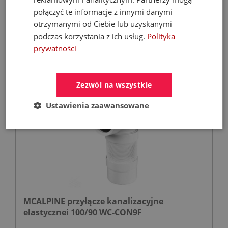
Syfony łazienkowe i przyłącza
połączyć te informacje z innymi danymi
otrzymanymi od Ciebie lub uzyskanymi
17,44 zł
podczas korzystania z ich usług.
Polityka
prywatności
Zezwól na wszystkie
Ustawienia zaawansowane
MCALPINE przyłącze kanalizacyjne
elastycznei 100/90 WC-CON9F