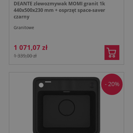
DEANTE zlewozmywak MOMI granit 1k
440x500x230 mm + osprzęt space-saver
czarny
Granitowe
1 071,07 zł
1 339,00 zł
- 20%