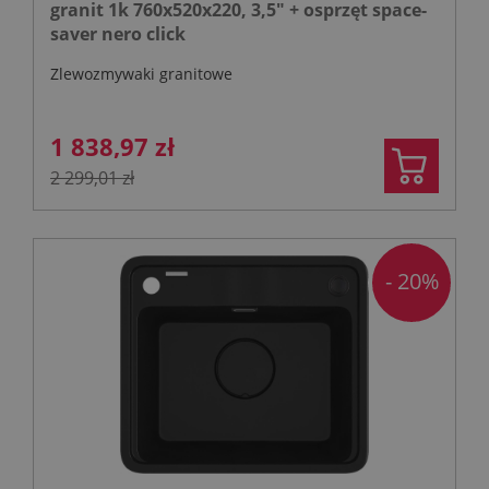
granit 1k 760x520x220, 3,5" + osprzęt space-
saver nero click
Zlewozmywaki granitowe
1 838,97 zł
2 299,01 zł
- 20%