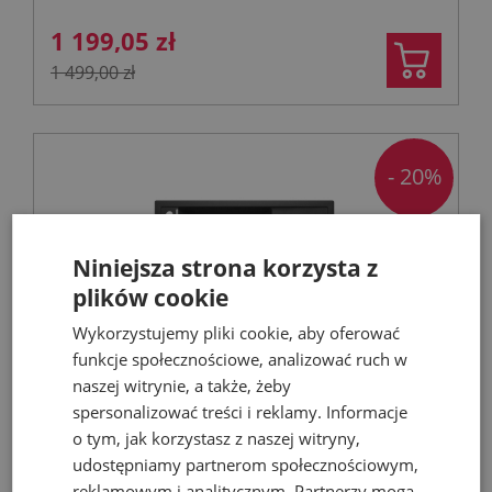
1 199,05 zł
1 499,00 zł
- 20%
Niniejsza strona korzysta z
plików cookie
Wykorzystujemy pliki cookie, aby oferować
funkcje społecznościowe, analizować ruch w
naszej witrynie, a także, żeby
DEANTE MAGNETIC zlewozmywak
spersonalizować treści i reklamy. Informacje
granitowy, grafit 82 cm
o tym, jak korzystasz z naszej witryny,
udostępniamy partnerom społecznościowym,
Zlewozmywaki granitowe jednokomorowe
reklamowym i analitycznym. Partnerzy mogą