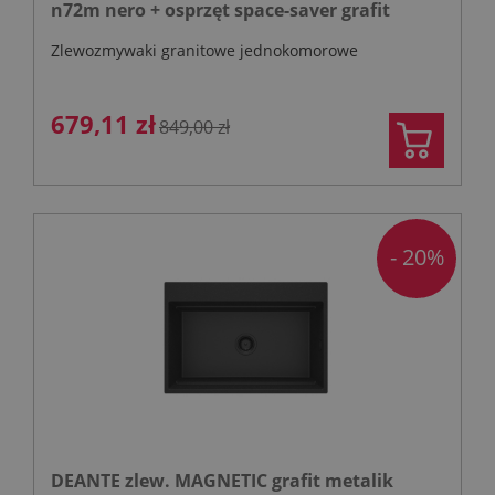
n72m nero + osprzęt space-saver grafit
Zlewozmywaki granitowe jednokomorowe
679,11 zł
849,00 zł
- 20%
DEANTE zlew. MAGNETIC grafit metalik