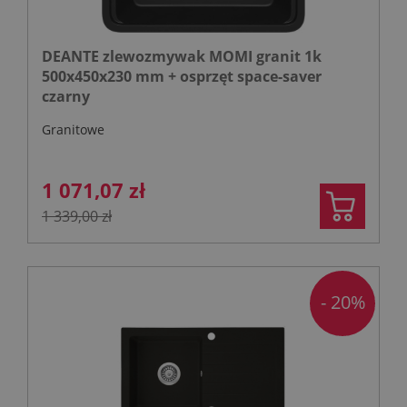
DEANTE zlewozmywak MOMI granit 1k
500x450x230 mm + osprzęt space-saver
czarny
Granitowe
1 071,07 zł
1 339,00 zł
- 20%