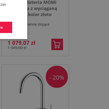
DEANTE Bateria MOMI
czas
kuchenna z wyciąganą
wylewką kolor złoto
szczotkowane
Baterie kuchenne stojące
ie
1 079,07 zł
1 349,00 zł
- 20%