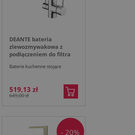
DEANTE bateria
zlewozmywakowa z
podłączeniem do filtra
wody, chrom
Baterie kuchenne stojące
519,13 zł
649,00 zł
- 20%