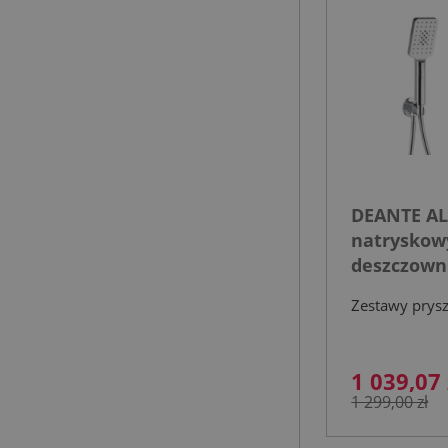
DEANTE AL
natryskow
deszczown
Zestawy prys
1 039,07 
1 299,00 zł