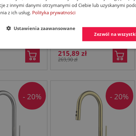
TER bateria
DEANTE Bateria LUNA
cje z innymi danymi otrzymanymi od Ciebie lub uzyskanymi pod
ze składaną
NERO kuchennastojąca z
nia z ich usług.
Polityka prywatności
chrom
gietą wylewką 2-rodzaje
strumienia kolor czarny
Ustawienia zaawansowane
nne stojące
Baterie kuchenne stojące
Zezwól na wszystk
215,89 zł
269,90 zł
- 20%
- 20%