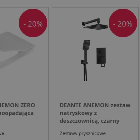
- 20%
- 20%
NEMON ZERO
DEANTE ANEMON zestaw
noopadająca
natryskowy z
deszczownicą, czarny
we
Zestawy prysznicowe