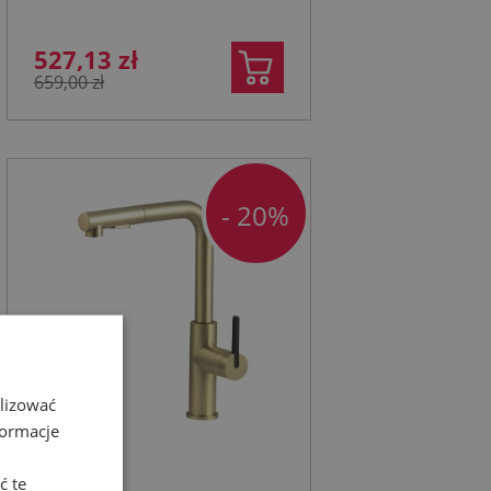
527,13 zł
659,00 zł
- 20%
alizować
formacje
ć te