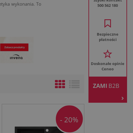
Szybki kontakt
tetyka wykonania. To
500 562 180
Bezpieczne
płatności
Doskonałe opinie
Ceneo
.
B2B
ZAMI
- 20%