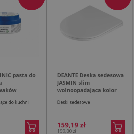
INIC pasta do
DEANTE Deska sedesowa
a
JASMIN slim
waków
wolnoopadająca kolor
ch
biały
zące do kuchni
Deski sedesowe
159,19 zł
199,00 zł