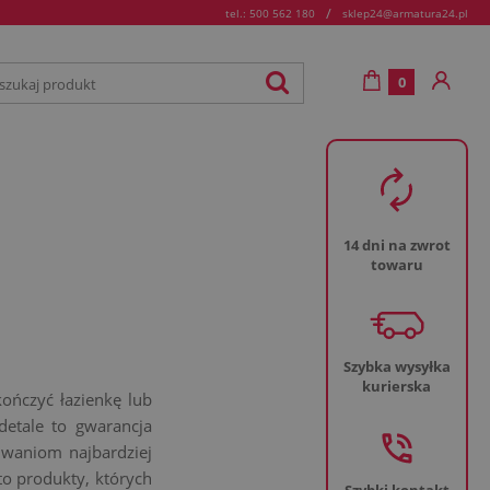
/
tel.: 500 562 180
sklep24@armatura24.pl
0
14 dni na zwrot
towaru
Szybka wysyłka
kurierska
ończyć łazienkę lub
detale to gwarancja
iwaniom najbardziej
o produkty, których