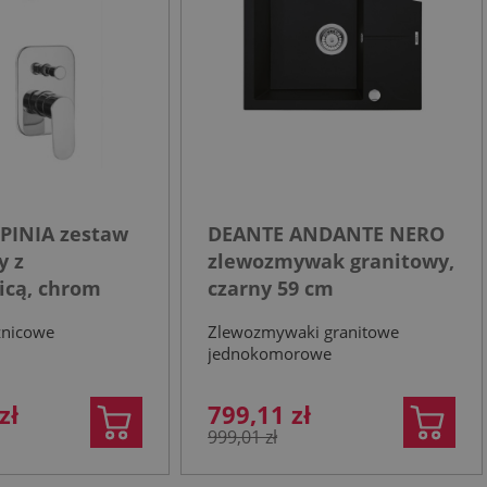
PINIA zestaw
DEANTE ANDANTE NERO
y z
zlewozmywak granitowy,
icą, chrom
czarny 59 cm
znicowe
Zlewozmywaki granitowe
jednokomorowe
zł
799,11 zł
999,01 zł