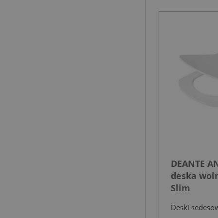
DEANTE A
deska wol
Slim
Deski sedeso