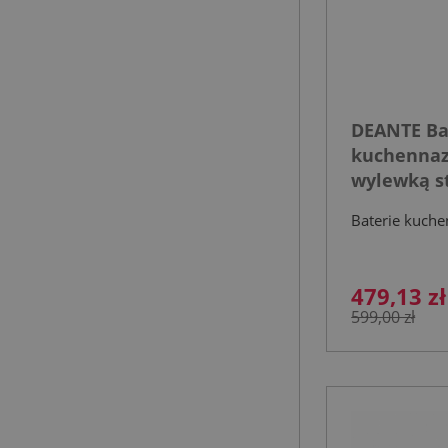
DEANTE Ba
kuchennaz
wylewką s
szczotkow
Baterie kuche
479,13 zł
599,00 zł