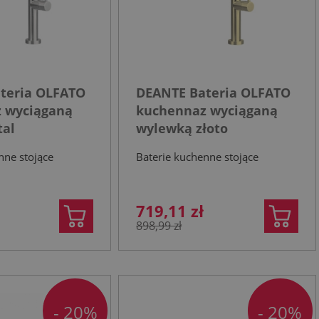
teria OLFATO
DEANTE Bateria OLFATO
 wyciąganą
kuchennaz wyciąganą
tal
wylewką złoto
ana
szczotkowane
nne stojące
Baterie kuchenne stojące
719,11 zł
898,99 zł
- 20%
- 20%