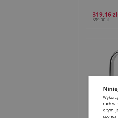
319,16 zł
399,00 zł
Ninie
Wykorzy
ruch w n
o tym, 
społecz