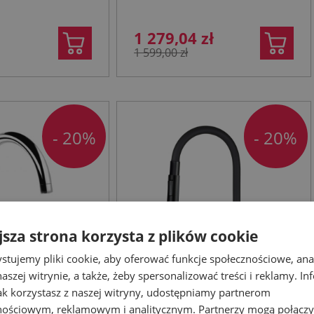
1 279,04 zł
1 599,00 zł
- 20%
- 20%
jsza strona korzysta z plików cookie
stujemy pliki cookie, aby oferować funkcje społecznościowe, an
aszej witrynie, a także, żeby spersonalizować treści i reklamy. In
jak korzystasz z naszej witryny, udostępniamy partnerom
nościowym, reklamowym i analitycznym. Partnerzy mogą połączy