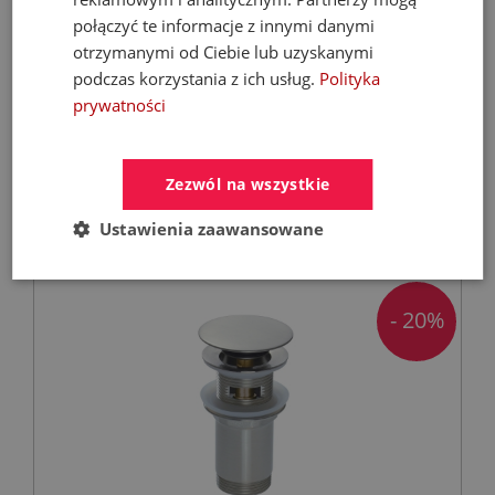
DEANTE spust umywalkowy klik-klak z
połączyć te informacje z innymi danymi
przelewem i tuleją, nero
otrzymanymi od Ciebie lub uzyskanymi
podczas korzystania z ich usług.
Polityka
prywatności
Spusty klik-klak (spust click-clack)
87,19 zł
Zezwól na wszystkie
109,00 zł
Ustawienia zaawansowane
- 20%