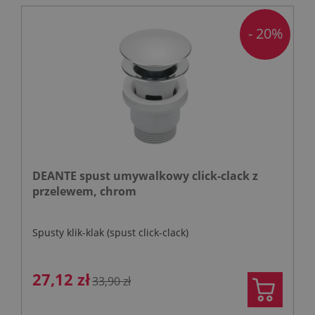
- 20%
DEANTE spust umywalkowy click-clack z
przelewem, chrom
Spusty klik-klak (spust click-clack)
27,12 zł
33,90 zł