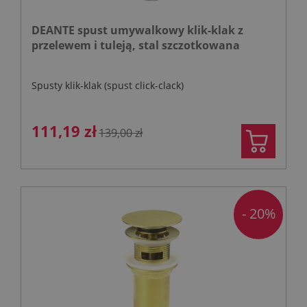
DEANTE spust umywalkowy klik-klak z
przelewem i tuleją, stal szczotkowana
Spusty klik-klak (spust click-clack)
111,19 zł
139,00 zł
- 20%