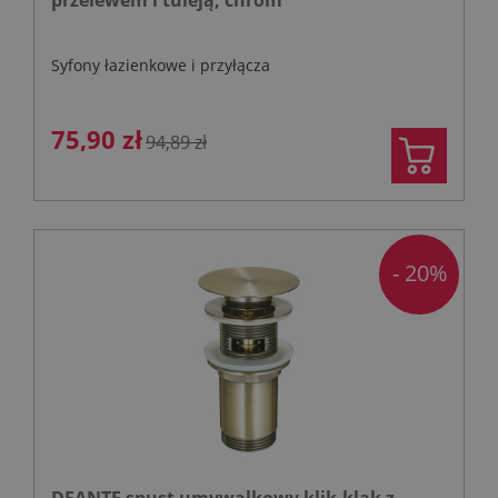
Syfony łazienkowe i przyłącza
75,90 zł
94,89 zł
- 20%
DEANTE spust umywalkowy klik-klak z