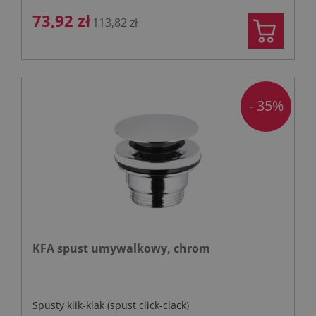
73,92 zł
113,82 zł
- 35%
KFA spust umywalkowy, chrom
Spusty klik-klak (spust click-clack)