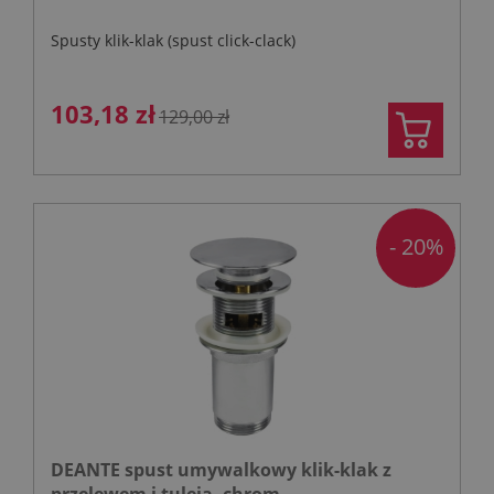
Spusty klik-klak (spust click-clack)
103,18 zł
129,00 zł
- 20%
DEANTE spust umywalkowy klik-klak z
przelewem i tuleją, chrom