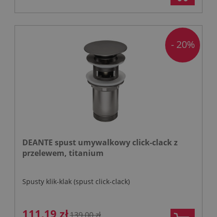
- 20%
DEANTE spust umywalkowy click-clack z
przelewem, titanium
Spusty klik-klak (spust click-clack)
111,19 zł
139,00 zł