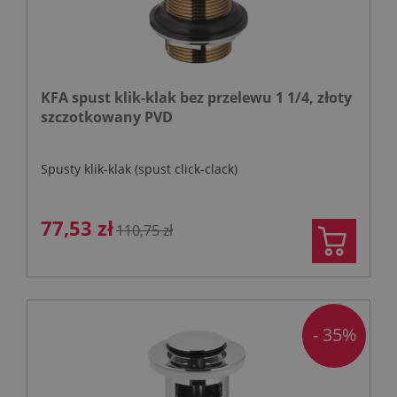
KFA spust klik-klak bez przelewu 1 1/4, złoty
szczotkowany PVD
Spusty klik-klak (spust click-clack)
77,53 zł
110,75 zł
- 35%