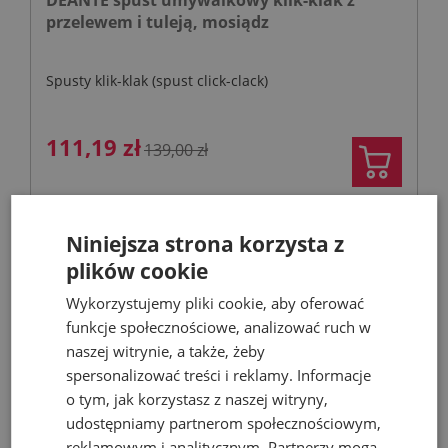
przelewem i tuleją, mosiądz
Spusty klik-klak (spust click-clack)
111,19 zł
139,00 zł
Niniejsza strona korzysta z
- 20%
plików cookie
Wykorzystujemy pliki cookie, aby oferować
funkcje społecznościowe, analizować ruch w
naszej witrynie, a także, żeby
spersonalizować treści i reklamy. Informacje
o tym, jak korzystasz z naszej witryny,
udostępniamy partnerom społecznościowym,
reklamowym i analitycznym. Partnerzy mogą