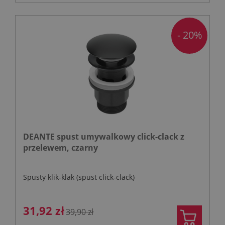
- 20%
DEANTE spust umywalkowy click-clack z
przelewem, czarny
Spusty klik-klak (spust click-clack)
31,92 zł
39,90 zł