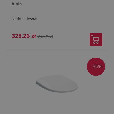
biała
Deski sedesowe
328,26 zł
512,91 zł
- 36%