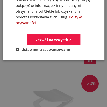
połączyć te informacje z innymi danymi
otrzymanymi od Ciebie lub uzyskanymi
podczas korzystania z ich usług.
Polityka
ROCA DAMA SENSO deska WC
prywatności
wolnoopadająca, biała
Deski sedesowe
Zezwól na wszystkie
Ustawienia zaawansowane
519,99 zł
639,60 zł
- 20%