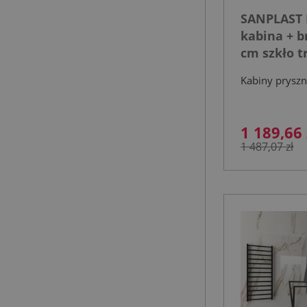
SANPLAST 
kabina + b
cm szkło t
profil cza
Kabiny prysz
1 189,66 
1 487,07 zł