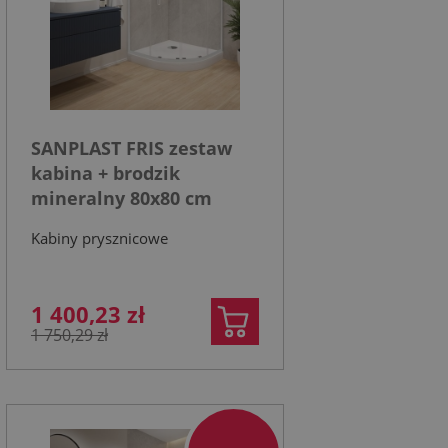
SANPLAST FRIS zestaw
kabina + brodzik
mineralny 80x80 cm
szkło transparentne,
Kabiny prysznicowe
profil biały
1 400,23 zł
1 750,29 zł