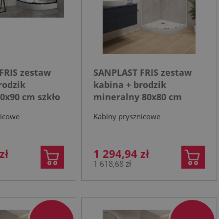
FRIS zestaw
SANPLAST FRIS zestaw
rodzik
kabina + brodzik
0x90 cm szkło
mineralny 80x80 cm
tne, profil
szkło transparentne,
nicowe
Kabiny prysznicowe
t
profil biały
zł
1 294,94 zł
1 618,68 zł