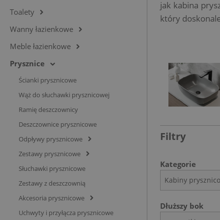
jak kabina prys
Toalety
który doskonal
Wanny łazienkowe
Meble łazienkowe
Prysznice
Ścianki prysznicowe
Wąż do słuchawki prysznicowej
Ramię deszczownicy
Deszczownice prysznicowe
Filtry
Odpływy prysznicowe
Zestawy prysznicowe
Kategorie
Słuchawki prysznicowe
Kabiny prysznicow
Zestawy z deszczownią
Akcesoria prysznicowe
Dłuższy bok
Uchwyty i przyłącza prysznicowe