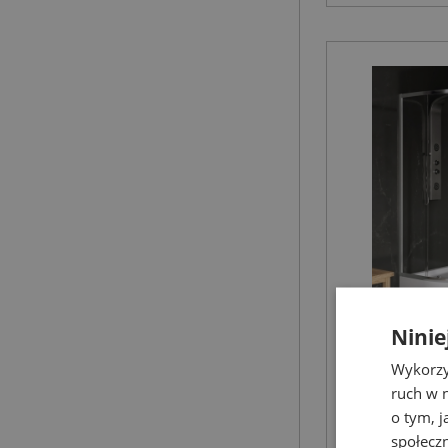
Ninie
NEW TREN
Wykorzy
zestaw ka
ruch w n
prysznico
o tym, 
półokrągła
społecz
Kabiny prysz