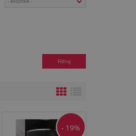
- wszystkie -
Filtruj
- 19%