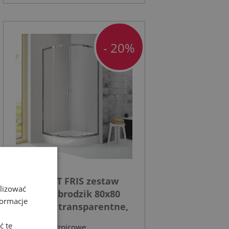
- 20%
SANPLAST FRIS zestaw
alizować
kabina + brodzik 80x80
formacje
cm szkło transparentne,
profil chrom
ć te
Kabiny prysznicowe