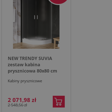
NEW TRENDY SUVIA
zestaw kabina
prysznicowa 80x80 cm
półokrągła profil chrom
Kabiny prysznicowe
szkło satyna z
brodzikiem akrylowym
białym
2 071,98 zł
2 548,56 zł