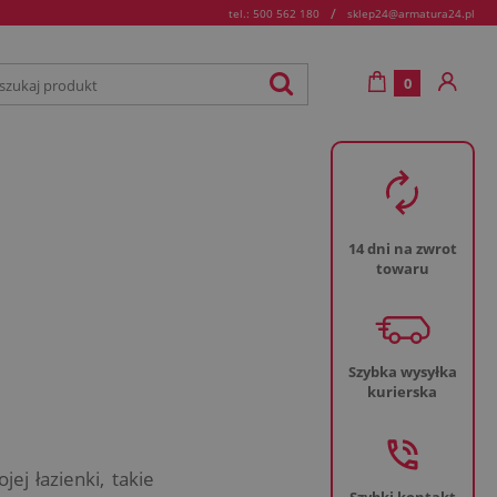
/
tel.: 500 562 180
sklep24@armatura24.pl
0
14 dni na zwrot
towaru
Szybka wysyłka
kurierska
j łazienki, takie