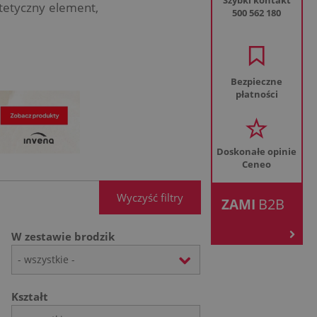
Szybki kontakt
stetyczny element,
500 562 180
Bezpieczne
płatności
Doskonałe opinie
Ceneo
.
Wyczyść filtry
B2B
ZAMI
W zestawie brodzik
- wszystkie -
Kształt