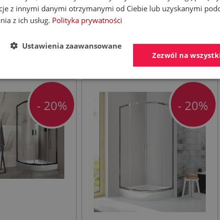
sparentne z
cje z innymi danymi otrzymanymi od Ciebie lub uzyskanymi pod
m akrylowym
nia z ich usług.
Polityka prywatności
zł
1 400,23 zł
1 750,29 zł
Ustawienia zaawansowane
Zezwól na wszystk
- 20%
- 20%