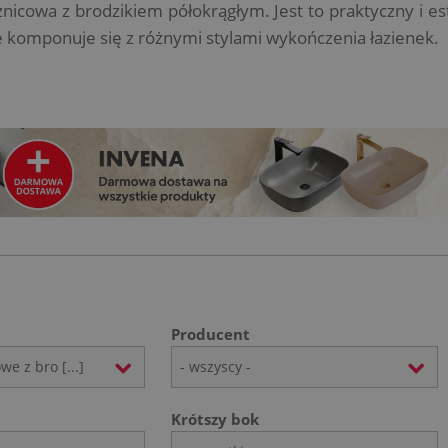
znicowa z brodzikiem półokrągłym. Jest to praktyczny i e
e komponuje się z różnymi stylami wykończenia łazienek.
Producent
e z bro [...]
- wszyscy -
Krótszy bok