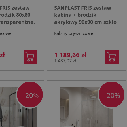
FRIS zestaw
SANPLAST FRIS zestaw
rodzik 80x80
kabina + brodzik
ransparentne,
akrylowy 90x90 cm szkło
rny mat
transparentne, profil
nicowe
Kabiny prysznicowe
chrom
zł
1 189,66 zł
1 487,07 zł
- 20%
- 20%