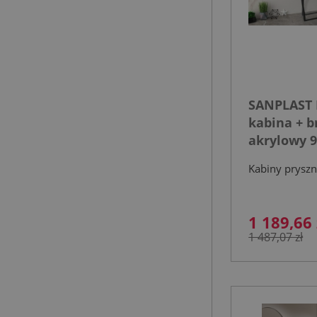
SANPLAST 
kabina + b
akrylowy 9
transparen
Kabiny prysz
czarny ma
1 189,66 
1 487,07 zł