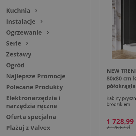
Kuchnia
Instalacje
Ogrzewanie
Serie
Zestawy
Ogród
NEW TREN
Najlepsze Promocje
80x80 cm 
półokrągła
Polecane Produkty
szkło tran
Elektronarzędzia i
Kabiny pryszn
brodzikiem
narzędzia ręczne
Oferta specjalna
1 728,99 
Plażuj z Valvex
2 126,67 zł