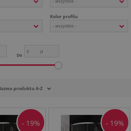
- wszystkie -
Kolor profilu
- wszystkie -
zł
Do
Nazwa produktu A-Z
- 19%
- 19%