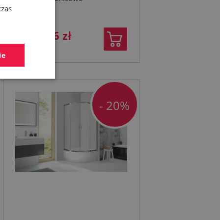
czas
1 189,66 zł
1 487,07 zł
ie
- 20%