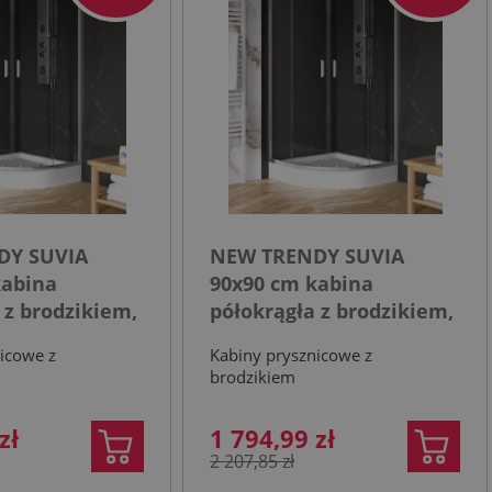
DY SUVIA
NEW TRENDY SUVIA
kabina
90x90 cm kabina
 z brodzikiem,
półokrągła z brodzikiem,
sparentne
szkło transparentne
icowe z
Kabiny prysznicowe z
brodzikiem
zł
1 794,99 zł
2 207,85 zł