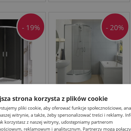
- 19%
- 20%
jsza strona korzysta z plików cookie
DY SUVIA
SANPLAST FRIS zestaw
stujemy pliki cookie, aby oferować funkcje społecznościowe, an
bina
kabina + brodzik 80x80
aszej witrynie, a także, żeby spersonalizować treści i reklamy. In
wa 90x90 cm
cm szkło transparentne,
jak korzystasz z naszej witryny, udostępniamy partnerom
 profil chrom
profil chrom
nościowym, reklamowym i analitycznym. Partnerzy mogą połączy
nicowe
Kabiny prysznicowe