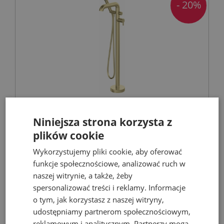
- 20%
DEANTE SILIA bateria wannowa
wolnostojąca z kompletem natryskowym,
Niniejsza strona korzysta z
złoto szczotkowane
plików cookie
Baterie łazienkowe wolnostojące
Wykorzystujemy pliki cookie, aby oferować
funkcje społecznościowe, analizować ruch w
naszej witrynie, a także, żeby
4 238,67 zł
spersonalizować treści i reklamy. Informacje
5 299,00 zł
o tym, jak korzystasz z naszej witryny,
udostępniamy partnerom społecznościowym,
reklamowym i analitycznym. Partnerzy mogą