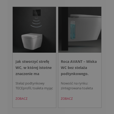
Jak stworzyć strefę
Roca AVANT – Miska
WC, w której istotne
WC bez stelaża
znaczenie ma
podtynkowego.
komfort, higiena i
Rewolucja w
Stelaż podtynkowy
Nowość na rynku:
niezawodność?
łazience? [Recenzja i
TECEprofil, toaleta myjąc
zintegrowana toaleta
Opinie]
TECEone oraz
typu all-in-one Roca
bezdotykowy przycisk
AVANT eliminuje
ZOBACZ
ZOBACZ
TECElux mini to zestaw,
potrzebę montażu
który warto wybrać, gdy
stelaża podtynkowego.
zależy nam na
Zyskujesz do 20 cm