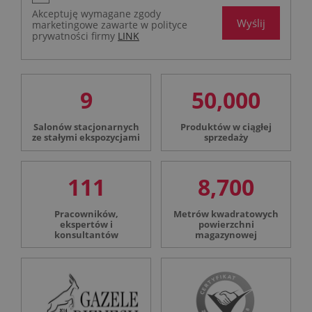
Akceptuję wymagane zgody
Wyślij
marketingowe zawarte w polityce
prywatności firmy
LINK
9
50,000
Salonów stacjonarnych
Produktów w ciągłej
ze stałymi ekspozycjami
sprzedaży
111
8,700
Pracowników,
Metrów kwadratowych
ekspertów i
powierzchni
konsultantów
magazynowej