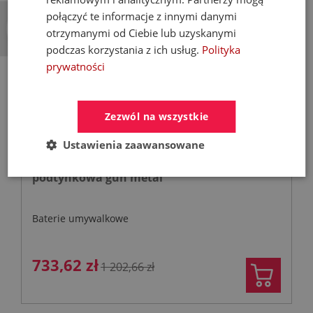
×
połączyć te informacje z innymi danymi
- 39%
otrzymanymi od Ciebie lub uzyskanymi
podczas korzystania z ich usług.
Polityka
prywatności
Zezwól na wszystkie
Ustawienia zaawansowane
VALVEX CANNOLI bateria umywalkowa
podtynkowa gun metal
Baterie umywalkowe
733,62 zł
1 202,66 zł