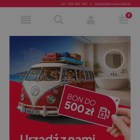
/
tel.: 500 562 180
sklep24@armatura24.pl