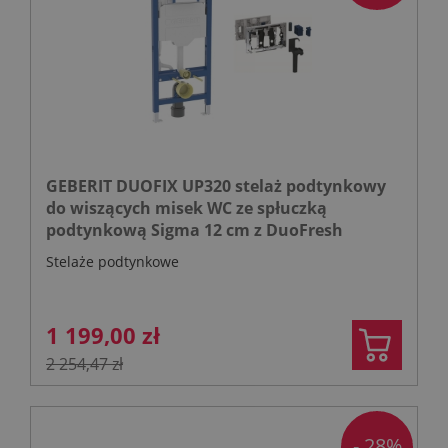
GEBERIT DUOFIX UP320 stelaż podtynkowy
do wiszących misek WC ze spłuczką
podtynkową Sigma 12 cm z DuoFresh
pojemnik na kostki higieniczne - chrom
Stelaże podtynkowe
1 199,00 zł
2 254,47 zł
- 28%