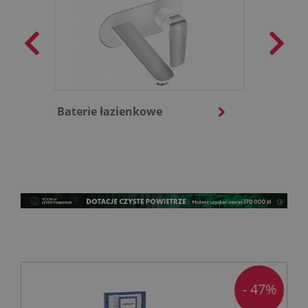
Baterie łazienkowe
Baterie 
- 47%