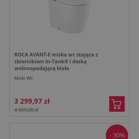
ROCA AVANT-E miska wc stojąca z
zbiornikiem In-Tank® i deską
wolnoopadającą biała
Miski WC
3 299,97 zł
4 059,00 zł
- 30%