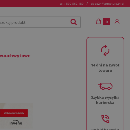
/
tel.: 500 562 180
sklep24@armatura24.pl
0
 dwuuchwytowe
14 dni na zwrot
towaru
Szybka wysyłka
kurierska