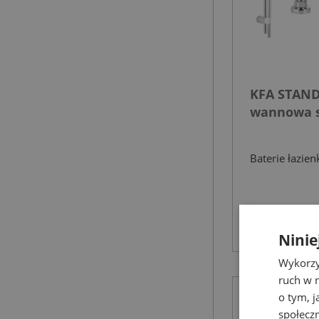
KFA STAND
wannowa s
Baterie łazi
440,32 zł
677,93 zł
Ninie
Wykorzy
ruch w n
o tym, 
społecz