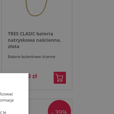
TRES CLASIC bateria
natryskowa naścienna,
złota
Baterie łazienkowe ścienne
4 202,10 zł
6 474,72 zł
alizować
formacje
- 39%
ć te