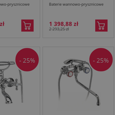
złoty szczotkowany
owo-prysznicowe
Baterie wannowo-prysznicowe
zł
1 398,88 zł
2 293,25 zł
- 25%
- 25%