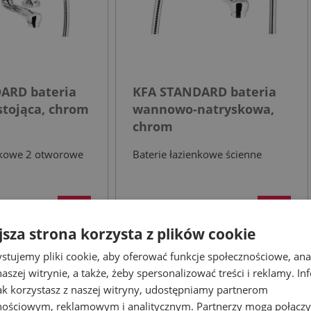
ARD bateria
KFA STANDARD bateria
tojąca, chrom
wannowo-natryskowa,
chrom
enkowe 2 otworowe
Baterie łazienkowe ścienne
396,36 zł
610,24 zł
jsza strona korzysta z plików cookie
stujemy pliki cookie, aby oferować funkcje społecznościowe, an
aszej witrynie, a także, żeby spersonalizować treści i reklamy. In
jak korzystasz z naszej witryny, udostępniamy partnerom
- 39%
- 39%
nościowym, reklamowym i analitycznym. Partnerzy mogą połączy