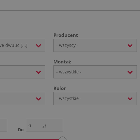
Producent
we dwuuc [...]
- wszyscy -
Montaż
- wszystkie -
Kolor
- wszystkie -
zł
Do