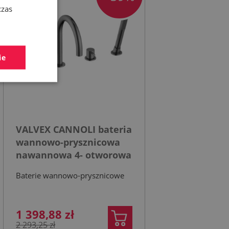
czas
ie
VALVEX CANNOLI bateria
wannowo-prysznicowa
nawannowa 4- otworowa
gun metal
Baterie wannowo-prysznicowe
1 398,88 zł
2 293,25 zł