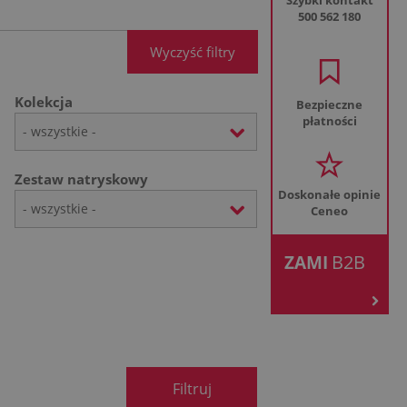
Szybki kontakt
500 562 180
Wyczyść filtry
Kolekcja
Bezpieczne
płatności
- wszystkie -
Zestaw natryskowy
Doskonałe opinie
- wszystkie -
Ceneo
.
B2B
ZAMI
Filtruj