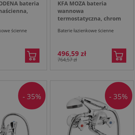
ODENA bateria
KFA MOZA bateria
aścienna,
wannowa
termostatyczna, chrom
nkowe ścienne
Baterie łazienkowe ścienne
496,59 zł
764,57 zł
- 35%
- 35%