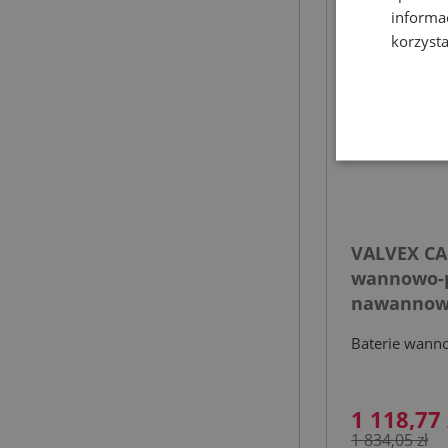
informa
korzysta
VALVEX CA
wannowo-p
nawannow
chrom
Baterie wann
1 118,77 
1 834,05 zł