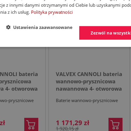
cje z innymi danymi otrzymanymi od Ciebie lub uzyskanymi pod
nia z ich usług.
Polityka prywatności
Ustawienia zaawansowane
Zezwól na wszystk
NNOLI bateria
VALVEX CANNOLI bateria
rysznicowa
wannowo-prysznicowa
a 4- otworowa
nawannowa 4- otworowa
czarny mat
owo-prysznicowe
Baterie wannowo-prysznicowe
zł
1 171,29 zł
1 920,15 zł