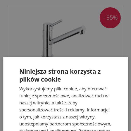
- 35%
Niniejsza strona korzysta z
KFA ANDRA bateria kuchenna stojąca,
plików cookie
chrom
Wykorzystujemy pliki cookie, aby oferować
funkcje społecznościowe, analizować ruch w
Baterie kuchenne stojące
naszej witrynie, a także, żeby
spersonalizować treści i reklamy. Informacje
o tym, jak korzystasz z naszej witryny,
257,45 zł
396,38 zł
udostępniamy partnerom społecznościowym,
reklamowym i analitycznym. Partnerzy mogą