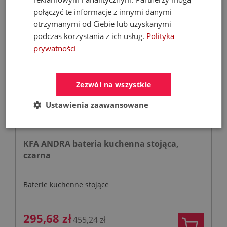
połączyć te informacje z innymi danymi
otrzymanymi od Ciebie lub uzyskanymi
podczas korzystania z ich usług.
Polityka
- 35%
prywatności
Zezwól na wszystkie
Ustawienia zaawansowane
KFA ANDRA bateria kuchenna stojąca,
czarna
Baterie kuchenne stojące
295,68 zł
455,24 zł