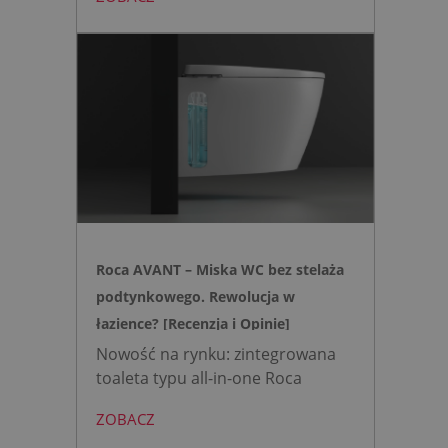
mini to zestaw, który warto
wybrać, gdy zależy nam na
nowoczesnej, higienicznej i
bezpiecznej strefie WC. Zamiast
skomplikowanej i podatnej na
usterki elektroniki, zyskujesz
intuicyjną toaletę myjącą
działającą w oparciu o ciśnienie
wody oraz elegancki, szklany
przycisk uruchamiany gestem.
Roca AVANT – Miska WC bez stelaża
podtynkowego. Rewolucja w
łazience? [Recenzja i Opinie]
Nowość na rynku: zintegrowana
toaleta typu all-in-one Roca
AVANT eliminuje potrzebę
ZOBACZ
montażu stelaża podtynkowego.