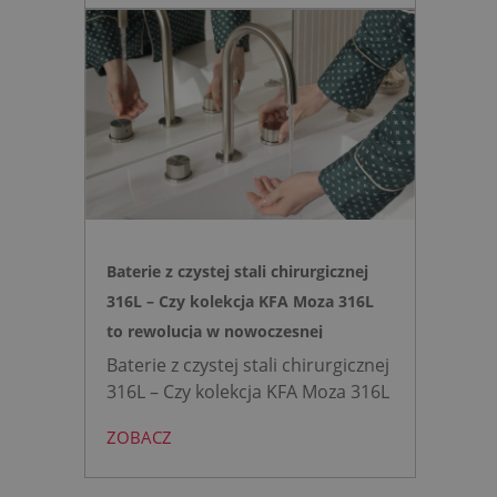
Zyskujesz do 20 cm przestrzeni w
łazience i o 15% cichsze
spłukiwanie dzięki technologii
opartej na efekcie Venturiego.
Idealne rozwiązanie do szybkich
remontów bez kucia ścian.
Baterie z czystej stali chirurgicznej
316L – Czy kolekcja KFA Moza 316L
to rewolucja w nowoczesnej
łazience?
Baterie z czystej stali chirurgicznej
316L – Czy kolekcja KFA Moza 316L
to rewolucja w nowoczesnej
ZOBACZ
łazience?
Współczesne
projektowanie łazienek stanęło