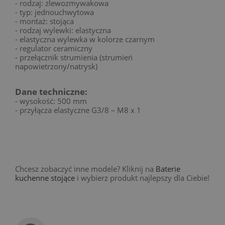
- rodzaj: zlewozmywakowa
- typ: jednouchwytowa
- montaż: stojąca
- rodzaj wylewki: elastyczna
- elastyczna wylewka w kolorze czarnym
- regulator ceramiczny
- przełącznik strumienia (strumień
napowietrzony/natrysk)
Dane techniczne:
- wysokość: 500 mm
- przyłącza elastyczne G3/8 – M8 x 1
Chcesz zobaczyć inne modele? Kliknij na
Baterie
kuchenne stojące
i wybierz produkt najlepszy dla Ciebie!