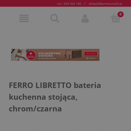
/
tel.: 500 562 180
sklep24@armatura24.pl
FERRO LIBRETTO bateria
kuchenna stojąca,
chrom/czarna