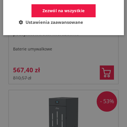
Zezwól na wszystkie
Ustawienia zaawansowane
KFA MOZA 316L bateria umywalkowa
podtynkowa stal nierdzewna
Baterie umywalkowe
567,40 zł
810,57 zł
- 53%