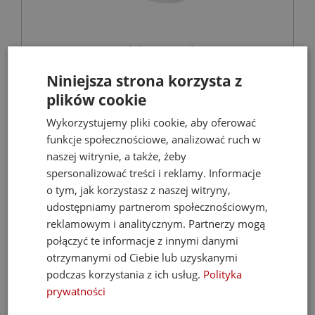
ROCA AVANT-E miska wc stojąca z
zbiornikiem In-Tank® i deską
Niniejsza strona korzysta z
wolnoopadającą biała
plików cookie
Miski WC
Wykorzystujemy pliki cookie, aby oferować
funkcje społecznościowe, analizować ruch w
3 299,97 zł
naszej witrynie, a także, żeby
spersonalizować treści i reklamy. Informacje
4 059,00 zł
o tym, jak korzystasz z naszej witryny,
udostępniamy partnerom społecznościowym,
reklamowym i analitycznym. Partnerzy mogą
- 30%
połączyć te informacje z innymi danymi
otrzymanymi od Ciebie lub uzyskanymi
podczas korzystania z ich usług.
Polityka
prywatności