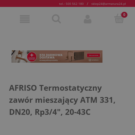
/
tel.: 500 562 180
sklep24@armatura24.pl
AFRISO Termostatyczny
zawór mieszający ATM 331,
DN20, Rp3/4", 20-43C