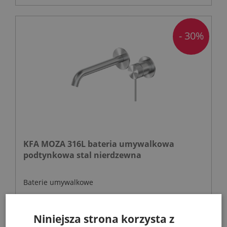
- 30%
KFA MOZA 316L bateria umywalkowa
podtynkowa stal nierdzewna
Baterie umywalkowe
567,40 zł
Niniejsza strona korzysta z