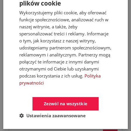
plików cookie
810,57 zł
Wykorzystujemy pliki cookie, aby oferować
funkcje społecznościowe, analizować ruch w
naszej witrynie, a także, żeby
- 53%
spersonalizować treści i reklamy. Informacje
o tym, jak korzystasz z naszej witryny,
udostępniamy partnerom społecznościowym,
reklamowym i analitycznym. Partnerzy mogą
połączyć te informacje z innymi danymi
otrzymanymi od Ciebie lub uzyskanymi
podczas korzystania z ich usług.
Polityka
prywatności
FERROLI Kocioł BIOPELLET PRO 24 KW Eco
Design
Zezwól na wszystkie
Kotły C.O. na pellet
Ustawienia zaawansowane