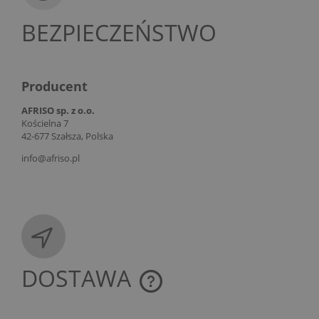
BEZPIECZEŃSTWO
Producent
AFRISO sp. z o.o.
Kościelna 7
42-677 Szałsza, Polska
info@afriso.pl
DOSTAWA
CENA NIE ZAWIERA EWENTUALNYCH KOSZTÓW
PŁATNOŚCI