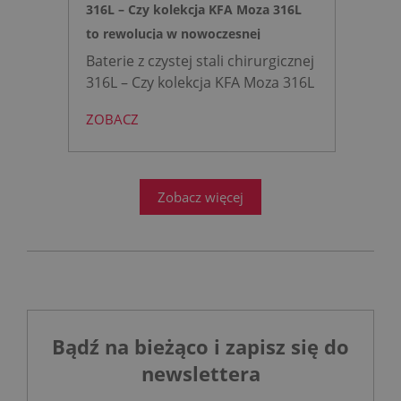
316L – Czy kolekcja KFA Moza 316L
to rewolucja w nowoczesnej
łazience?
Baterie z czystej stali chirurgicznej
316L – Czy kolekcja KFA Moza 316L
to rewolucja w nowoczesnej
ZOBACZ
łazience?
Współczesne
projektowanie łazienek stanęło
przed ogromnym wyzwaniem.
Zobacz więcej
Bądź na bieżąco i zapisz się do
newslettera