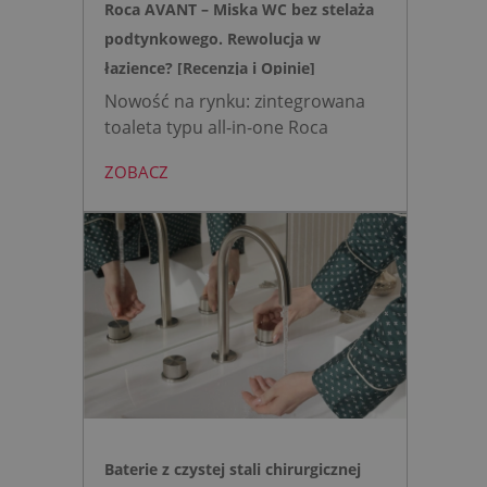
Roca AVANT – Miska WC bez stelaża
podtynkowego. Rewolucja w
łazience? [Recenzja i Opinie]
Nowość na rynku: zintegrowana
toaleta typu all-in-one Roca
AVANT eliminuje potrzebę
ZOBACZ
montażu stelaża podtynkowego.
Zyskujesz do 20 cm przestrzeni w
łazience i o 15% cichsze
spłukiwanie dzięki technologii
opartej na efekcie Venturiego.
Idealne rozwiązanie do szybkich
remontów bez kucia ścian.
Baterie z czystej stali chirurgicznej