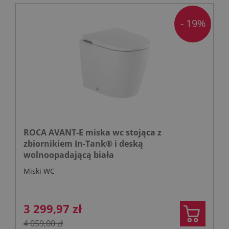
- 19%
ROCA AVANT-E miska wc stojąca z
zbiornikiem In-Tank® i deską
wolnoopadającą biała
Miski WC
3 299,97 zł
4 059,00 zł