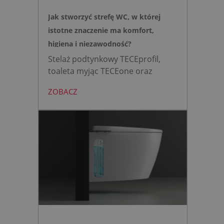
Jak stworzyć strefę WC, w której
istotne znaczenie ma komfort,
higiena i niezawodność?
Stelaż podtynkowy TECEprofil,
toaleta myjąc TECEone oraz
bezdotykowy przycisk TECElux
ZOBACZ
mini to zestaw, który warto
wybrać, gdy zależy nam na
nowoczesnej, higienicznej i
bezpiecznej strefie WC. Zamiast
skomplikowanej i podatnej na
usterki elektroniki, zyskujesz
intuicyjną toaletę myjącą
działającą w oparciu o ciśnienie
wody oraz elegancki, szklany
przycisk uruchamiany gestem.