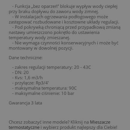
- Funkcja „bez oparzeń” blokuje wypływ wody ciepłej
przy braku dopływu do zaworu wody zimnej.
- W instalacjach ogrzewania podłogowego może
zastępować rozbudowane i kosztowne układy regulacji.
- Pod pokrywką chroniącą przed przypadkową zmianą
nastawy umieszczono pokrętło do ustawienia
temperatury wody zmieszanej.
- Nie wymaga czynności konserwacyjnych i może być
montowany w dowolnej pozycji.
Dane techniczne:
- zakres regulacji temperatury: 20 - 43C
- DN: 20
- Kvs: 1,6 m3/h
- przyłącze: Rp3/4'
- maksymalna temperatura: 90C
- maksymalne ciśnienie: 10 bar
Gwarancja 3 lata
Chcesz zobaczyć inne modele? Kliknij na
Mieszacze
termostatyczne
i wybierz produkt najlepszy dla Ciebie!