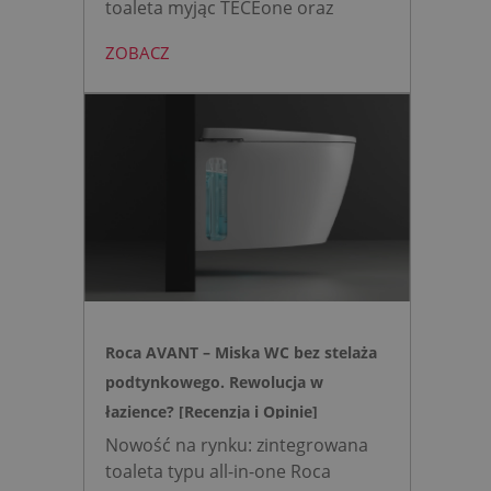
toaleta myjąc TECEone oraz
bezdotykowy przycisk TECElux
ZOBACZ
mini to zestaw, który warto
wybrać, gdy zależy nam na
nowoczesnej, higienicznej i
bezpiecznej strefie WC. Zamiast
skomplikowanej i podatnej na
usterki elektroniki, zyskujesz
intuicyjną toaletę myjącą
działającą w oparciu o ciśnienie
wody oraz elegancki, szklany
przycisk uruchamiany gestem.
Roca AVANT – Miska WC bez stelaża
podtynkowego. Rewolucja w
łazience? [Recenzja i Opinie]
Nowość na rynku: zintegrowana
toaleta typu all-in-one Roca