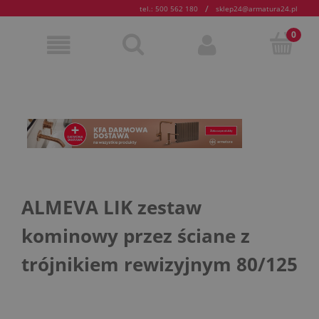
/
tel.: 500 562 180
sklep24@armatura24.pl
ALMEVA LIK zestaw
kominowy przez ściane z
trójnikiem rewizyjnym 80/125