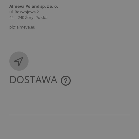
Almeva Poland sp. z o. o.
ul. Rozwojowa 2
44 – 240 Żory, Polska
pl@almeva.eu
DOSTAWA
CENA NIE ZAWIERA EWENTUALNYCH KOSZTÓW
PŁATNOŚCI