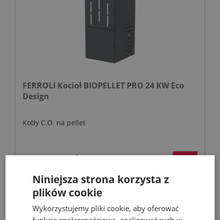
FERROLI Kocioł BIOPELLET PRO 24 KW Eco
Design
Kotły C.O. na pellet
9 899,00 zł
21 068,67 zł
Niniejsza strona korzysta z
plików cookie
Wykorzystujemy pliki cookie, aby oferować
- 35%
funkcje społecznościowe, analizować ruch w