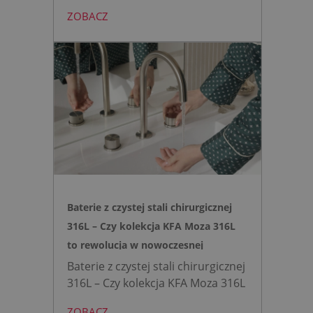
AVANT eliminuje potrzebę
ZOBACZ
montażu stelaża podtynkowego.
Zyskujesz do 20 cm przestrzeni w
łazience i o 15% cichsze
spłukiwanie dzięki technologii
opartej na efekcie Venturiego.
Idealne rozwiązanie do szybkich
remontów bez kucia ścian.
Baterie z czystej stali chirurgicznej
316L – Czy kolekcja KFA Moza 316L
to rewolucja w nowoczesnej
łazience?
Baterie z czystej stali chirurgicznej
316L – Czy kolekcja KFA Moza 316L
to rewolucja w nowoczesnej
ZOBACZ