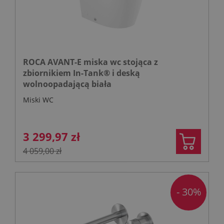
ROCA AVANT-E miska wc stojąca z
zbiornikiem In-Tank® i deską
wolnoopadającą biała
Miski WC
3 299,97 zł
4 059,00 zł
- 30%