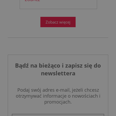
łazience?
Współczesne
projektowanie łazienek stanęło
przed ogromnym wyzwaniem.
Zobacz więcej
Bądź na bieżąco i zapisz się do
newslettera
Podaj swój adres e-mail, jeżeli chcesz
otrzymywać informacje o nowościach i
promocjach.