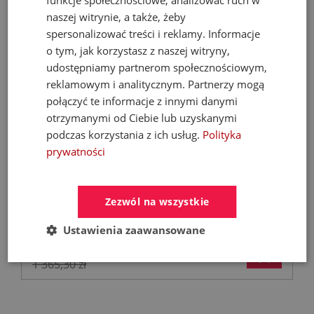
naszej witrynie, a także, żeby
spersonalizować treści i reklamy. Informacje
o tym, jak korzystasz z naszej witryny,
udostępniamy partnerom społecznościowym,
reklamowym i analitycznym. Partnerzy mogą
połączyć te informacje z innymi danymi
otrzymanymi od Ciebie lub uzyskanymi
podczas korzystania z ich usług.
Polityka
KFA DUERO PURE STYLE pull-out bateria
prywatności
kuchenna stojąca z filtrem HYDRO+ gun
metal grey
Baterie kuchenne stojące
Zezwól na wszystkie
Ustawienia zaawansowane
886,77 zł
1 365,30 zł