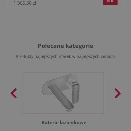
1 365,30 zł
Polecane kategorie
Produkty najlepszych marek w najlepszych cenach
Baterie łazienkowe
B