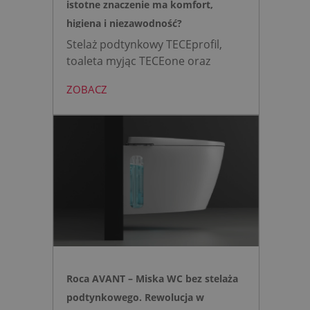
istotne znaczenie ma komfort,
higiena i niezawodność?
Stelaż podtynkowy TECEprofil,
toaleta myjąc TECEone oraz
bezdotykowy przycisk TECElux
ZOBACZ
mini to zestaw, który warto
wybrać, gdy zależy nam na
nowoczesnej, higienicznej i
bezpiecznej strefie WC. Zamiast
skomplikowanej i podatnej na
usterki elektroniki, zyskujesz
intuicyjną toaletę myjącą
działającą w oparciu o ciśnienie
wody oraz elegancki, szklany
przycisk uruchamiany gestem.
Roca AVANT – Miska WC bez stelaża
podtynkowego. Rewolucja w