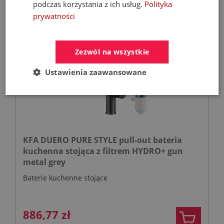
podczas korzystania z ich usług.
Polityka
prywatności
- 35%
Zezwól na wszystkie
Ustawienia zaawansowane
KFA DUERO PURE STYLE pull-out bateria
kuchenna stojąca z filtrem HYDRO+ gun
metal grey
Baterie kuchenne stojące
886,77 zł