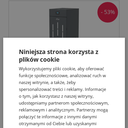
- 53%
Niniejsza strona korzysta z
plików cookie
Wykorzystujemy pliki cookie, aby oferować
FERROLI Kocioł BIOPELLET PRO 24 KW Eco
funkcje społecznościowe, analizować ruch w
Design
naszej witrynie, a także, żeby
spersonalizować treści i reklamy. Informacje
Kotły C.O. na pellet
o tym, jak korzystasz z naszej witryny,
udostępniamy partnerom społecznościowym,
reklamowym i analitycznym. Partnerzy mogą
9 899,00 zł
połączyć te informacje z innymi danymi
21 068,67 zł
otrzymanymi od Ciebie lub uzyskanymi