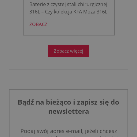
łazience?
Baterie z czystej stali chirurgicznej
316L – Czy kolekcja KFA Moza 316L
to rewolucja w nowoczesnej
ZOBACZ
łazience?
Współczesne
projektowanie łazienek stanęło
przed ogromnym wyzwaniem.
Zobacz więcej
Bądź na bieżąco i zapisz się do
newslettera
Podaj swój adres e-mail, jeżeli chcesz