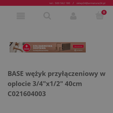
/
tel.: 500 562 180
sklep24@armatura24.pl
BASE wężyk przyłączeniowy w
oplocie 3/4"x1/2" 40cm
C021604003