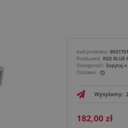
Kod produktu:
B02170
Producent:
RED BLUE 
Dostępność:
Zapytaj o
Dostawa:
Cena nie
zawiera
Wysyłamy:
ewentualnych
kosztów
płatności
182,00 zł