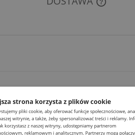
DOSTAWA
CENA NIE ZAWIE
KOSZTÓW PŁATNO
Najlepsze promocje
jsza strona korzysta z plików cookie
awdź produkty w najlepszych cenach
stujemy pliki cookie, aby oferować funkcje społecznościowe, an
aszej witrynie, a także, żeby spersonalizować treści i reklamy. In
jak korzystasz z naszej witryny, udostępniamy partnerom
nościowym, reklamowym i analitycznym. Partnerzy mogą połączy