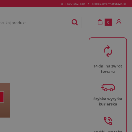
/
tel.: 500 562 180
sklep24@armatura24.pl
0
14 dni na zwrot
towaru
Szybka wysyłka
kurierska