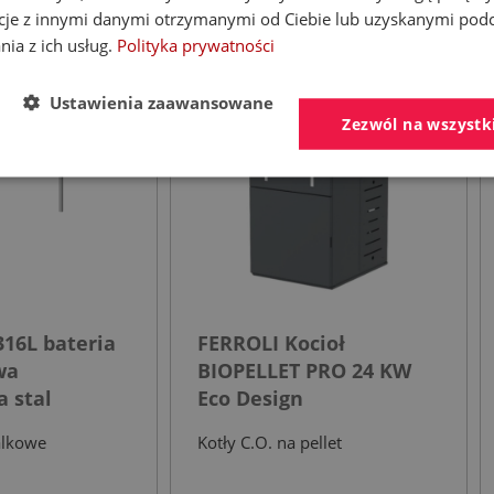
cje z innymi danymi otrzymanymi od Ciebie lub uzyskanymi pod
nia z ich usług.
Polityka prywatności
- 30%
- 53%
Ustawienia zaawansowane
Zezwól na wszystk
16L bateria
FERROLI Kocioł
wa
BIOPELLET PRO 24 KW
 stal
Eco Design
a
alkowe
Kotły C.O. na pellet