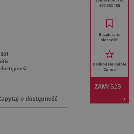
Szybki kontakt
500 562 180
Bezpieczne
płatności
1001
ABG
Doskonałe opinie
 dostępność
Ceneo
.
B2B
ZAMI
Zapytaj o dostępność