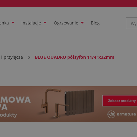
enka
Instalacje
Ogrzewanie
Blog
i przyłącza
BLUE QUADRO półsyfon 11/4"x32mm