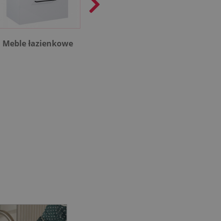
Meble łazienkowe
Rekuperacja
Kotł