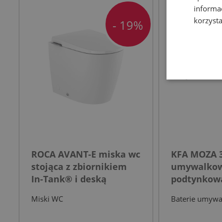
informa
korzysta
- 19%
ROCA AVANT-E miska wc
KFA MOZA 3
stojąca z zbiornikiem
umywalko
In-Tank® i deską
podtynkowa
wolnoopadającą biała
nierdzewn
Miski WC
Baterie umyw