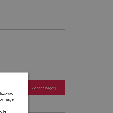
RA EWENTUALNYCH
ŚCI
Zobacz więcej
alizować
formacje
ć te