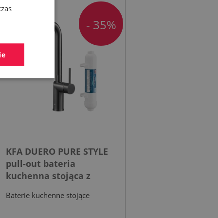
czas
- 35%
ie
KFA DUERO PURE STYLE
pull-out bateria
kuchenna stojąca z
filtrem HYDRO+ gun
Baterie kuchenne stojące
metal grey