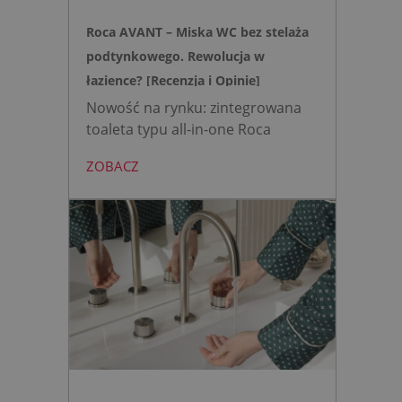
Roca AVANT – Miska WC bez stelaża
podtynkowego. Rewolucja w
łazience? [Recenzja i Opinie]
Nowość na rynku: zintegrowana
toaleta typu all-in-one Roca
AVANT eliminuje potrzebę
ZOBACZ
montażu stelaża podtynkowego.
Zyskujesz do 20 cm przestrzeni w
łazience i o 15% cichsze
spłukiwanie dzięki technologii
opartej na efekcie Venturiego.
Idealne rozwiązanie do szybkich
remontów bez kucia ścian.