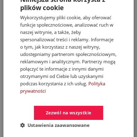
plików cookie
9 899,00 zł
Wykorzystujemy pliki cookie, aby oferować
21 068,67 zł
funkcje społecznościowe, analizować ruch w
naszej witrynie, a także, żeby
spersonalizować treści i reklamy. Informacje
- 35%
o tym, jak korzystasz z naszej witryny,
udostępniamy partnerom społecznościowym,
reklamowym i analitycznym. Partnerzy mogą
połączyć te informacje z innymi danymi
otrzymanymi od Ciebie lub uzyskanymi
podczas korzystania z ich usług.
Polityka
prywatności
KFA DUERO PURE STYLE pull-out bateria
Zezwól na wszystkie
kuchenna stojąca z filtrem HYDRO+ gun
metal grey
Ustawienia zaawansowane
Baterie kuchenne stojące