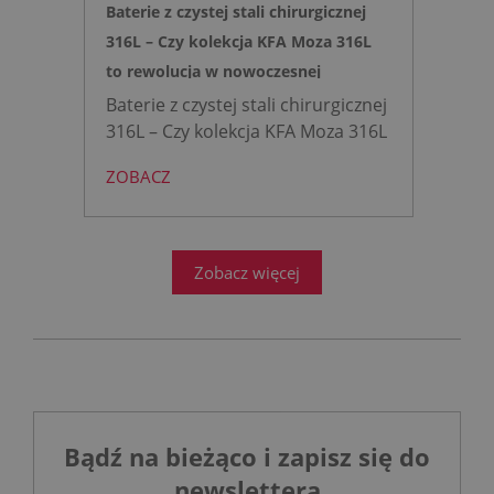
Baterie z czystej stali chirurgicznej
316L – Czy kolekcja KFA Moza 316L
to rewolucja w nowoczesnej
łazience?
Baterie z czystej stali chirurgicznej
316L – Czy kolekcja KFA Moza 316L
to rewolucja w nowoczesnej
ZOBACZ
łazience?
Współczesne
projektowanie łazienek stanęło
przed ogromnym wyzwaniem.
Zobacz więcej
Bądź na bieżąco i zapisz się do
newslettera