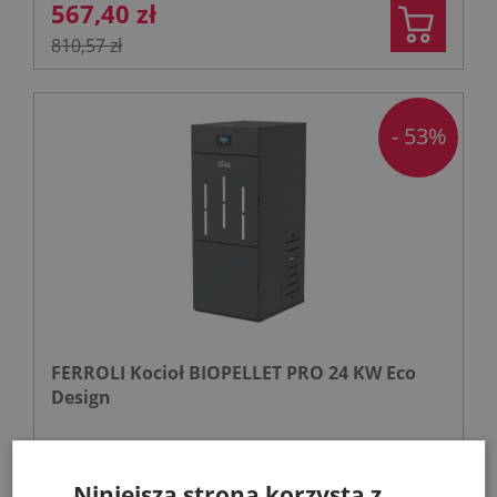
567,40 zł
810,57 zł
- 53%
FERROLI Kocioł BIOPELLET PRO 24 KW Eco
Design
Kotły C.O. na pellet
Niniejsza strona korzysta z