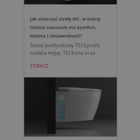
Jak stworzyć strefę WC, w której
istotne znaczenie ma komfort,
higiena i niezawodność?
Stelaż podtynkowy TECEprofil,
toaleta myjąc TECEone oraz
bezdotykowy przycisk TECElux
ZOBACZ
mini to zestaw, który warto
wybrać, gdy zależy nam na
nowoczesnej, higienicznej i
bezpiecznej strefie WC. Zamiast
skomplikowanej i podatnej na
usterki elektroniki, zyskujesz
intuicyjną toaletę myjącą
działającą w oparciu o ciśnienie
wody oraz elegancki, szklany
przycisk uruchamiany gestem.