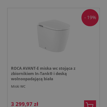
- 19%
ROCA AVANT-E miska wc stojąca z
zbiornikiem In-Tank® i deską
wolnoopadającą biała
Miski WC
3 299,97 zł