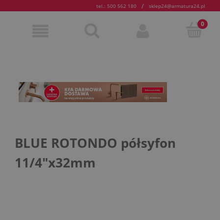
/
tel.: 500 562 180
sklep24@armatura24.pl
BLUE ROTONDO półsyfon
11/4"x32mm