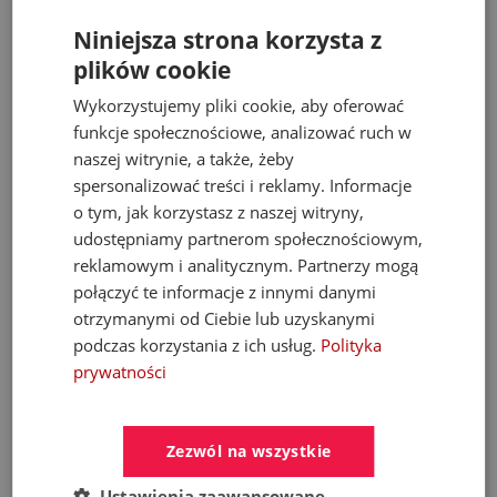
Baterie umywalkowe
Niniejsza strona korzysta z
plików cookie
567,40 zł
Wykorzystujemy pliki cookie, aby oferować
810,57 zł
funkcje społecznościowe, analizować ruch w
naszej witrynie, a także, żeby
spersonalizować treści i reklamy. Informacje
o tym, jak korzystasz z naszej witryny,
- 53%
udostępniamy partnerom społecznościowym,
reklamowym i analitycznym. Partnerzy mogą
połączyć te informacje z innymi danymi
otrzymanymi od Ciebie lub uzyskanymi
podczas korzystania z ich usług.
Polityka
prywatności
Zezwól na wszystkie
FERROLI Kocioł BIOPELLET PRO 24 KW Eco
Design
Ustawienia zaawansowane