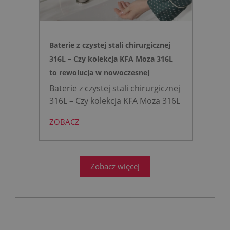
Baterie z czystej stali chirurgicznej
316L – Czy kolekcja KFA Moza 316L
to rewolucja w nowoczesnej
łazience?
Baterie z czystej stali chirurgicznej
316L – Czy kolekcja KFA Moza 316L
to rewolucja w nowoczesnej
ZOBACZ
łazience?
Współczesne
projektowanie łazienek stanęło
przed ogromnym wyzwaniem.
Zobacz więcej