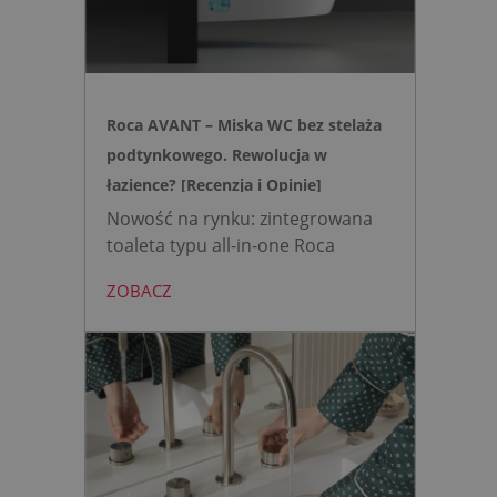
działającą w oparciu o ciśnienie
wody oraz elegancki, szklany
przycisk uruchamiany gestem.
Roca AVANT – Miska WC bez stelaża
podtynkowego. Rewolucja w
łazience? [Recenzja i Opinie]
Nowość na rynku: zintegrowana
toaleta typu all-in-one Roca
AVANT eliminuje potrzebę
ZOBACZ
montażu stelaża podtynkowego.
Zyskujesz do 20 cm przestrzeni w
łazience i o 15% cichsze
spłukiwanie dzięki technologii
opartej na efekcie Venturiego.
Idealne rozwiązanie do szybkich
remontów bez kucia ścian.