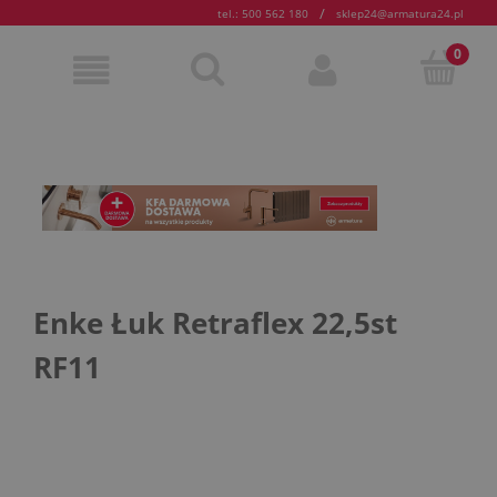
/
tel.: 500 562 180
sklep24@armatura24.pl
Enke Łuk Retraflex 22,5st
RF11