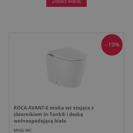
Zobacz więcej
- 19%
ROCA AVANT-E miska wc stojąca z
zbiornikiem In-Tank® i deską
wolnoopadającą biała
Miski WC