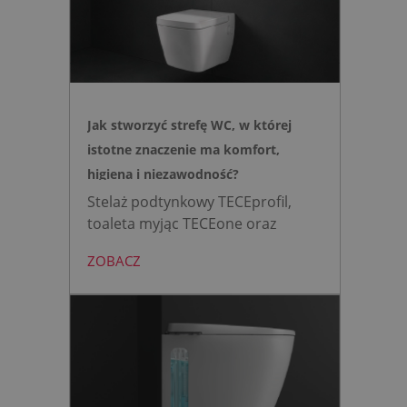
Jak stworzyć strefę WC, w której
istotne znaczenie ma komfort,
higiena i niezawodność?
Stelaż podtynkowy TECEprofil,
toaleta myjąc TECEone oraz
bezdotykowy przycisk TECElux
ZOBACZ
mini to zestaw, który warto
wybrać, gdy zależy nam na
nowoczesnej, higienicznej i
bezpiecznej strefie WC. Zamiast
skomplikowanej i podatnej na
usterki elektroniki, zyskujesz
intuicyjną toaletę myjącą