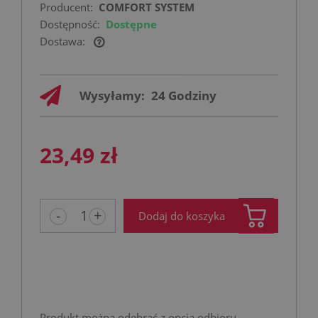
Producent:
COMFORT SYSTEM
Dostępność:
Dostępne
Dostawa:
Cena nie zawiera ewentualnych kosztów
płatności
Wysyłamy:
24 Godziny
23,49 zł
-
+
Dodaj do koszyka
Produkt można odebrać z opcją odbioru