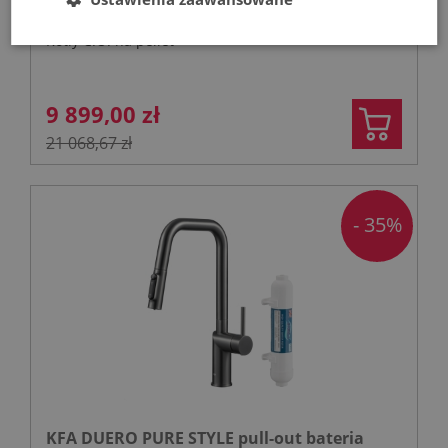
Kotły C.O. na pellet
9 899,00 zł
21 068,67 zł
- 35%
KFA DUERO PURE STYLE pull-out bateria