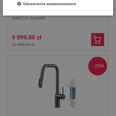
Ustawienia zaawansowane
Design
Kotły C.O. na pellet
9 899,00 zł
21 068,67 zł
- 35%