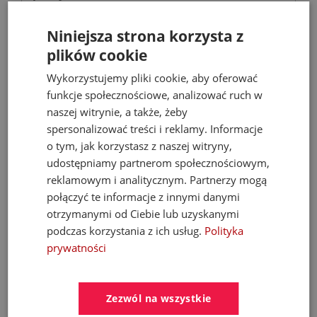
Baterie umywalkowe
Niniejsza strona korzysta z
plików cookie
Wykorzystujemy pliki cookie, aby oferować
567,40 zł
funkcje społecznościowe, analizować ruch w
810,57 zł
naszej witrynie, a także, żeby
spersonalizować treści i reklamy. Informacje
o tym, jak korzystasz z naszej witryny,
- 53%
udostępniamy partnerom społecznościowym,
reklamowym i analitycznym. Partnerzy mogą
połączyć te informacje z innymi danymi
otrzymanymi od Ciebie lub uzyskanymi
podczas korzystania z ich usług.
Polityka
prywatności
Zezwól na wszystkie
FERROLI Kocioł BIOPELLET PRO 24 KW Eco