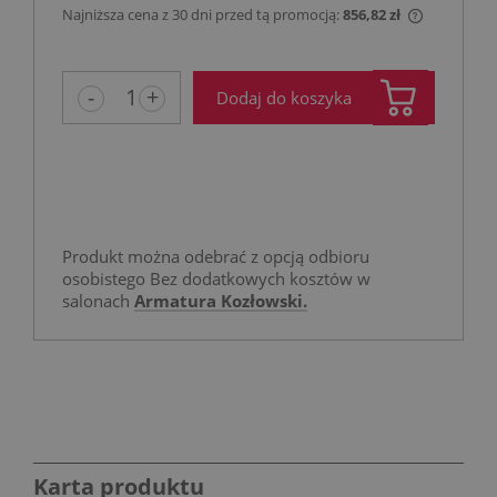
Najniższa cena z 30 dni przed tą promocją:
856,82 zł
Jeżeli pro
niż 30 dni
cena od m
-
+
Dodaj do koszyka
pojawił si
Produkt można odebrać z opcją odbioru
osobistego Bez dodatkowych kosztów w
salonach
Armatura Kozłowski.
Karta produktu