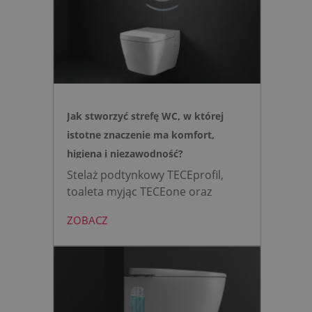
Jak stworzyć strefę WC, w której
istotne znaczenie ma komfort,
higiena i niezawodność?
Stelaż podtynkowy TECEprofil,
toaleta myjąc TECEone oraz
bezdotykowy przycisk TECElux
ZOBACZ
mini to zestaw, który warto
wybrać, gdy zależy nam na
nowoczesnej, higienicznej i
bezpiecznej strefie WC. Zamiast
skomplikowanej i podatnej na
usterki elektroniki, zyskujesz