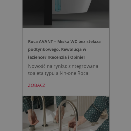
intuicyjną toaletę myjącą
działającą w oparciu o ciśnienie
wody oraz elegancki, szklany
przycisk uruchamiany gestem.
Roca AVANT – Miska WC bez stelaża
podtynkowego. Rewolucja w
łazience? [Recenzja i Opinie]
Nowość na rynku: zintegrowana
toaleta typu all-in-one Roca
AVANT eliminuje potrzebę
ZOBACZ
montażu stelaża podtynkowego.
Zyskujesz do 20 cm przestrzeni w
łazience i o 15% cichsze
spłukiwanie dzięki technologii
opartej na efekcie Venturiego.
Idealne rozwiązanie do szybkich
remontów bez kucia ścian.