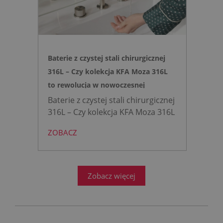
Baterie z czystej stali chirurgicznej
316L – Czy kolekcja KFA Moza 316L
to rewolucja w nowoczesnej
łazience?
Baterie z czystej stali chirurgicznej
316L – Czy kolekcja KFA Moza 316L
to rewolucja w nowoczesnej
ZOBACZ
łazience?
Współczesne
projektowanie łazienek stanęło
przed ogromnym wyzwaniem.
Zobacz więcej