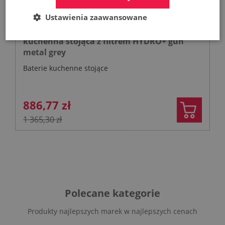
Ustawienia zaawansowane
KFA DUERO PURE STYLE pull-out bateria
kuchenna stojąca z filtrem HYDRO+ gun
metal grey
Baterie kuchenne stojące
886,77 zł
1 365,30 zł
Polecane kategorie
Produkty najlepszych marek w najlepszych cenach