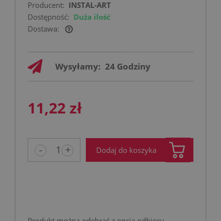
Producent:
INSTAL-ART
Dostępność:
Duża ilość
Dostawa:
Cena nie zawiera ewentualnych kosztów
płatności
Wysyłamy:
24 Godziny
11,22 zł
-
+
Dodaj do koszyka
Produkt można odebrać z opcją odbioru