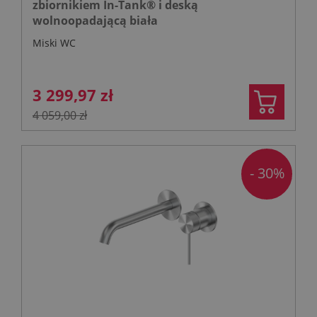
zbiornikiem In-Tank® i deską
wolnoopadającą biała
Miski WC
3 299,97 zł
4 059,00 zł
- 30%