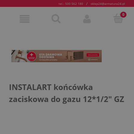
/
tel.: 500 562 180
sklep24@armatura24.pl
INSTALART końcówka
zaciskowa do gazu 12*1/2" GZ