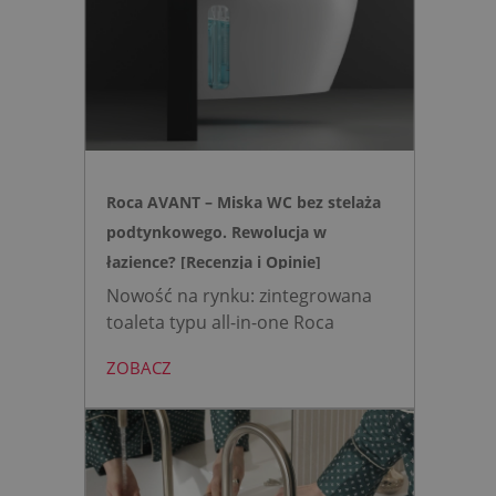
skomplikowanej i podatnej na
usterki elektroniki, zyskujesz
intuicyjną toaletę myjącą
działającą w oparciu o ciśnienie
wody oraz elegancki, szklany
przycisk uruchamiany gestem.
Roca AVANT – Miska WC bez stelaża
podtynkowego. Rewolucja w
łazience? [Recenzja i Opinie]
Nowość na rynku: zintegrowana
toaleta typu all-in-one Roca
AVANT eliminuje potrzebę
ZOBACZ
montażu stelaża podtynkowego.
Zyskujesz do 20 cm przestrzeni w
łazience i o 15% cichsze
spłukiwanie dzięki technologii
opartej na efekcie Venturiego.