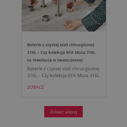
Idealne rozwiązanie do szybkich
remontów bez kucia ścian.
Baterie z czystej stali chirurgicznej
316L – Czy kolekcja KFA Moza 316L
to rewolucja w nowoczesnej
łazience?
Baterie z czystej stali chirurgicznej
316L – Czy kolekcja KFA Moza 316L
to rewolucja w nowoczesnej
ZOBACZ
łazience?
Współczesne
projektowanie łazienek stanęło
przed ogromnym wyzwaniem.
Zobacz więcej