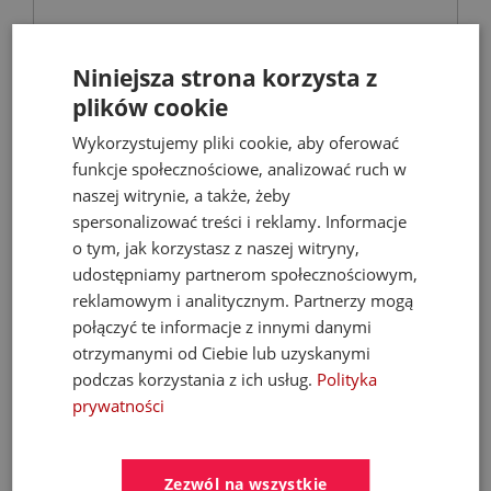
FERROLI Kocioł BIOPELLET PRO 24 KW Eco
Design
Niniejsza strona korzysta z
plików cookie
Kotły C.O. na pellet
Wykorzystujemy pliki cookie, aby oferować
funkcje społecznościowe, analizować ruch w
naszej witrynie, a także, żeby
9 899,00 zł
spersonalizować treści i reklamy. Informacje
21 068,67 zł
o tym, jak korzystasz z naszej witryny,
udostępniamy partnerom społecznościowym,
reklamowym i analitycznym. Partnerzy mogą
- 35%
połączyć te informacje z innymi danymi
otrzymanymi od Ciebie lub uzyskanymi
podczas korzystania z ich usług.
Polityka
prywatności
Zezwól na wszystkie