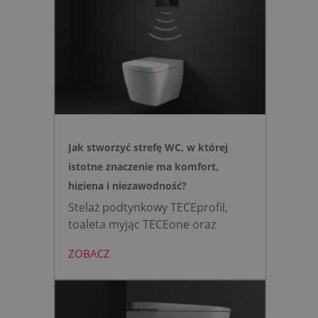
Jak stworzyć strefę WC, w której
istotne znaczenie ma komfort,
higiena i niezawodność?
Stelaż podtynkowy TECEprofil,
toaleta myjąc TECEone oraz
bezdotykowy przycisk TECElux
ZOBACZ
mini to zestaw, który warto
wybrać, gdy zależy nam na
nowoczesnej, higienicznej i
bezpiecznej strefie WC. Zamiast