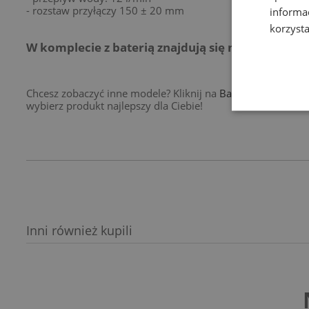
- rozstaw przyłączy 150 ± 20 mm
informa
korzysta
W komplecie z baterią znajdują się mimośrody or
Chcesz zobaczyć inne modele? Kliknij na
Baterie kuchenne 
wybierz produkt najlepszy dla Ciebie!
Inni również kupili