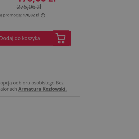
275,06 zł
 tą promocją:
170,82 zł
jest sprzedawany krócej
ietlana jest najniższa
Dodaj do koszyka
tu, kiedy produkt
przedaży.
opcją odbioru osobistego Bez
salonach
Armatura Kozłowski.