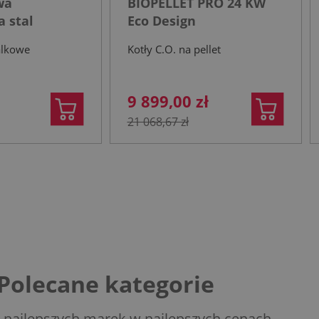
wa
BIOPELLET PRO 24 KW
 stal
Eco Design
a
alkowe
Kotły C.O. na pellet
9 899,00 zł
21 068,67 zł
Polecane kategorie
 najlepszych marek w najlepszych cenach