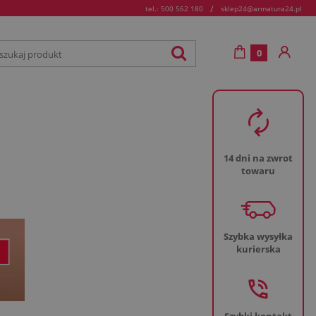
/
tel.: 500 562 180
sklep24@armatura24.pl
0
14 dni na zwrot
towaru
Szybka wysyłka
kurierska