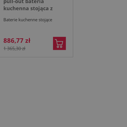
pull-out bateria
kuchenna stojąca z
filtrem HYDRO+ gun
Baterie kuchenne stojące
metal grey
886,77 zł
1 365,30 zł