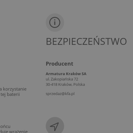
BEZPIECZEŃSTWO
Producent
Armatura Kraków SA
ul. Zakopiańska 72
30-418 Kraków, Polska
a korzystanie
sprzedaz@kfa.pl
j baterii
końcu
duje wrażenie