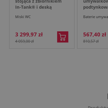
stojąca z zbiornikiem
umywalko
In-Tank® i deską
podtynkowa
wolnoopadającą biała
nierdzewn
Miski WC
Baterie umyw
3 299,97 zł
567,40 zł
4 059,00 zł
810,57 zł
Produkty