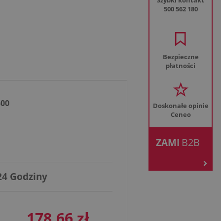
Szybki kontakt
500 562 180
Bezpieczne
płatności
-00
Doskonałe opinie
Ceneo
.
B2B
ZAMI
24 Godziny
178,66 zł