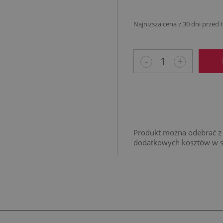
Najniższa cena z 30 dni przed
Jeżeli produkt 
niż 30 dni, wyśw
-
+
cena od momen
pojawił się w s
Produkt można odebrać z 
dodatkowych kosztów w 