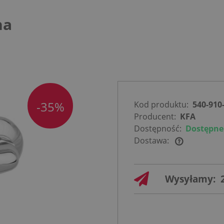
na
-35%
Kod produktu:
540-910
Producent:
KFA
Dostępność:
Dostępne
Dostawa:
Cena nie
zawiera
Wysyłamy:
ewentualnych
kosztów
płatności