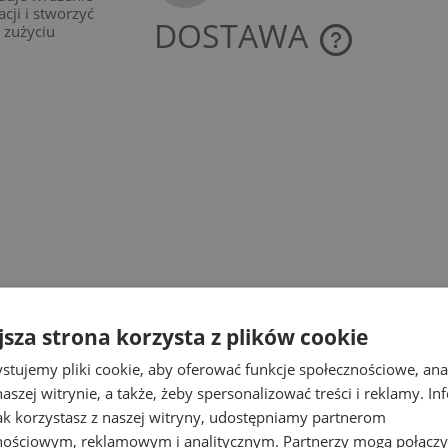
cji i stworzyć
DOSTAWA
 zużyciu
CENA NIE ZAWIE
KOSZTÓW PŁATNO
jsza strona korzysta z plików cookie
stujemy pliki cookie, aby oferować funkcje społecznościowe, an
aszej witrynie, a także, żeby spersonalizować treści i reklamy. In
jak korzystasz z naszej witryny, udostępniamy partnerom
nościowym, reklamowym i analitycznym. Partnerzy mogą połączy