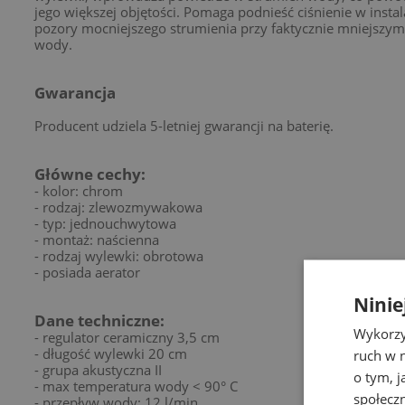
jego większej objętości. Pomaga podnieść ciśnienie w instala
pozory mocniejszego strumienia przy faktycznie mniejszym
wody.
Gwarancja
Producent udziela 5-letniej gwarancji na baterię.
Główne cechy:
- kolor: chrom
- rodzaj: zlewozmywakowa
- typ: jednouchwytowa
- montaż: naścienna
- rodzaj wylewki: obrotowa
- posiada aerator
Ninie
Dane techniczne:
Wykorzy
- regulator ceramiczny 3,5 cm
- długość wylewki 20 cm
ruch w n
- grupa akustyczna II
o tym, 
- max temperatura wody < 90° C
społecz
- przepływ wody: 12 l/min