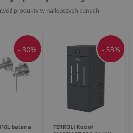
awdź produkty w najlepszych cenach
- 30%
- 53%
16L bateria
FERROLI Kocioł