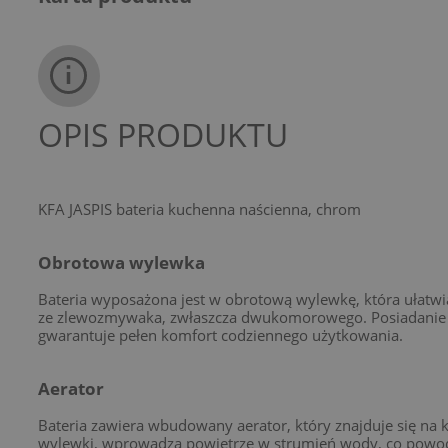
OPIS PRODUKTU
KFA JASPIS bateria kuchenna naścienna, chrom
Obrotowa wylewka
Bateria wyposażona jest w obrotową wylewkę, która ułatwi
ze zlewozmywaka, zwłaszcza dwukomorowego. Posiadanie te
gwarantuje pełen komfort codziennego użytkowania.
Aerator
Bateria zawiera wbudowany aerator, który znajduje się na 
wylewki, wprowadza powietrze w strumień wody, co powo