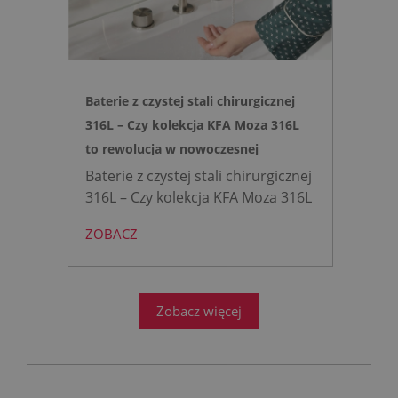
Baterie z czystej stali chirurgicznej
316L – Czy kolekcja KFA Moza 316L
to rewolucja w nowoczesnej
łazience?
Baterie z czystej stali chirurgicznej
316L – Czy kolekcja KFA Moza 316L
to rewolucja w nowoczesnej
ZOBACZ
łazience?
Współczesne
projektowanie łazienek stanęło
przed ogromnym wyzwaniem.
Zobacz więcej