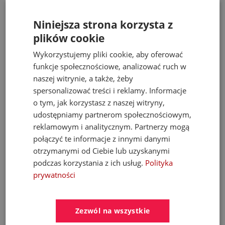
Miski WC
Niniejsza strona korzysta z
plików cookie
3 299,97 zł
Wykorzystujemy pliki cookie, aby oferować
4 059,00 zł
funkcje społecznościowe, analizować ruch w
naszej witrynie, a także, żeby
spersonalizować treści i reklamy. Informacje
- 30%
o tym, jak korzystasz z naszej witryny,
udostępniamy partnerom społecznościowym,
reklamowym i analitycznym. Partnerzy mogą
połączyć te informacje z innymi danymi
otrzymanymi od Ciebie lub uzyskanymi
podczas korzystania z ich usług.
Polityka
prywatności
KFA MOZA 316L bateria umywalkowa
Zezwól na wszystkie
podtynkowa stal nierdzewna