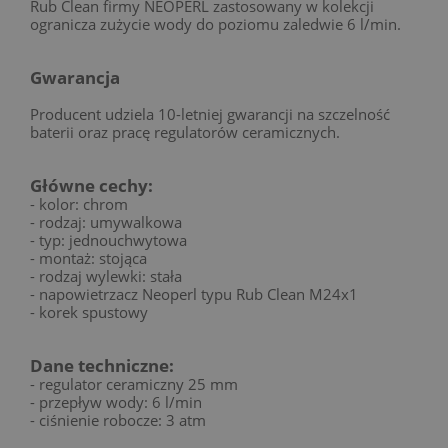
Rub Clean firmy NEOPERL zastosowany w kolekcji
ogranicza zużycie wody do poziomu zaledwie 6 l/min.
Gwarancja
Producent udziela 10-letniej gwarancji na szczelność
baterii oraz pracę regulatorów ceramicznych.
Główne cechy:
- kolor: chrom
- rodzaj: umywalkowa
- typ: jednouchwytowa
- montaż: stojąca
- rodzaj wylewki: stała
- napowietrzacz Neoperl typu Rub Clean M24x1
- korek spustowy
Dane techniczne:
- regulator ceramiczny 25 mm
- przepływ wody: 6 l/min
- ciśnienie robocze: 3 atm