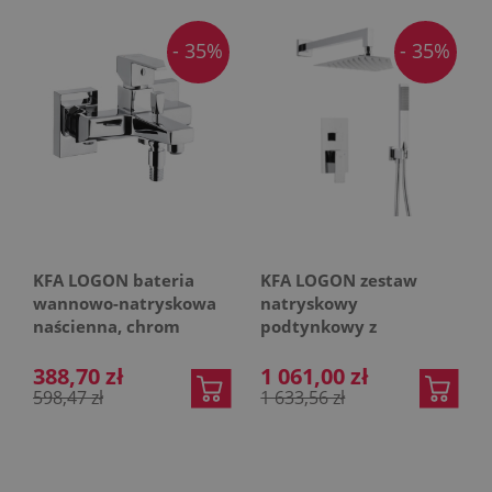
- 35%
- 35%
KFA LOGON bateria
KFA LOGON zestaw
wannowo-natryskowa
natryskowy
naścienna, chrom
podtynkowy z
deszczownicą, chrom
388,70 zł
1 061,00 zł
598,47 zł
1 633,56 zł