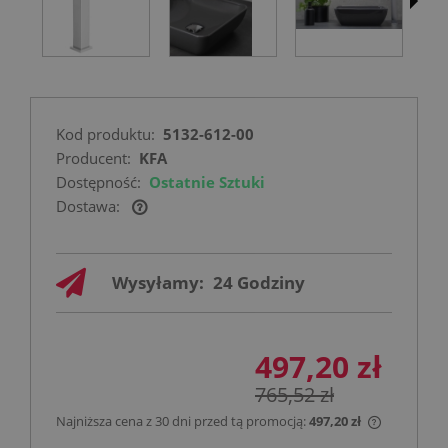
Kod produktu:
5132-612-00
Producent:
KFA
Dostępność:
Ostatnie Sztuki
Dostawa:
Cena nie zawiera ewentualnych kosztów
płatności
Wysyłamy:
24 Godziny
497,20 zł
765,52 zł
Najniższa cena z 30 dni przed tą promocją:
497,20 zł
Jeżeli pro