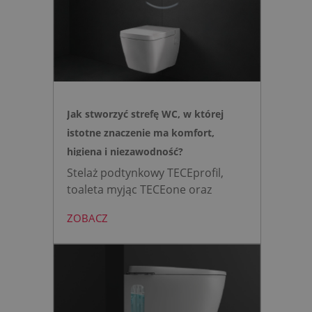
Jak stworzyć strefę WC, w której
istotne znaczenie ma komfort,
higiena i niezawodność?
Stelaż podtynkowy TECEprofil,
toaleta myjąc TECEone oraz
bezdotykowy przycisk TECElux
ZOBACZ
mini to zestaw, który warto
wybrać, gdy zależy nam na
nowoczesnej, higienicznej i
bezpiecznej strefie WC. Zamiast
skomplikowanej i podatnej na
usterki elektroniki, zyskujesz