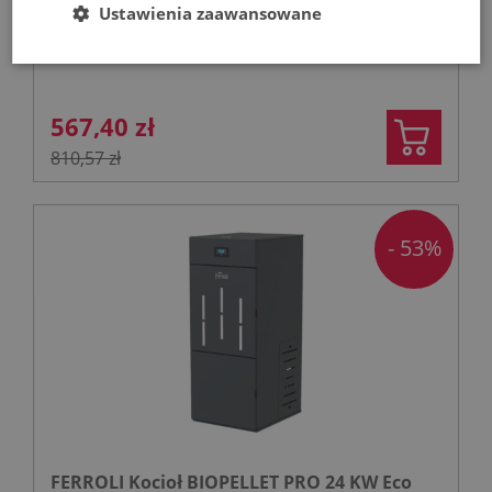
Ustawienia zaawansowane
Baterie umywalkowe
567,40 zł
810,57 zł
- 53%
FERROLI Kocioł BIOPELLET PRO 24 KW Eco