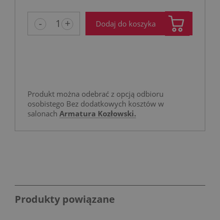
niż 30 dni
cena od m
-
+
Dodaj do koszyka
pojawił si
Produkt można odebrać z opcją odbioru
osobistego Bez dodatkowych kosztów w
salonach
Armatura Kozłowski.
Produkty powiązane