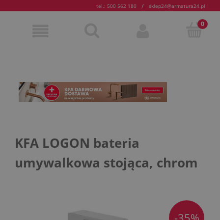
/
tel.: 500 562 180
sklep24@armatura24.pl
KFA LOGON bateria
umywalkowa stojąca, chrom
-35%