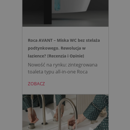
intuicyjną toaletę myjącą
działającą w oparciu o ciśnienie
wody oraz elegancki, szklany
przycisk uruchamiany gestem.
Roca AVANT – Miska WC bez stelaża
podtynkowego. Rewolucja w
łazience? [Recenzja i Opinie]
Nowość na rynku: zintegrowana
toaleta typu all-in-one Roca
AVANT eliminuje potrzebę
ZOBACZ
montażu stelaża podtynkowego.
Zyskujesz do 20 cm przestrzeni w
łazience i o 15% cichsze
spłukiwanie dzięki technologii
opartej na efekcie Venturiego.
Idealne rozwiązanie do szybkich
remontów bez kucia ścian.