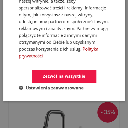
naszej witrynie, a także, żeby
spersonalizować treści i reklamy. Informacje
o tym, jak korzystasz z naszej witryny,
udostępniamy partnerom społecznościowym,
reklamowym i analitycznym. Partnerzy mogą
połączyć te informacje z innymi danymi
FERROLI Kocioł BIOPELLET PRO 24 KW Eco
otrzymanymi od Ciebie lub uzyskanymi
Design
podczas korzystania z ich usług.
Polityka
prywatności
Kotły C.O. na pellet
Zezwól na wszystkie
9 899,00 zł
Ustawienia zaawansowane
21 068,67 zł
- 35%