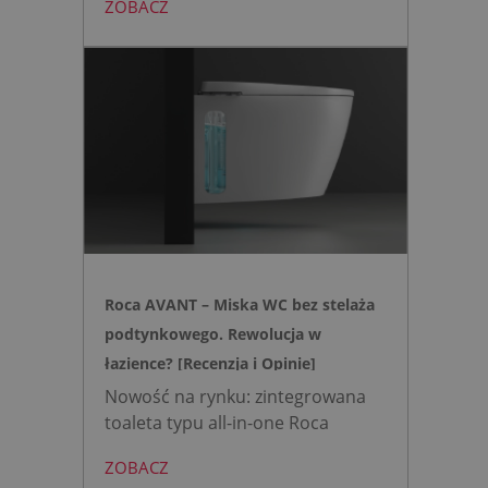
ZOBACZ
mini to zestaw, który warto
wybrać, gdy zależy nam na
nowoczesnej, higienicznej i
bezpiecznej strefie WC. Zamiast
skomplikowanej i podatnej na
usterki elektroniki, zyskujesz
intuicyjną toaletę myjącą
działającą w oparciu o ciśnienie
wody oraz elegancki, szklany
przycisk uruchamiany gestem.
Roca AVANT – Miska WC bez stelaża
podtynkowego. Rewolucja w
łazience? [Recenzja i Opinie]
Nowość na rynku: zintegrowana
toaleta typu all-in-one Roca
AVANT eliminuje potrzebę
ZOBACZ
montażu stelaża podtynkowego.