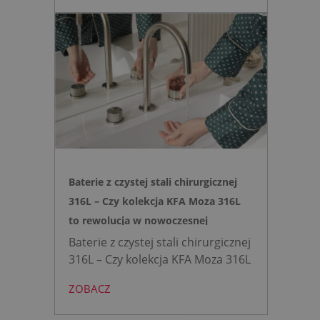
Zyskujesz do 20 cm przestrzeni w
łazience i o 15% cichsze
spłukiwanie dzięki technologii
opartej na efekcie Venturiego.
Idealne rozwiązanie do szybkich
remontów bez kucia ścian.
Baterie z czystej stali chirurgicznej
316L – Czy kolekcja KFA Moza 316L
to rewolucja w nowoczesnej
łazience?
Baterie z czystej stali chirurgicznej
316L – Czy kolekcja KFA Moza 316L
to rewolucja w nowoczesnej
ZOBACZ
łazience?
Współczesne
projektowanie łazienek stanęło