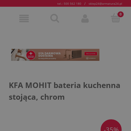
/
tel.: 500 562 180
sklep24@armatura24.pl
KFA MOHIT bateria kuchenna
stojąca, chrom
-35%