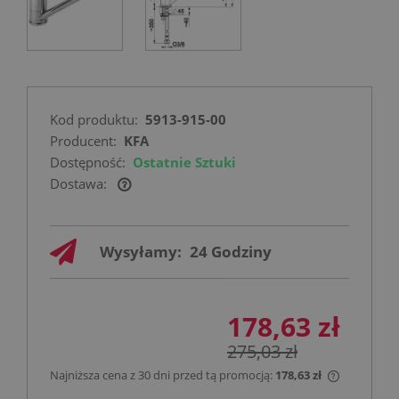
Kod produktu:
5913-915-00
Producent:
KFA
Dostępność:
Ostatnie Sztuki
Dostawa:
Cena nie zawiera ewentualnych kosztów
płatności
Wysyłamy:
24 Godziny
178,63 zł
275,03 zł
Najniższa cena z 30 dni przed tą promocją:
178,63 zł
Jeżeli pro