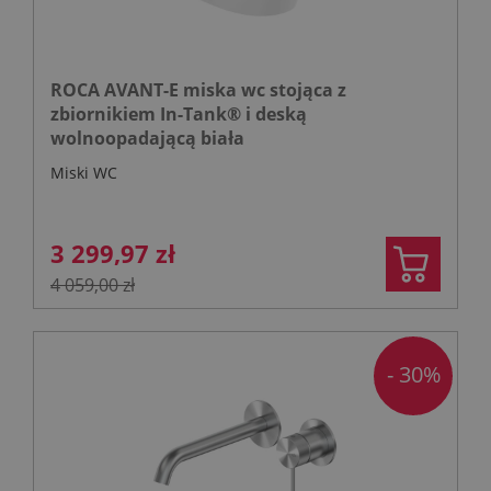
ROCA AVANT-E miska wc stojąca z
zbiornikiem In-Tank® i deską
wolnoopadającą biała
Miski WC
3 299,97 zł
4 059,00 zł
- 30%