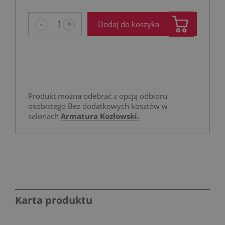
niż 30 dni
cena od m
-
+
Dodaj do koszyka
pojawił si
Produkt można odebrać z opcją odbioru
osobistego Bez dodatkowych kosztów w
salonach
Armatura Kozłowski.
Karta produktu