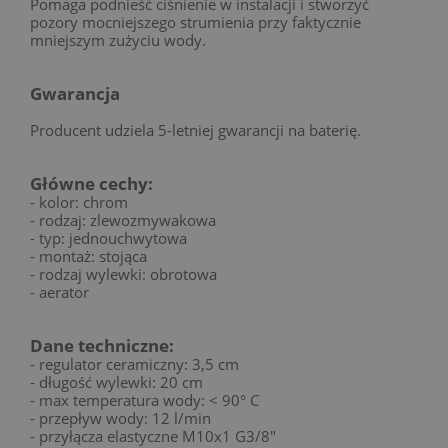
Pomaga podnieść ciśnienie w instalacji i stworzyć
pozory mocniejszego strumienia przy faktycznie
mniejszym zużyciu wody.
Gwarancja
Producent udziela 5-letniej gwarancji na baterię.
Główne cechy:
- kolor: chrom
- rodzaj: zlewozmywakowa
- typ: jednouchwytowa
- montaż: stojąca
- rodzaj wylewki: obrotowa
- aerator
Dane techniczne:
- regulator ceramiczny: 3,5 cm
- długość wylewki: 20 cm
- max temperatura wody: < 90° C
- przepływ wody: 12 l/min
- przyłącza elastyczne M10x1 G3/8"