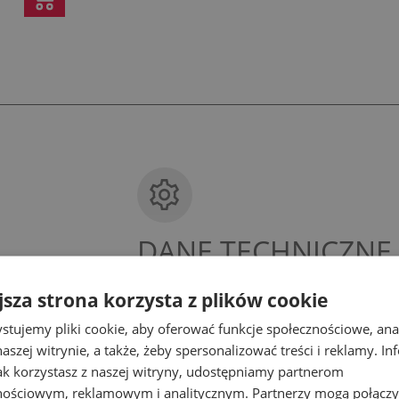
DANE TECHNICZNE
jsza strona korzysta z plików cookie
stujemy pliki cookie, aby oferować funkcje społecznościowe, an
b
WYPOSAŻENIE
aszej witrynie, a także, żeby spersonalizować treści i reklamy. In
jak korzystasz z naszej witryny, udostępniamy partnerom
s
MONTAŻ
nościowym, reklamowym i analitycznym. Partnerzy mogą połączy
em domowych