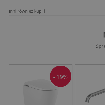
Inni również kupili
Spr
- 19%