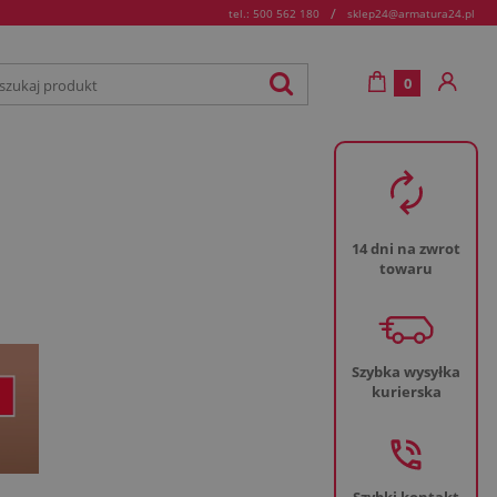
/
tel.: 500 562 180
sklep24@armatura24.pl
0
14 dni na zwrot
towaru
Szybka wysyłka
kurierska