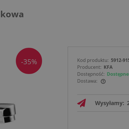
lkowa
-35%
Kod produktu:
5912-91
Producent:
KFA
Dostępność:
Dostępne
Dostawa:
Cena nie
zawiera
Wysyłamy:
ewentualnych
kosztów
płatności