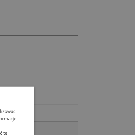
alizować
ez korka
formacje
tojące
ć te