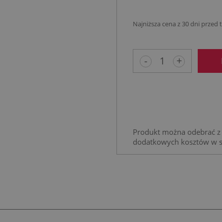
Najniższa cena z 30 dni przed
Jeżeli produkt 
niż 30 dni, wyśw
-
+
cena od momen
pojawił się w s
Produkt można odebrać z 
dodatkowych kosztów w 