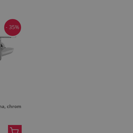
- 35%
na, chrom