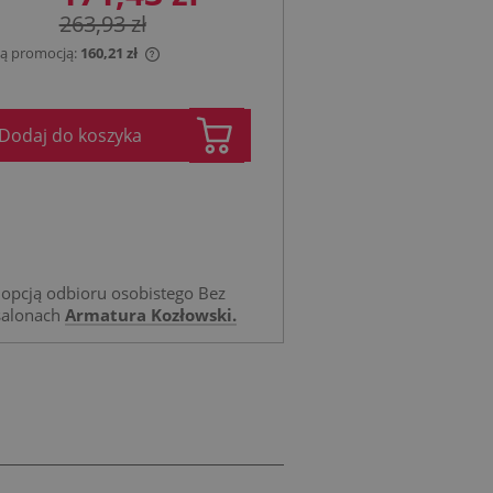
263,93 zł
 tą promocją:
160,21 zł
jest sprzedawany krócej
ietlana jest najniższa
Dodaj do koszyka
tu, kiedy produkt
przedaży.
opcją odbioru osobistego Bez
salonach
Armatura Kozłowski.