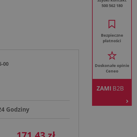
Szybki kontakt
500 562 180
Bezpieczne
płatności
5-00
Doskonałe opinie
Ceneo
.
B2B
ZAMI
24 Godziny
171,43 zł