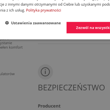
i wprowadza
cje z innymi danymi otrzymanymi od Ciebie lub uzyskanymi pod
ększej
o
nia z ich usług.
Polityka prywatności
WYLEWKA
czędzić nawet
Ustawienia zaawansowane
j
TYP
Zezwól na wszystk
C
KOLOR
jest w
ystanie
 pełen komfort
gulatorów
BEZPIECZEŃSTWO
Producent