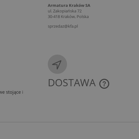
Armatura Kraków SA
ul. Zakopiańska 72
30-418 Kraków, Polska
sprzedaz@kfa.pl
.
DOSTAWA
e stojące
i
CENA NIE ZAWIE
KOSZTÓW PŁATNO