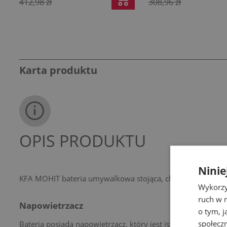
412,98 zł
308,96 zł
Karta produktu
OPIS PRODUKTU
Ninie
KFA MOHIT bateria umywalkowa stojąca, chrom
Wykorzy
ruch w n
Napowietrzacz
o tym, 
społecz
Bateria posiada napowietrzacz, który jest istotnym źródł