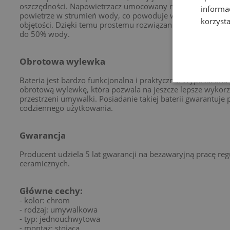
oszczędności. Napowietrzacz umocowany na końcu bateri
informa
powietrze w strumień wody, co powoduje wrażenie jego wi
korzysta
objętości. Dzięki temu prostemu rozwiązaniu, można zaosz
do 50% wody.
Obrotowa wylewka
Bateria jest bardzo funkcjonalna i praktyczna. Wyposażona 
obrotową wylewkę, która pozwala na jeszcze lepsze wykorz
przestrzeni umywalki. Posiadanie takiej baterii gwarantuje
codziennego użytkowania.
Gwarancja
Producent udziela 5 lat gwarancji na bezawaryjną pracę re
ceramicznych.
Główne cechy:
- kolor: chrom
- rodzaj: umywalkowa
- typ: jednouchwytowa
- montaż: stojąca