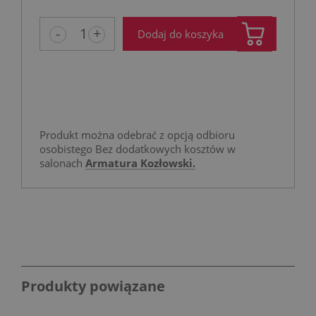
niż 30 dni
cena od m
-
+
Dodaj do koszyka
pojawił si
Produkt można odebrać z opcją odbioru
osobistego Bez dodatkowych kosztów w
salonach
Armatura Kozłowski.
Produkty powiązane