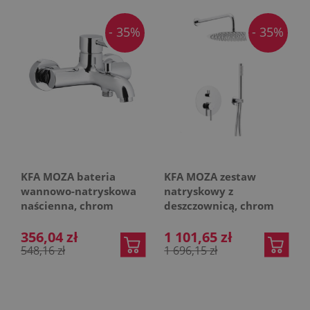
- 35%
- 35%
KFA MOZA bateria
KFA MOZA zestaw
wannowo-natryskowa
natryskowy z
naścienna, chrom
deszczownicą, chrom
356,04 zł
1 101,65 zł
548,16 zł
1 696,15 zł