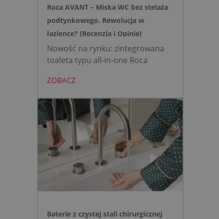
Roca AVANT – Miska WC bez stelaża
podtynkowego. Rewolucja w
łazience? [Recenzja i Opinie]
Nowość na rynku: zintegrowana
toaleta typu all-in-one Roca
AVANT eliminuje potrzebę
ZOBACZ
montażu stelaża podtynkowego.
Zyskujesz do 20 cm przestrzeni w
łazience i o 15% cichsze
spłukiwanie dzięki technologii
opartej na efekcie Venturiego.
Idealne rozwiązanie do szybkich
remontów bez kucia ścian.
Baterie z czystej stali chirurgicznej