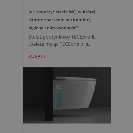
Jak stworzyć strefę WC, w której
istotne znaczenie ma komfort,
higiena i niezawodność?
Stelaż podtynkowy TECEprofil,
toaleta myjąc TECEone oraz
bezdotykowy przycisk TECElux
ZOBACZ
mini to zestaw, który warto
wybrać, gdy zależy nam na
nowoczesnej, higienicznej i
bezpiecznej strefie WC. Zamiast
skomplikowanej i podatnej na
usterki elektroniki, zyskujesz
intuicyjną toaletę myjącą
działającą w oparciu o ciśnienie
wody oraz elegancki, szklany
przycisk uruchamiany gestem.