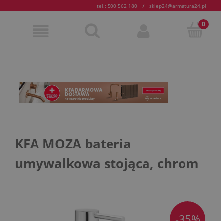
/
tel.: 500 562 180
sklep24@armatura24.pl
KFA MOZA bateria
umywalkowa stojąca, chrom
-35%