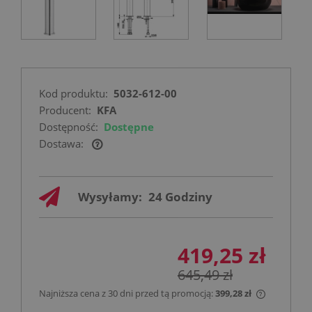
Kod produktu:
5032-612-00
Producent:
KFA
Dostępność:
Dostępne
Dostawa:
Cena nie zawiera ewentualnych kosztów
płatności
Wysyłamy:
24 Godziny
419,25 zł
645,49 zł
Najniższa cena z 30 dni przed tą promocją:
399,28 zł
Jeżeli pro