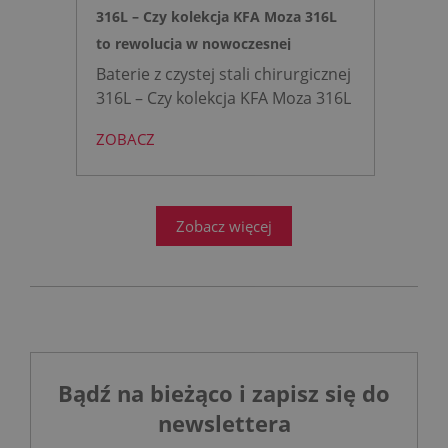
316L – Czy kolekcja KFA Moza 316L
to rewolucja w nowoczesnej
łazience?
Baterie z czystej stali chirurgicznej
316L – Czy kolekcja KFA Moza 316L
to rewolucja w nowoczesnej
ZOBACZ
łazience?
Współczesne
projektowanie łazienek stanęło
przed ogromnym wyzwaniem.
Zobacz więcej
Bądź na bieżąco i zapisz się do
newslettera