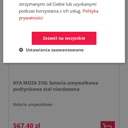
otrzymanymi od Ciebie lub uzyskanymi
podczas korzystania z ich usług.
Polityka
prywatności
- 30%
Zezwól na wszystkie
Ustawienia zaawansowane
KFA MOZA 316L bateria umywalkowa
podtynkowa stal nierdzewna
Baterie umywalkowe
567,40 zł