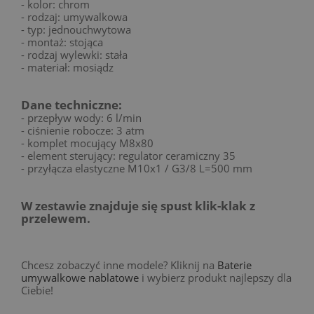
- kolor: chrom
- rodzaj: umywalkowa
- typ: jednouchwytowa
- montaż: stojąca
- rodzaj wylewki: stała
- materiał: mosiądz
Dane techniczne:
- przepływ wody: 6 l/min
- ciśnienie robocze: 3 atm
- komplet mocujący M8x80
- element sterujący: regulator ceramiczny 35
- przyłącza elastyczne M10x1 / G3/8 L=500 mm
W zestawie znajduje się spust klik-klak z
przelewem.
Chcesz zobaczyć inne modele? Kliknij na
Baterie
umywalkowe nablatowe
i wybierz produkt najlepszy dla
Ciebie!