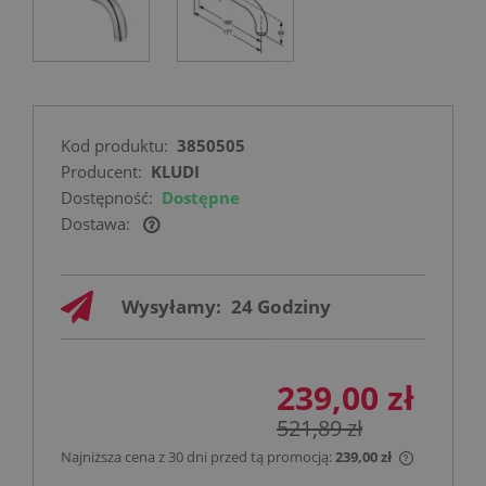
Kod produktu:
3850505
Producent:
KLUDI
Dostępność:
Dostępne
Dostawa:
Cena nie zawiera ewentualnych kosztów
płatności
Wysyłamy:
24 Godziny
239,00 zł
521,89 zł
Najniższa cena z 30 dni przed tą promocją:
239,00 zł
Jeżeli pro