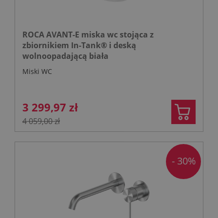
ROCA AVANT-E miska wc stojąca z
zbiornikiem In-Tank® i deską
wolnoopadającą biała
Miski WC
3 299,97 zł
4 059,00 zł
- 30%