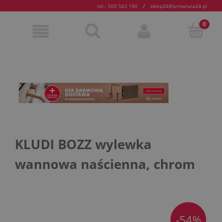
/
tel.: 500 562 180
sklep24@armatura24.pl
KLUDI BOZZ wylewka
wannowa naścienna, chrom
-54%