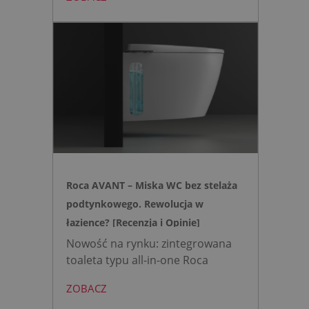
mini to zestaw, który warto
wybrać, gdy zależy nam na
nowoczesnej, higienicznej i
bezpiecznej strefie WC. Zamiast
skomplikowanej i podatnej na
usterki elektroniki, zyskujesz
intuicyjną toaletę myjącą
działającą w oparciu o ciśnienie
wody oraz elegancki, szklany
przycisk uruchamiany gestem.
Roca AVANT – Miska WC bez stelaża
podtynkowego. Rewolucja w
łazience? [Recenzja i Opinie]
Nowość na rynku: zintegrowana
toaleta typu all-in-one Roca
AVANT eliminuje potrzebę
ZOBACZ
montażu stelaża podtynkowego.