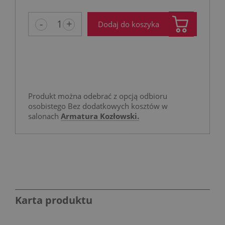
niż 30 dni
cena od m
-
+
Dodaj do koszyka
pojawił si
Produkt można odebrać z opcją odbioru
osobistego Bez dodatkowych kosztów w
salonach
Armatura Kozłowski.
Karta produktu