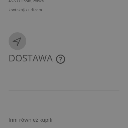
45-533 Opole, Polska
kontakt@kludi.com
DOSTAWA
CENA NIE ZAWIERA EWENTUALNYCH KOSZTÓW
PŁATNOŚCI
Inni również kupili