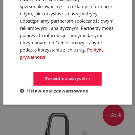
spersonalizować treści i reklamy. Informacje
o tym, jak korzystasz z naszej witryny,
udostępniamy partnerom społecznościowym,
reklamowym i analitycznym. Partnerzy mogą
połączyć te informacje z innymi danymi
FERROLI Kocioł BIOPELLET PRO 24 KW Eco
otrzymanymi od Ciebie lub uzyskanymi
Design
podczas korzystania z ich usług.
Polityka
prywatności
Kotły C.O. na pellet
Zezwól na wszystkie
9 899,00 zł
21 068,67 zł
Ustawienia zaawansowane
- 35%