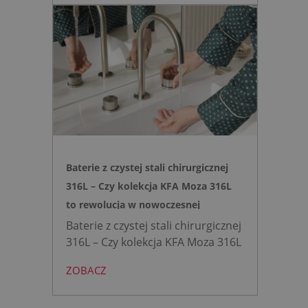
Zyskujesz do 20 cm przestrzeni w
łazience i o 15% cichsze
spłukiwanie dzięki technologii
opartej na efekcie Venturiego.
Idealne rozwiązanie do szybkich
remontów bez kucia ścian.
Baterie z czystej stali chirurgicznej
316L – Czy kolekcja KFA Moza 316L
to rewolucja w nowoczesnej
łazience?
Baterie z czystej stali chirurgicznej
316L – Czy kolekcja KFA Moza 316L
to rewolucja w nowoczesnej
ZOBACZ
łazience?
Współczesne
projektowanie łazienek stanęło
przed ogromnym wyzwaniem.