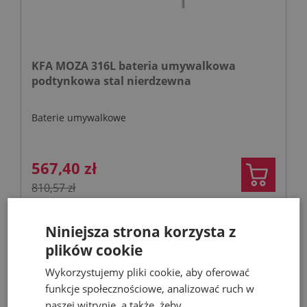
KFA MOZA 316L bateria umywalkowa
podtynkowa stal nierdzewna
Baterie umywalkowe
567,40 zł
810,57 zł
Niniejsza strona korzysta z
- 53%
plików cookie
Wykorzystujemy pliki cookie, aby oferować
funkcje społecznościowe, analizować ruch w
naszej witrynie, a także, żeby