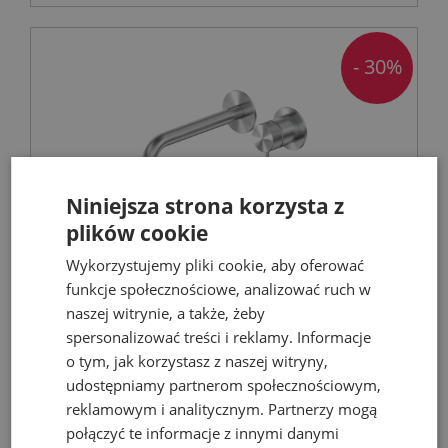
- 30%
Niniejsza strona korzysta z
plików cookie
Wykorzystujemy pliki cookie, aby oferować
KFA MOZA 316L bateria umywalkowa
funkcje społecznościowe, analizować ruch w
podtynkowa stal nierdzewna
naszej witrynie, a także, żeby
spersonalizować treści i reklamy. Informacje
Baterie umywalkowe
o tym, jak korzystasz z naszej witryny,
udostępniamy partnerom społecznościowym,
reklamowym i analitycznym. Partnerzy mogą
567,40 zł
połączyć te informacje z innymi danymi