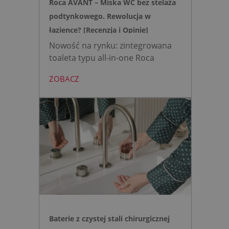
Roca AVANT – Miska WC bez stelaża
podtynkowego. Rewolucja w
łazience? [Recenzja i Opinie]
Nowość na rynku: zintegrowana
toaleta typu all-in-one Roca
AVANT eliminuje potrzebę
ZOBACZ
montażu stelaża podtynkowego.
Zyskujesz do 20 cm przestrzeni w
łazience i o 15% cichsze
spłukiwanie dzięki technologii
opartej na efekcie Venturiego.
Idealne rozwiązanie do szybkich
remontów bez kucia ścian.
Baterie z czystej stali chirurgicznej