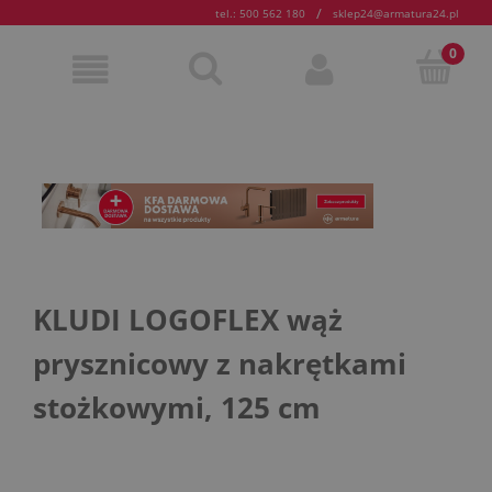
/
tel.: 500 562 180
sklep24@armatura24.pl
KLUDI LOGOFLEX wąż
prysznicowy z nakrętkami
stożkowymi, 125 cm