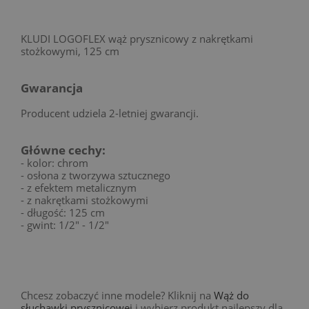
KLUDI LOGOFLEX wąż prysznicowy z nakrętkami
stożkowymi, 125 cm
Gwarancja
Producent udziela 2-letniej gwarancji.
Główne cechy:
- kolor: chrom
- osłona z tworzywa sztucznego
- z efektem metalicznym
- z nakrętkami stożkowymi
- długość: 125 cm
- gwint: 1/2" - 1/2"
Chcesz zobaczyć inne modele? Kliknij na
Wąż do
słuchawki prysznicowej
i wybierz produkt najlepszy dla