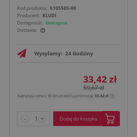
Kod produktu:
6105505-00
Producent:
KLUDI
Dostępność:
Dostępne
Dostawa:
Cena nie zawiera ewentualnych kosztów
płatności
Wysyłamy:
24 Godziny
33,42 zł
59,67 zł
Najniższa cena z 30 dni przed tą promocją:
33,42 zł
Jeżeli prod
niż 30 dni,
cena od mo
-
+
Dodaj do koszyka
pojawił się