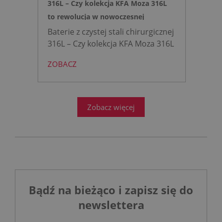
316L – Czy kolekcja KFA Moza 316L
to rewolucja w nowoczesnej
łazience?
Baterie z czystej stali chirurgicznej
316L – Czy kolekcja KFA Moza 316L
to rewolucja w nowoczesnej
ZOBACZ
łazience?
Współczesne
projektowanie łazienek stanęło
przed ogromnym wyzwaniem.
Zobacz więcej
Bądź na bieżąco i zapisz się do
newslettera