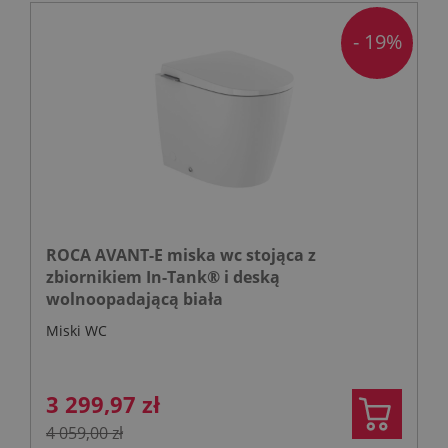
- 19%
ROCA AVANT-E miska wc stojąca z
zbiornikiem In-Tank® i deską
wolnoopadającą biała
Miski WC
3 299,97 zł
4 059,00 zł