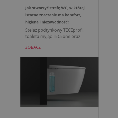
Jak stworzyć strefę WC, w której
istotne znaczenie ma komfort,
higiena i niezawodność?
Stelaż podtynkowy TECEprofil,
toaleta myjąc TECEone oraz
bezdotykowy przycisk TECElux
ZOBACZ
mini to zestaw, który warto
wybrać, gdy zależy nam na
nowoczesnej, higienicznej i
bezpiecznej strefie WC. Zamiast
skomplikowanej i podatnej na
usterki elektroniki, zyskujesz
intuicyjną toaletę myjącą
działającą w oparciu o ciśnienie
wody oraz elegancki, szklany
przycisk uruchamiany gestem.