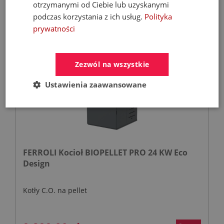
810,57 zł
otrzymanymi od Ciebie lub uzyskanymi
podczas korzystania z ich usług.
Polityka
prywatności
- 53%
Zezwól na wszystkie
Ustawienia zaawansowane
FERROLI Kocioł BIOPELLET PRO 24 KW Eco
Design
Kotły C.O. na pellet