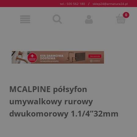
/
tel.: 500 562 180
sklep24@armatura24.pl
MCALPINE półsyfon
umywalkowy rurowy
dwukomorowy 1.1/4”32mm