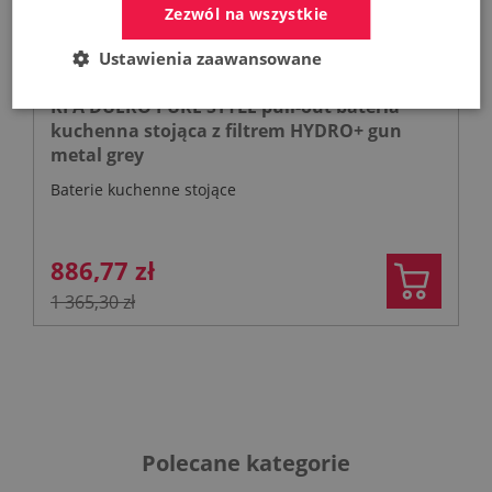
Zezwól na wszystkie
Ustawienia zaawansowane
KFA DUERO PURE STYLE pull-out bateria
kuchenna stojąca z filtrem HYDRO+ gun
metal grey
Baterie kuchenne stojące
886,77 zł
1 365,30 zł
Polecane kategorie