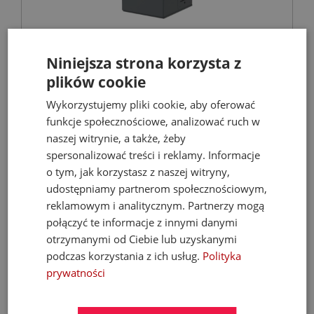
FERROLI Kocioł BIOPELLET PRO 24 KW Eco
Niniejsza strona korzysta z
Design
plików cookie
Kotły C.O. na pellet
Wykorzystujemy pliki cookie, aby oferować
funkcje społecznościowe, analizować ruch w
naszej witrynie, a także, żeby
9 899,00 zł
spersonalizować treści i reklamy. Informacje
o tym, jak korzystasz z naszej witryny,
21 068,67 zł
udostępniamy partnerom społecznościowym,
reklamowym i analitycznym. Partnerzy mogą
połączyć te informacje z innymi danymi
- 35%
otrzymanymi od Ciebie lub uzyskanymi
podczas korzystania z ich usług.
Polityka
prywatności