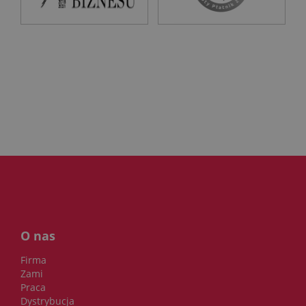
O nas
Firma
Zami
Praca
Dystrybucja