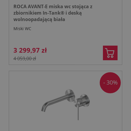
ROCA AVANT-E miska wc stojąca z
zbiornikiem In-Tank® i deską
wolnoopadającą biała
Miski WC
3 299,97 zł
4 059,00 zł
- 30%