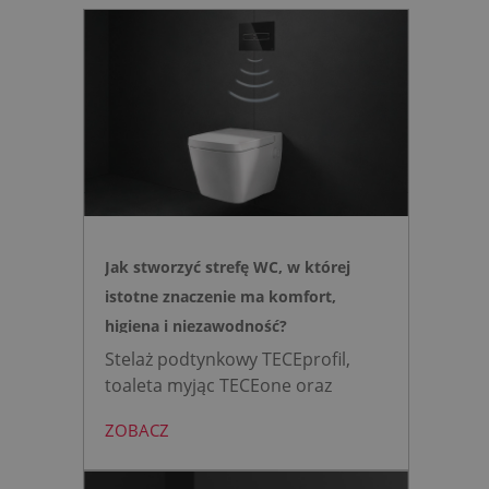
Jak stworzyć strefę WC, w której
istotne znaczenie ma komfort,
higiena i niezawodność?
Stelaż podtynkowy TECEprofil,
toaleta myjąc TECEone oraz
bezdotykowy przycisk TECElux
ZOBACZ
mini to zestaw, który warto
wybrać, gdy zależy nam na