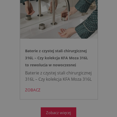
opartej na efekcie Venturiego.
Idealne rozwiązanie do szybkich
remontów bez kucia ścian.
Baterie z czystej stali chirurgicznej
316L – Czy kolekcja KFA Moza 316L
to rewolucja w nowoczesnej
łazience?
Baterie z czystej stali chirurgicznej
316L – Czy kolekcja KFA Moza 316L
to rewolucja w nowoczesnej
ZOBACZ
łazience?
Współczesne
projektowanie łazienek stanęło
przed ogromnym wyzwaniem.
Zobacz więcej