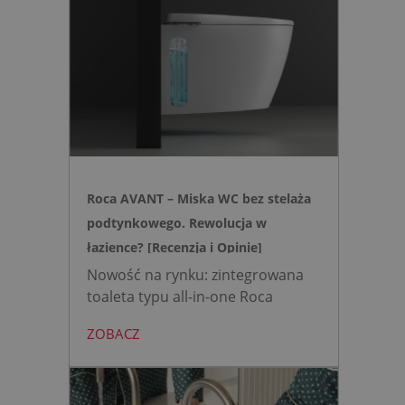
nowoczesnej, higienicznej i
bezpiecznej strefie WC. Zamiast
skomplikowanej i podatnej na
usterki elektroniki, zyskujesz
intuicyjną toaletę myjącą
działającą w oparciu o ciśnienie
wody oraz elegancki, szklany
przycisk uruchamiany gestem.
Roca AVANT – Miska WC bez stelaża
podtynkowego. Rewolucja w
łazience? [Recenzja i Opinie]
Nowość na rynku: zintegrowana
toaleta typu all-in-one Roca
AVANT eliminuje potrzebę
ZOBACZ
montażu stelaża podtynkowego.
Zyskujesz do 20 cm przestrzeni w
łazience i o 15% cichsze
spłukiwanie dzięki technologii