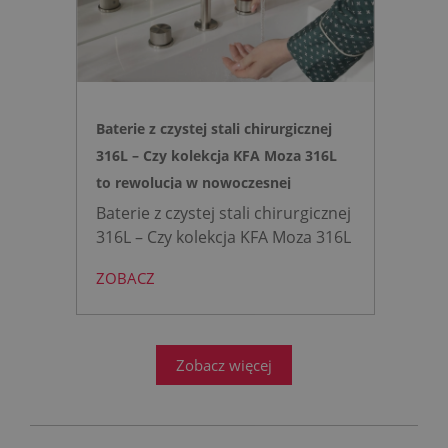
remontów bez kucia ścian.
Baterie z czystej stali chirurgicznej
316L – Czy kolekcja KFA Moza 316L
to rewolucja w nowoczesnej
łazience?
Baterie z czystej stali chirurgicznej
316L – Czy kolekcja KFA Moza 316L
to rewolucja w nowoczesnej
ZOBACZ
łazience?
Współczesne
projektowanie łazienek stanęło
przed ogromnym wyzwaniem.
Zobacz więcej