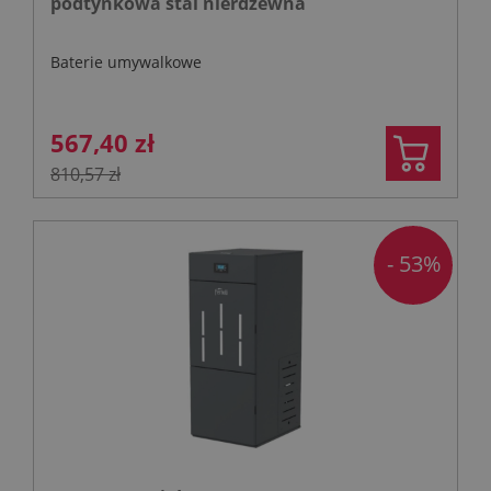
podtynkowa stal nierdzewna
Baterie umywalkowe
567,40 zł
810,57 zł
- 53%