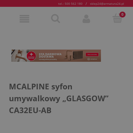
/
tel.: 500 562 180
sklep24@armatura24.pl
MCALPINE syfon
umywalkowy „GLASGOW”
CA32EU-AB