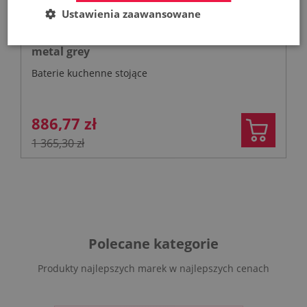
Ustawienia zaawansowane
KFA DUERO PURE STYLE pull-out bateria
kuchenna stojąca z filtrem HYDRO+ gun
metal grey
Baterie kuchenne stojące
886,77 zł
1 365,30 zł
Polecane kategorie
Produkty najlepszych marek w najlepszych cenach