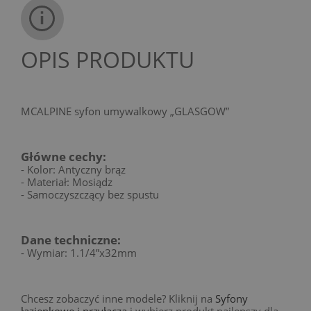
OPIS PRODUKTU
MCALPINE syfon umywalkowy „GLASGOW”
Główne cechy:
- Kolor: Antyczny brąz
- Materiał: Mosiądz
- Samoczyszczący bez spustu
Dane techniczne:
- Wymiar: 1.1/4”x32mm
Chcesz zobaczyć inne modele? Kliknij na
Syfony
łazienkowe i przyłącza
i wybierz produkt najlepszy dla