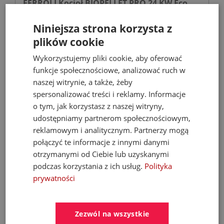
FERROLI Kocioł BIOPELLET PRO 24 KW Eco
Design
Niniejsza strona korzysta z
plików cookie
Kotły C.O. na pellet
Wykorzystujemy pliki cookie, aby oferować
funkcje społecznościowe, analizować ruch w
9 899,00 zł
naszej witrynie, a także, żeby
21 068,67 zł
spersonalizować treści i reklamy. Informacje
o tym, jak korzystasz z naszej witryny,
udostępniamy partnerom społecznościowym,
reklamowym i analitycznym. Partnerzy mogą
- 35%
połączyć te informacje z innymi danymi
otrzymanymi od Ciebie lub uzyskanymi
podczas korzystania z ich usług.
Polityka
prywatności
Zezwól na wszystkie