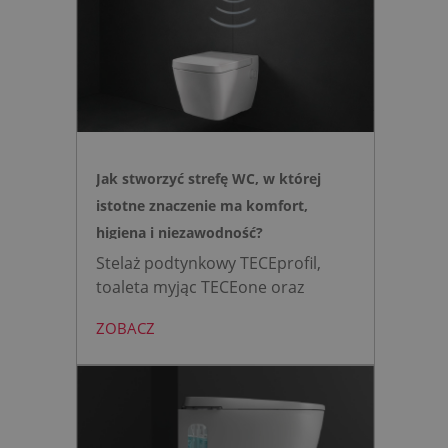
Jak stworzyć strefę WC, w której
istotne znaczenie ma komfort,
higiena i niezawodność?
Stelaż podtynkowy TECEprofil,
toaleta myjąc TECEone oraz
bezdotykowy przycisk TECElux
ZOBACZ
mini to zestaw, który warto
wybrać, gdy zależy nam na
nowoczesnej, higienicznej i
bezpiecznej strefie WC. Zamiast
skomplikowanej i podatnej na