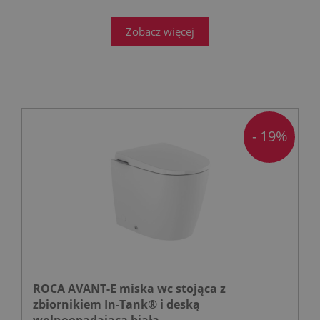
Zobacz więcej
- 19%
ROCA AVANT-E miska wc stojąca z
zbiornikiem In-Tank® i deską
wolnoopadającą biała