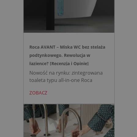
usterki elektroniki, zyskujesz
intuicyjną toaletę myjącą
działającą w oparciu o ciśnienie
wody oraz elegancki, szklany
przycisk uruchamiany gestem.
Roca AVANT – Miska WC bez stelaża
podtynkowego. Rewolucja w
łazience? [Recenzja i Opinie]
Nowość na rynku: zintegrowana
toaleta typu all-in-one Roca
AVANT eliminuje potrzebę
ZOBACZ
montażu stelaża podtynkowego.
Zyskujesz do 20 cm przestrzeni w
łazience i o 15% cichsze
spłukiwanie dzięki technologii
opartej na efekcie Venturiego.
Idealne rozwiązanie do szybkich