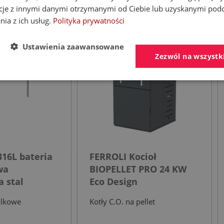
cje z innymi danymi otrzymanymi od Ciebie lub uzyskanymi pod
nia z ich usług.
Polityka prywatności
- 30%
- 53%
Ustawienia zaawansowane
Zezwól na wszystk
16L bateria
FERROLI Kocioł
wa
BIOPELLET PRO 24 KW
 stal
Eco Design
a
alkowe
Kotły C.O. na pellet