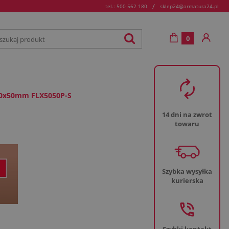
/
tel.: 500 562 180
sklep24@armatura24.pl
0
50x50mm FLX5050P-S
14 dni na zwrot
towaru
Szybka wysyłka
kurierska