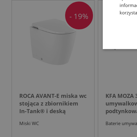
informa
korzysta
- 19%
ROCA AVANT-E miska wc
KFA MOZA 3
stojąca z zbiornikiem
umywalko
In-Tank® i deską
podtynkowa
wolnoopadającą biała
nierdzewn
Miski WC
Baterie umyw