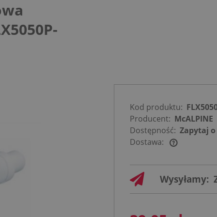
owa
X5050P-
Kod produktu:
FLX5050
Producent:
McALPINE
Dostępność:
Zapytaj o
Dostawa:
Cena nie
zawiera
Wysyłamy:
ewentualnych
kosztów
płatności