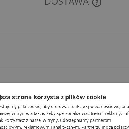
DOSTAWA
CENA NIE ZAWIE
KOSZTÓW PŁATNO
Najlepsze promocje
jsza strona korzysta z plików cookie
awdź produkty w najlepszych cenach
stujemy pliki cookie, aby oferować funkcje społecznościowe, an
aszej witrynie, a także, żeby spersonalizować treści i reklamy. In
jak korzystasz z naszej witryny, udostępniamy partnerom
nościowym, reklamowym i analitycznym. Partnerzy mogą połączy