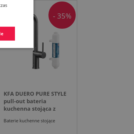
czas
- 35%
ie
KFA DUERO PURE STYLE
pull-out bateria
kuchenna stojąca z
filtrem HYDRO+ gun
Baterie kuchenne stojące
metal grey