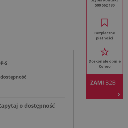
Szybki kontakt
500 562 180
Bezpieczne
płatności
Doskonałe opinie
P-S
Ceneo
.
 dostępność
B2B
ZAMI
Zapytaj o dostępność