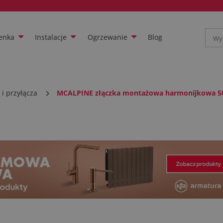
enka
Instalacje
Ogrzewanie
Blog
i przyłącza
MCALPINE złączka montażowa harmonijkowa 