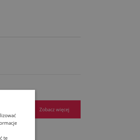
RA EWENTUALNYCH
ŚCI
Zobacz więcej
alizować
formacje
ć te