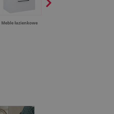
Meble łazienkowe
Rekuperacja
Kotł