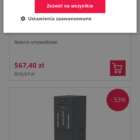
Zezwól na wszystkie
KFA MOZA 316L bateria umywalkowa
Ustawienia zaawansowane
podtynkowa stal nierdzewna
Baterie umywalkowe
567,40 zł
810,57 zł
- 53%