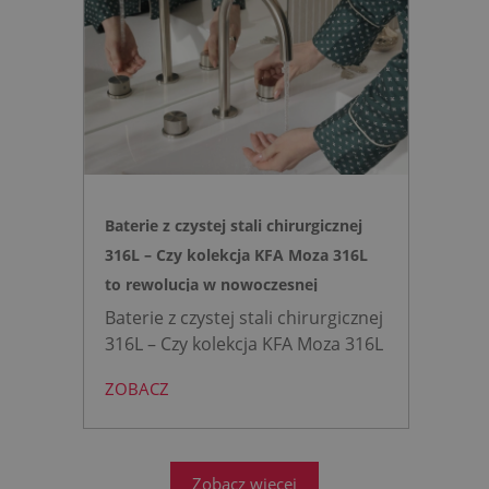
spłukiwanie dzięki technologii
opartej na efekcie Venturiego.
Idealne rozwiązanie do szybkich
remontów bez kucia ścian.
Baterie z czystej stali chirurgicznej
316L – Czy kolekcja KFA Moza 316L
to rewolucja w nowoczesnej
łazience?
Baterie z czystej stali chirurgicznej
316L – Czy kolekcja KFA Moza 316L
to rewolucja w nowoczesnej
ZOBACZ
łazience?
Współczesne
projektowanie łazienek stanęło
przed ogromnym wyzwaniem.
Zobacz więcej