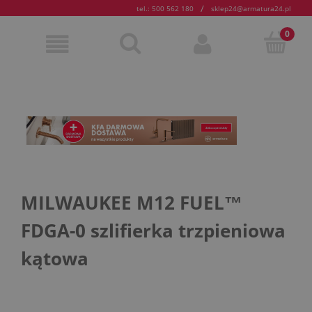
/
tel.: 500 562 180
sklep24@armatura24.pl
MILWAUKEE M12 FUEL™
FDGA-0 szlifierka trzpieniowa
kątowa