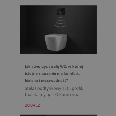
Jak stworzyć strefę WC, w której
istotne znaczenie ma komfort,
higiena i niezawodność?
Stelaż podtynkowy TECEprofil,
toaleta myjąc TECEone oraz
bezdotykowy przycisk TECElux
ZOBACZ
mini to zestaw, który warto
wybrać, gdy zależy nam na