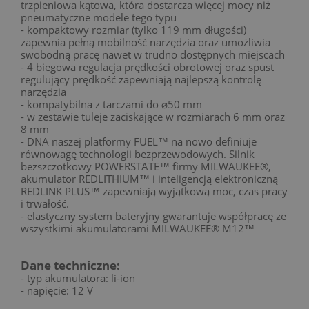
trzpieniowa kątowa, która dostarcza więcej mocy niż
pneumatyczne modele tego typu
- kompaktowy rozmiar (tylko 119 mm długości)
zapewnia pełną mobilność narzędzia oraz umożliwia
swobodną pracę nawet w trudno dostępnych miejscach
- 4 biegowa regulacja prędkości obrotowej oraz spust
regulujący prędkość zapewniają najlepszą kontrolę
narzędzia
- kompatybilna z tarczami do ⌀50 mm
- w zestawie tuleje zaciskające w rozmiarach 6 mm oraz
8 mm
- DNA naszej platformy FUEL™ na nowo definiuje
równowagę technologii bezprzewodowych. Silnik
bezszczotkowy POWERSTATE™ firmy MILWAUKEE®,
akumulator REDLITHIUM™ i inteligencją elektroniczną
REDLINK PLUS™ zapewniają wyjątkową moc, czas pracy
i trwałość.
- elastyczny system bateryjny gwarantuje współpracę ze
wszystkimi akumulatorami MILWAUKEE® M12™
Dane techniczne:
- typ akumulatora: li-ion
- napięcie: 12 V