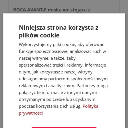
ROCA AVANT-E miska wc stojąca z
zbiornikiem In-Tank® i deską
wolnoopadającą biała
Niniejsza strona korzysta z
Miski WC
plików cookie
Wykorzystujemy pliki cookie, aby oferować
3 299,97 zł
funkcje społecznościowe, analizować ruch w
naszej witrynie, a także, żeby
4 059,00 zł
spersonalizować treści i reklamy. Informacje
o tym, jak korzystasz z naszej witryny,
udostępniamy partnerom społecznościowym,
- 30%
reklamowym i analitycznym. Partnerzy mogą
połączyć te informacje z innymi danymi
otrzymanymi od Ciebie lub uzyskanymi
podczas korzystania z ich usług.
Polityka
prywatności