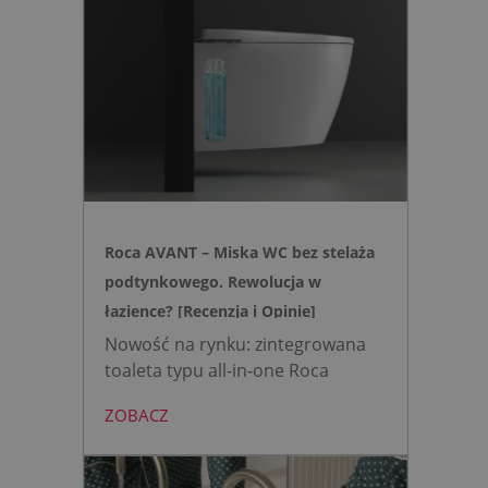
nowoczesnej, higienicznej i
bezpiecznej strefie WC. Zamiast
skomplikowanej i podatnej na
usterki elektroniki, zyskujesz
intuicyjną toaletę myjącą
działającą w oparciu o ciśnienie
wody oraz elegancki, szklany
przycisk uruchamiany gestem.
Roca AVANT – Miska WC bez stelaża
podtynkowego. Rewolucja w
łazience? [Recenzja i Opinie]
Nowość na rynku: zintegrowana
toaleta typu all-in-one Roca
AVANT eliminuje potrzebę
ZOBACZ
montażu stelaża podtynkowego.
Zyskujesz do 20 cm przestrzeni w
łazience i o 15% cichsze