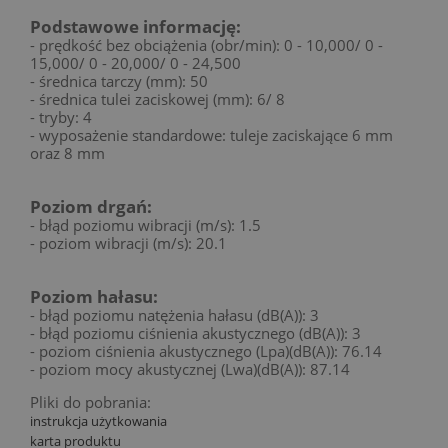
Podstawowe informację:
- prędkość bez obciążenia (obr/min): 0 - 10,000/ 0 -
15,000/ 0 - 20,000/ 0 - 24,500
- średnica tarczy (mm): 50
- średnica tulei zaciskowej (mm): 6/ 8
- tryby: 4
- wyposażenie standardowe: tuleje zaciskające 6 mm
oraz 8 mm
Poziom drgań:
- błąd poziomu wibracji (m/s
): 1.5
- poziom wibracji (m/s
): 20.1
Poziom hałasu:
- błąd poziomu natężenia hałasu (dB(A)): 3
- błąd poziomu ciśnienia akustycznego (dB(A)): 3
- poziom ciśnienia akustycznego (Lpa)(dB(A)): 76.14
- poziom mocy akustycznej (Lwa)(dB(A)): 87.14
Pliki do pobrania:
instrukcja użytkowania
karta produktu