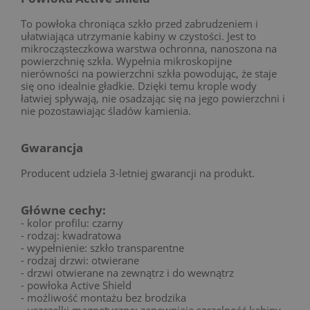
To powłoka chroniąca szkło przed zabrudzeniem i
ułatwiająca utrzymanie kabiny w czystości. Jest to
mikrocząsteczkowa warstwa ochronna, nanoszona na
powierzchnię szkła. Wypełnia mikroskopijne
nierówności na powierzchni szkła powodując, że staje
się ono idealnie gładkie. Dzięki temu krople wody
łatwiej spływają, nie osadzając się na jego powierzchni i
nie pozostawiając śladów kamienia.
Gwarancja
Producent udziela 3-letniej gwarancji na produkt.
Główne cechy:
- kolor profilu: czarny
- rodzaj: kwadratowa
- wypełnienie: szkło transparentne
- rodzaj drzwi: otwierane
- drzwi otwierane na zewnątrz i do wewnątrz
- powłoka Active Shield
- możliwość montażu bez brodzika
- uszczelki magnetyczne: zapewniają szczelność kabiny