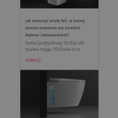
Jak stworzyć strefę WC, w której
istotne znaczenie ma komfort,
higiena i niezawodność?
Stelaż podtynkowy TECEprofil,
toaleta myjąc TECEone oraz
bezdotykowy przycisk TECElux
ZOBACZ
mini to zestaw, który warto
wybrać, gdy zależy nam na
nowoczesnej, higienicznej i
bezpiecznej strefie WC. Zamiast
skomplikowanej i podatnej na
usterki elektroniki, zyskujesz
intuicyjną toaletę myjącą
działającą w oparciu o ciśnienie
wody oraz elegancki, szklany