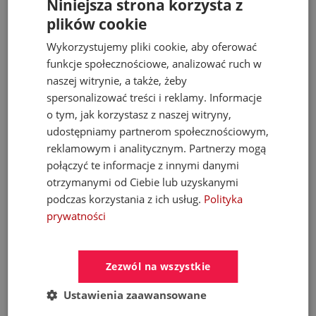
3 299,97 zł
Niniejsza strona korzysta z
plików cookie
4 059,00 zł
Wykorzystujemy pliki cookie, aby oferować
funkcje społecznościowe, analizować ruch w
- 30%
naszej witrynie, a także, żeby
spersonalizować treści i reklamy. Informacje
o tym, jak korzystasz z naszej witryny,
udostępniamy partnerom społecznościowym,
reklamowym i analitycznym. Partnerzy mogą
połączyć te informacje z innymi danymi
otrzymanymi od Ciebie lub uzyskanymi
podczas korzystania z ich usług.
Polityka
prywatności
KFA MOZA 316L bateria umywalkowa
podtynkowa stal nierdzewna
Zezwól na wszystkie
Baterie umywalkowe
Ustawienia zaawansowane