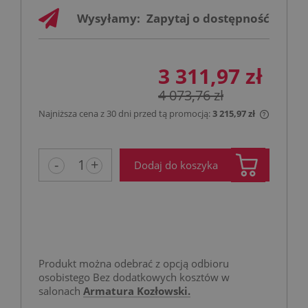
Wysyłamy:
Zapytaj o dostępność
3 311,97 zł
4 073,76 zł
Najniższa cena z 30 dni przed tą promocją:
3 215,97 zł
Jeżeli p
niż 30 d
cena od
-
+
Dodaj do koszyka
pojawił 
Produkt można odebrać z opcją odbioru
osobistego Bez dodatkowych kosztów w
salonach
Armatura Kozłowski.