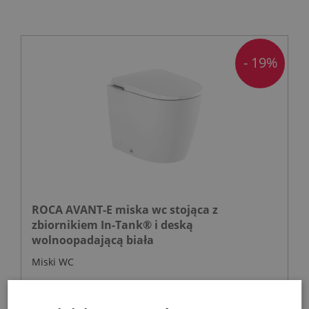
- 19%
ROCA AVANT-E miska wc stojąca z
zbiornikiem In-Tank® i deską
wolnoopadającą biała
Miski WC