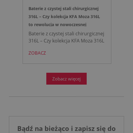
Baterie z czystej stali chirurgicznej
316L – Czy kolekcja KFA Moza 316L
to rewolucja w nowoczesnej
łazience?
Baterie z czystej stali chirurgicznej
316L – Czy kolekcja KFA Moza 316L
to rewolucja w nowoczesnej
ZOBACZ
łazience?
Współczesne
projektowanie łazienek stanęło
przed ogromnym wyzwaniem.
Zobacz więcej
Bądź na bieżąco i zapisz się do