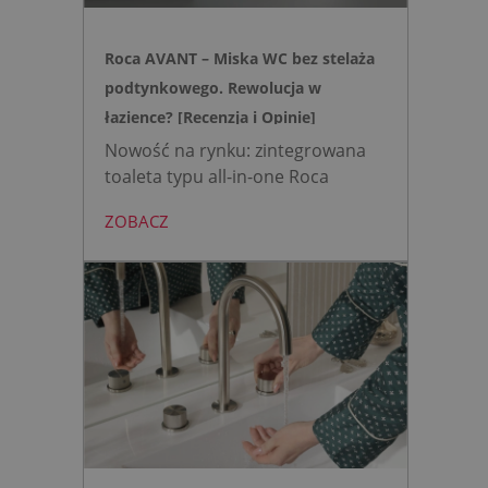
przycisk uruchamiany gestem.
Roca AVANT – Miska WC bez stelaża
podtynkowego. Rewolucja w
łazience? [Recenzja i Opinie]
Nowość na rynku: zintegrowana
toaleta typu all-in-one Roca
AVANT eliminuje potrzebę
ZOBACZ
montażu stelaża podtynkowego.
Zyskujesz do 20 cm przestrzeni w
łazience i o 15% cichsze
spłukiwanie dzięki technologii
opartej na efekcie Venturiego.
Idealne rozwiązanie do szybkich
remontów bez kucia ścian.