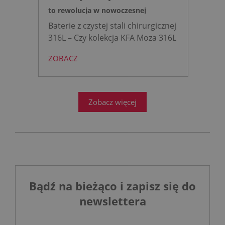
to rewolucja w nowoczesnej
łazience?
Baterie z czystej stali chirurgicznej
316L – Czy kolekcja KFA Moza 316L
to rewolucja w nowoczesnej
ZOBACZ
łazience?
Współczesne
projektowanie łazienek stanęło
przed ogromnym wyzwaniem.
Zobacz więcej
Bądź na bieżąco i zapisz się do
newslettera