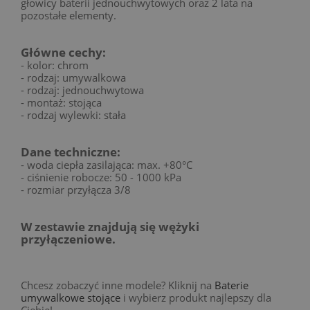
głowicy baterii jednouchwytowych oraz 2 lata na
pozostałe elementy.
Główne cechy:
- kolor: chrom
- rodzaj: umywalkowa
- rodzaj: jednouchwytowa
- montaż: stojąca
- rodzaj wylewki: stała
Dane techniczne:
- woda ciepła zasilająca: max. +80°C
- ciśnienie robocze: 50 - 1000 kPa
- rozmiar przyłącza 3/8
W zestawie znajdują się wężyki
przyłączeniowe.
Chcesz zobaczyć inne modele? Kliknij na
Baterie
umywalkowe stojące
i wybierz produkt najlepszy dla
Ciebie!