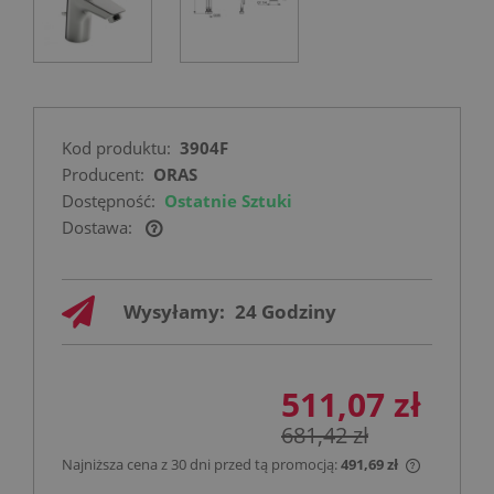
Kod produktu:
3904F
Producent:
ORAS
Dostępność:
Ostatnie Sztuki
Dostawa:
Cena nie zawiera ewentualnych kosztów
płatności
Wysyłamy:
24 Godziny
511,07 zł
681,42 zł
Najniższa cena z 30 dni przed tą promocją:
491,69 zł
Jeżeli pro