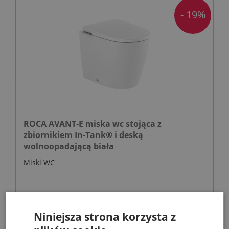
- 19%
ROCA AVANT-E miska wc stojąca z
zbiornikiem In-Tank® i deską
wolnoopadającą biała
Miski WC
3 299,97 zł
4 059,00 zł
Niniejsza strona korzysta z