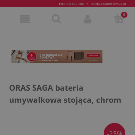
/
tel.: 500 562 180
sklep24@armatura24.pl
ORAS SAGA bateria
umywalkowa stojąca, chrom
-25%