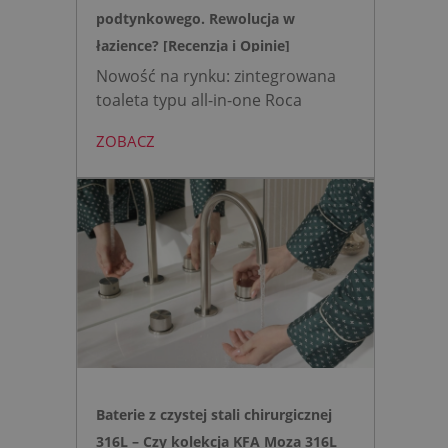
podtynkowego. Rewolucja w
łazience? [Recenzja i Opinie]
Nowość na rynku: zintegrowana
toaleta typu all-in-one Roca
AVANT eliminuje potrzebę
ZOBACZ
montażu stelaża podtynkowego.
Zyskujesz do 20 cm przestrzeni w
łazience i o 15% cichsze
spłukiwanie dzięki technologii
opartej na efekcie Venturiego.
Idealne rozwiązanie do szybkich
remontów bez kucia ścian.
Baterie z czystej stali chirurgicznej
316L – Czy kolekcja KFA Moza 316L