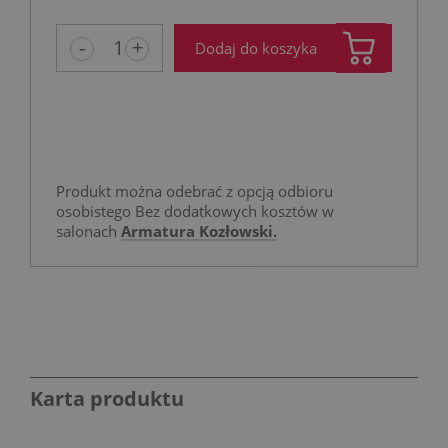
niż 30 dni
cena od m
-
+
Dodaj do koszyka
pojawił si
Produkt można odebrać z opcją odbioru
osobistego Bez dodatkowych kosztów w
salonach
Armatura Kozłowski.
Karta produktu