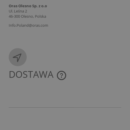
Oras Olesno Sp. z o.o
Ul. Leśna 2
46-300 Olesno, Polska
Info.Poland@oras.com
DOSTAWA
CENA NIE ZAWIERA EWENTUALNYCH KOSZTÓW
PŁATNOŚCI