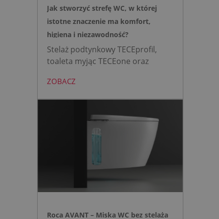
Jak stworzyć strefę WC, w której
istotne znaczenie ma komfort,
higiena i niezawodność?
Stelaż podtynkowy TECEprofil,
toaleta myjąc TECEone oraz
bezdotykowy przycisk TECElux
ZOBACZ
mini to zestaw, który warto
wybrać, gdy zależy nam na
nowoczesnej, higienicznej i
bezpiecznej strefie WC. Zamiast
skomplikowanej i podatnej na
usterki elektroniki, zyskujesz
intuicyjną toaletę myjącą
działającą w oparciu o ciśnienie
wody oraz elegancki, szklany
przycisk uruchamiany gestem.
Roca AVANT – Miska WC bez stelaża