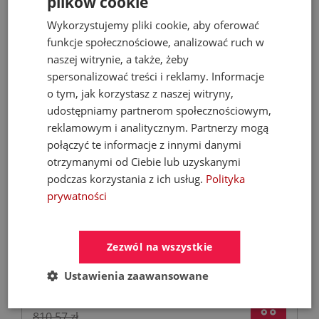
plików cookie
Wykorzystujemy pliki cookie, aby oferować
- 30%
funkcje społecznościowe, analizować ruch w
naszej witrynie, a także, żeby
spersonalizować treści i reklamy. Informacje
o tym, jak korzystasz z naszej witryny,
udostępniamy partnerom społecznościowym,
reklamowym i analitycznym. Partnerzy mogą
połączyć te informacje z innymi danymi
otrzymanymi od Ciebie lub uzyskanymi
podczas korzystania z ich usług.
Polityka
KFA MOZA 316L bateria umywalkowa
prywatności
podtynkowa stal nierdzewna
Baterie umywalkowe
Zezwól na wszystkie
Ustawienia zaawansowane
567,40 zł
810,57 zł