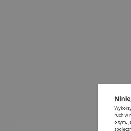
Ninie
Wykorzy
ruch w n
o tym, 
społecz