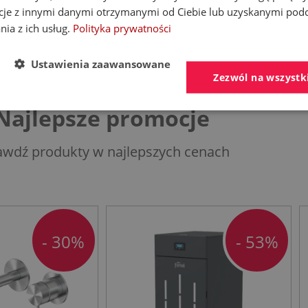
cje z innymi danymi otrzymanymi od Ciebie lub uzyskanymi pod
nia z ich usług.
Polityka prywatności
Ustawienia zaawansowane
Zezwól na wszystk
Najlepsze promocje
awdź produkty w najlepszych cenach
- 30%
- 53%