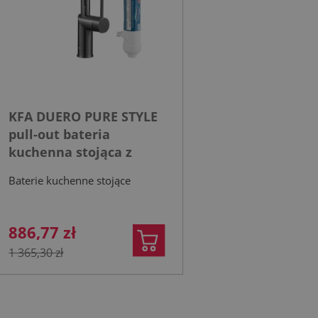
KFA DUERO PURE STYLE
pull-out bateria
kuchenna stojąca z
filtrem HYDRO+ gun
Baterie kuchenne stojące
metal grey
886,77 zł
1 365,30 zł