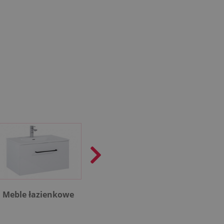
Meble łazienkowe
Rekuperacja
Kotł