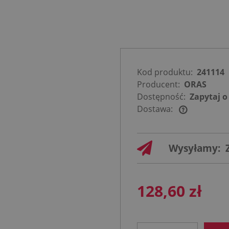
Kod produktu:
241114
Producent:
ORAS
Dostępność:
Zapytaj o
Dostawa:
Cena nie
zawiera
Wysyłamy:
ewentualnych
kosztów
płatności
128,60 zł