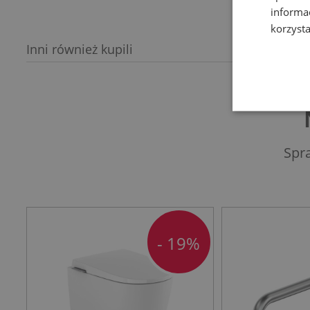
informa
korzysta
Inni również kupili
Spr
- 19%