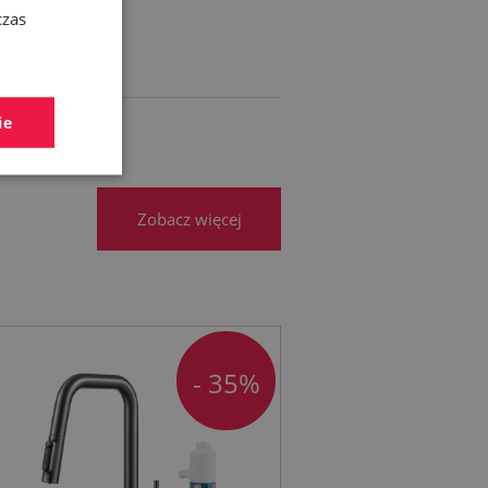
czas
ie
Zobacz więcej
- 35%