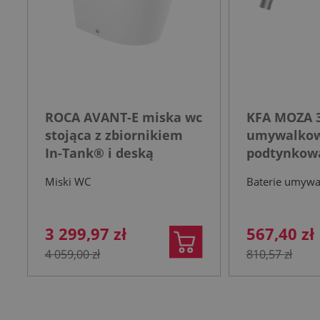
ROCA AVANT-E miska wc
KFA MOZA 3
stojąca z zbiornikiem
umywalko
In-Tank® i deską
podtynkowa
wolnoopadającą biała
nierdzewn
Miski WC
Baterie umyw
3 299,97 zł
567,40 zł
4 059,00 zł
810,57 zł