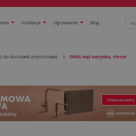
enka
Instalacje
Ogrzewanie
Blog
ż do słuchawki prysznicowej
ORAS wąż natrysku, chrom