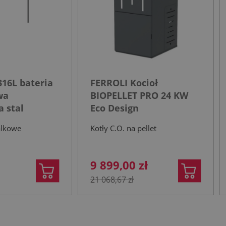
16L bateria
FERROLI Kocioł
wa
BIOPELLET PRO 24 KW
 stal
Eco Design
a
alkowe
Kotły C.O. na pellet
9 899,00 zł
21 068,67 zł