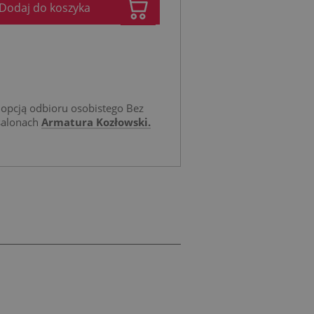
Dodaj do koszyka
opcją odbioru osobistego Bez
salonach
Armatura Kozłowski.