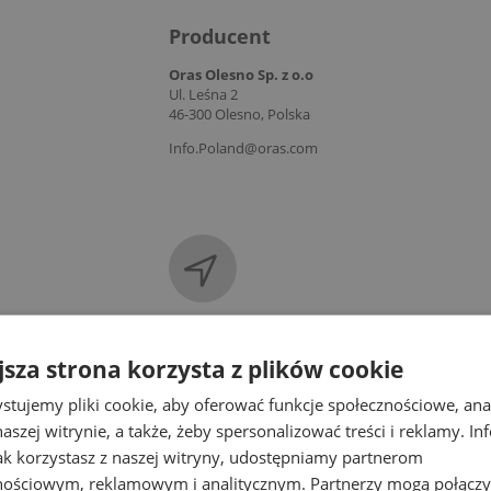
Producent
Oras Olesno Sp. z o.o
Ul. Leśna 2
46-300 Olesno, Polska
Info.Poland@oras.com
DOSTAWA
jsza strona korzysta z plików cookie
CENA NIE ZAWIE
stujemy pliki cookie, aby oferować funkcje społecznościowe, an
KOSZTÓW PŁATNO
aszej witrynie, a także, żeby spersonalizować treści i reklamy. In
jak korzystasz z naszej witryny, udostępniamy partnerom
nościowym, reklamowym i analitycznym. Partnerzy mogą połączy