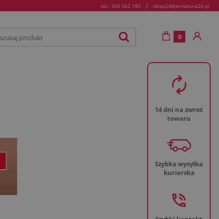
/
tel.: 500 562 180
sklep24@armatura24.pl
0
14 dni na zwrot
towaru
Szybka wysyłka
kurierska