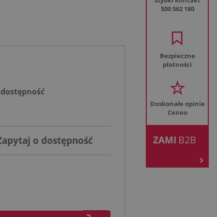
Szybki kontakt
500 562 180
Bezpieczne
płatności
 dostępność
Doskonałe opinie
Ceneo
.
B2B
ZAMI
Zapytaj o dostępność