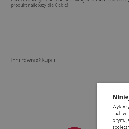
produkt najlepszy dla Ciebie!
Inni również kupili
Ninie
Spr
Wykorzy
ruch w n
o tym, 
społecz