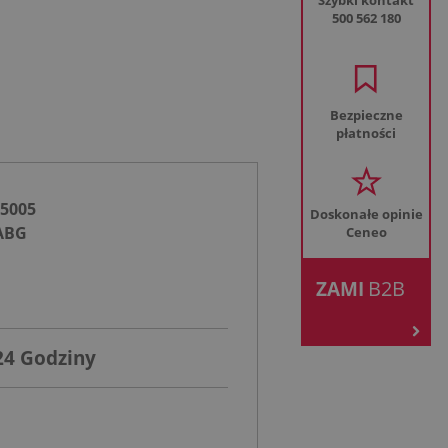
Szybki kontakt
500 562 180
Bezpieczne
płatności
15005
Doskonałe opinie
ABG
Ceneo
.
B2B
ZAMI
24 Godziny