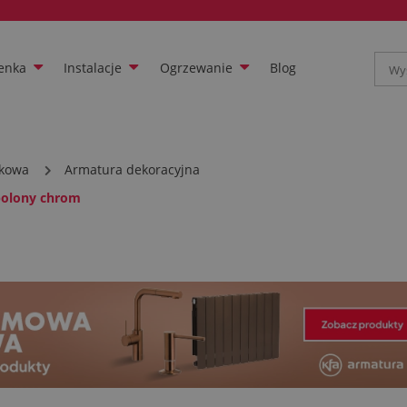
enka
Instalacje
Ogrzewanie
Blog
ikowa
Armatura dekoracyjna
polony chrom