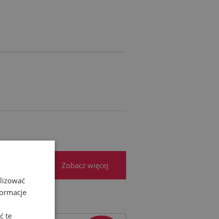
RA EWENTUALNYCH
ŚCI
Zobacz więcej
alizować
formacje
ć te