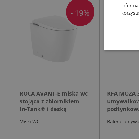
informa
- 19%
korzysta
ROCA AVANT-E miska wc
KFA MOZA 3
stojąca z zbiornikiem
umywalko
In-Tank® i deską
podtynkowa
wolnoopadającą biała
nierdzewn
Miski WC
Baterie umyw