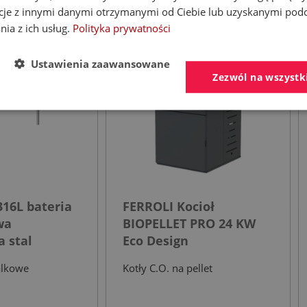
cje z innymi danymi otrzymanymi od Ciebie lub uzyskanymi pod
- 30%
- 53%
nia z ich usług.
Polityka prywatności
Ustawienia zaawansowane
Zezwól na wszystk
16L bateria
FERROLI Kocioł
wa
BIOPELLET PRO 24 KW
 stal
Eco Design
a
alkowe
Kotły C.O. na pellet