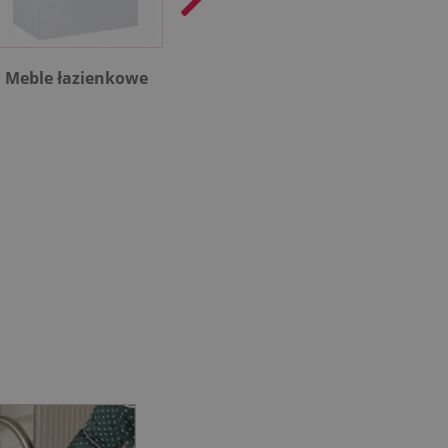
Meble łazienkowe
Rekuperacja
Kotł