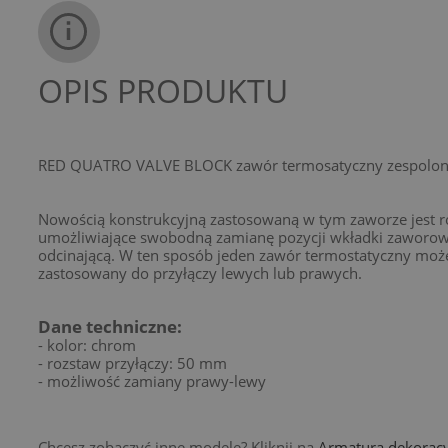
OPIS PRODUKTU
RED QUATRO VALVE BLOCK zawór termosatyczny zespolo
Nowością konstrukcyjną zastosowaną w tym zaworze jest r
umożliwiające swobodną zamianę pozycji wkładki zaworow
odcinającą. W ten sposób jeden zawór termostatyczny moż
zastosowany do przyłączy lewych lub prawych.
Dane techniczne:
- kolor: chrom
- rozstaw przyłączy: 50 mm
- możliwość zamiany prawy-lewy
Chcesz zobaczyć inne modele? Kliknij na
Armatura dekorac