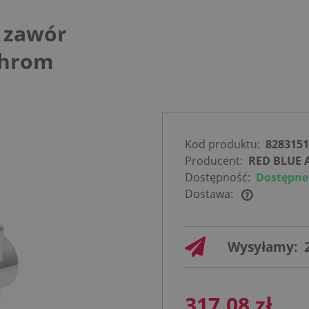
 zawór
chrom
Kod produktu:
828315
Producent:
RED BLUE 
Dostępność:
Dostępne
Dostawa:
Cena nie
zawiera
Wysyłamy:
ewentualnych
kosztów
płatności
317,08 zł