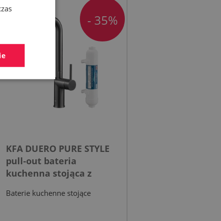
czas
- 35%
ie
KFA DUERO PURE STYLE
pull-out bateria
kuchenna stojąca z
filtrem HYDRO+ gun
Baterie kuchenne stojące
metal grey