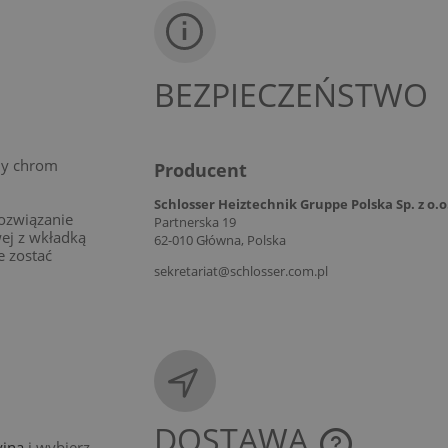
BEZPIECZEŃSTWO
ny chrom
Producent
Schlosser Heiztechnik Gruppe Polska Sp. z o.o.
ozwiązanie
Partnerska 19
ej z wkładką
62-010 Główna, Polska
e zostać
sekretariat@schlosser.com.pl
DOSTAWA
yjna
i wybierz