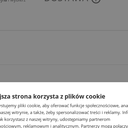
CENA NIE ZAWIE
KOSZTÓW PŁATNO
Najlepsze promocje
jsza strona korzysta z plików cookie
awdź produkty w najlepszych cenach
stujemy pliki cookie, aby oferować funkcje społecznościowe, an
aszej witrynie, a także, żeby spersonalizować treści i reklamy. In
jak korzystasz z naszej witryny, udostępniamy partnerom
nościowym, reklamowym i analitycznym. Partnerzy mogą połączy