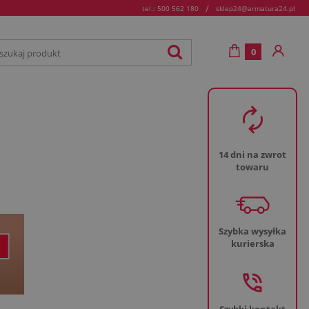
/
tel.: 500 562 180
sklep24@armatura24.pl
0
14 dni na zwrot
towaru
Szybka wysyłka
kurierska