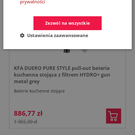
prywatności
- 35%
Zezwól na wszystkie
Ustawienia zaawansowane
KFA DUERO PURE STYLE pull-out bateria
kuchenna stojąca z filtrem HYDRO+ gun
metal grey
Baterie kuchenne stojące
886,77 zł
1 365,30 zł