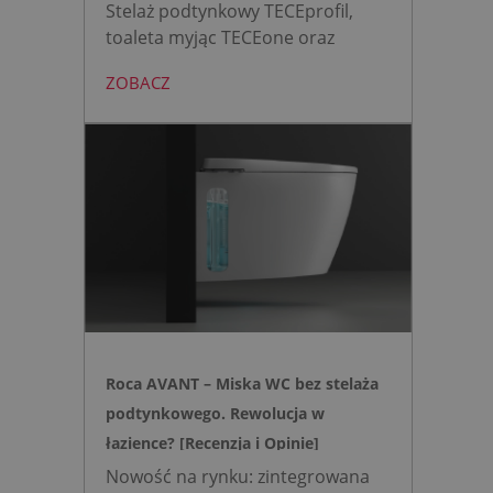
Stelaż podtynkowy TECEprofil,
toaleta myjąc TECEone oraz
bezdotykowy przycisk TECElux
ZOBACZ
mini to zestaw, który warto
wybrać, gdy zależy nam na
nowoczesnej, higienicznej i
bezpiecznej strefie WC. Zamiast
skomplikowanej i podatnej na
usterki elektroniki, zyskujesz
intuicyjną toaletę myjącą
działającą w oparciu o ciśnienie
wody oraz elegancki, szklany
przycisk uruchamiany gestem.
Roca AVANT – Miska WC bez stelaża
podtynkowego. Rewolucja w
łazience? [Recenzja i Opinie]
Nowość na rynku: zintegrowana