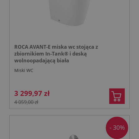
ROCA AVANT-E miska wc stojąca z
zbiornikiem In-Tank® i deską
wolnoopadającą biała
Miski WC
3 299,97 zł
4 059,00 zł
- 30%