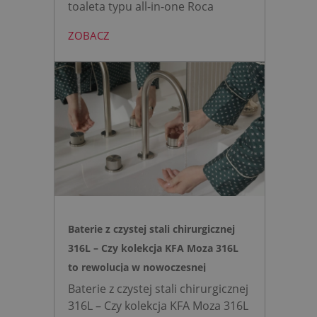
toaleta typu all-in-one Roca
AVANT eliminuje potrzebę
ZOBACZ
montażu stelaża podtynkowego.
Zyskujesz do 20 cm przestrzeni w
łazience i o 15% cichsze
spłukiwanie dzięki technologii
opartej na efekcie Venturiego.
Idealne rozwiązanie do szybkich
remontów bez kucia ścian.
Baterie z czystej stali chirurgicznej
316L – Czy kolekcja KFA Moza 316L
to rewolucja w nowoczesnej
łazience?
Baterie z czystej stali chirurgicznej
316L – Czy kolekcja KFA Moza 316L