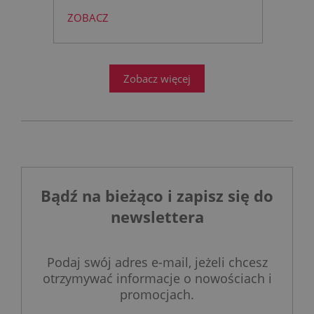
to rewolucja w nowoczesnej
ZOBACZ
łazience?
Współczesne
projektowanie łazienek stanęło
przed ogromnym wyzwaniem.
Zobacz więcej
Bądź na bieżąco i zapisz się do
newslettera
Podaj swój adres e-mail, jeżeli chcesz
otrzymywać informacje o nowościach i
promocjach.