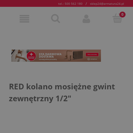
/
tel.: 500 562 180
sklep24@armatura24.pl
RED kolano mosiężne gwint
zewnętrzny 1/2"