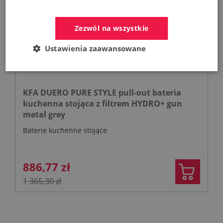
Zezwól na wszystkie
Ustawienia zaawansowane
KFA DUERO PURE STYLE pull-out bateria
kuchenna stojąca z filtrem HYDRO+ gun
metal grey
Baterie kuchenne stojące
886,77 zł
1 365,30 zł