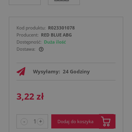
Kod produktu:
R023301078
Producent:
RED BLUE ABG
Dostępność:
Duża ilość
Dostawa:
Cena nie zawiera ewentualnych kosztów
płatności
Wysyłamy:
24 Godziny
3,22 zł
-
+
Dodaj do koszyka