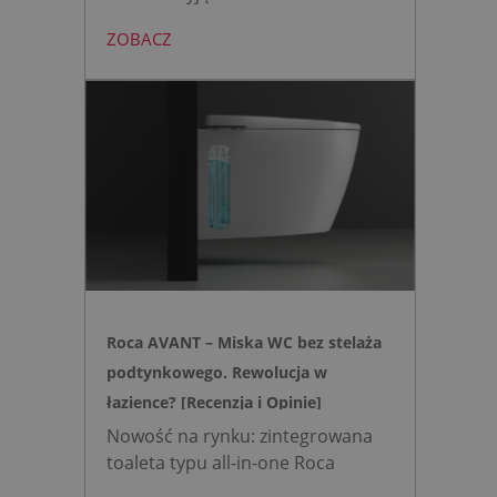
bezdotykowy przycisk TECElux
ZOBACZ
mini to zestaw, który warto
wybrać, gdy zależy nam na
nowoczesnej, higienicznej i
bezpiecznej strefie WC. Zamiast
skomplikowanej i podatnej na
usterki elektroniki, zyskujesz
intuicyjną toaletę myjącą
działającą w oparciu o ciśnienie
wody oraz elegancki, szklany
przycisk uruchamiany gestem.
Roca AVANT – Miska WC bez stelaża
podtynkowego. Rewolucja w
łazience? [Recenzja i Opinie]
Nowość na rynku: zintegrowana
toaleta typu all-in-one Roca
AVANT eliminuje potrzebę