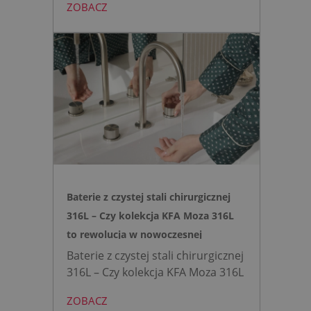
ZOBACZ
montażu stelaża podtynkowego.
Zyskujesz do 20 cm przestrzeni w
łazience i o 15% cichsze
spłukiwanie dzięki technologii
opartej na efekcie Venturiego.
Idealne rozwiązanie do szybkich
remontów bez kucia ścian.
Baterie z czystej stali chirurgicznej
316L – Czy kolekcja KFA Moza 316L
to rewolucja w nowoczesnej
łazience?
Baterie z czystej stali chirurgicznej
316L – Czy kolekcja KFA Moza 316L
to rewolucja w nowoczesnej
ZOBACZ
łazience?
Współczesne