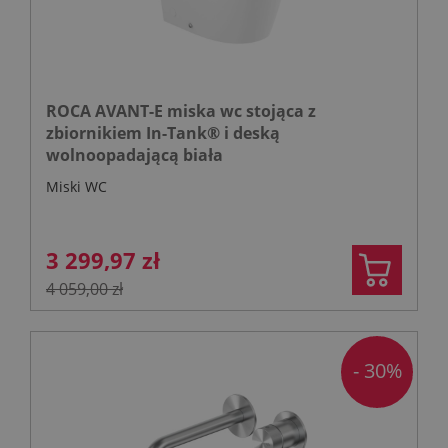
ROCA AVANT-E miska wc stojąca z
zbiornikiem In-Tank® i deską
wolnoopadającą biała
Miski WC
3 299,97 zł
4 059,00 zł
- 30%