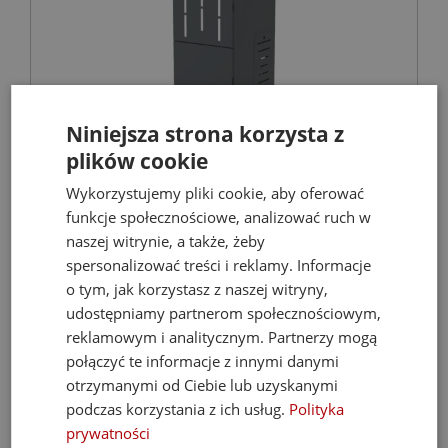
Niniejsza strona korzysta z
plików cookie
FERROLI Kocioł BIOPELLET PRO 24 KW Eco
Design
Wykorzystujemy pliki cookie, aby oferować
funkcje społecznościowe, analizować ruch w
Kotły C.O. na pellet
naszej witrynie, a także, żeby
spersonalizować treści i reklamy. Informacje
o tym, jak korzystasz z naszej witryny,
9 899,00 zł
udostępniamy partnerom społecznościowym,
reklamowym i analitycznym. Partnerzy mogą
21 068,67 zł
połączyć te informacje z innymi danymi
otrzymanymi od Ciebie lub uzyskanymi
podczas korzystania z ich usług.
Polityka
- 35%
prywatności