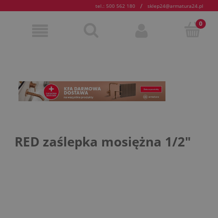
/
tel.: 500 562 180
sklep24@armatura24.pl
RED zaślepka mosiężna 1/2"