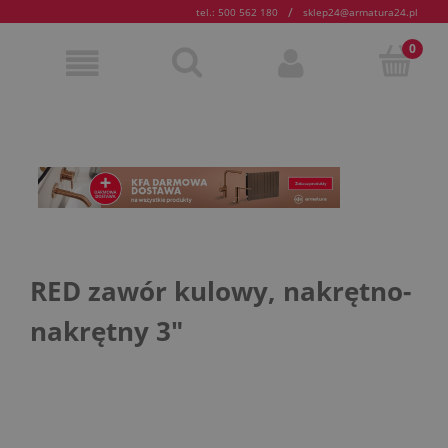
/
tel.: 500 562 180
sklep24@armatura24.pl
RED zawór kulowy, nakrętno-
nakrętny 3"