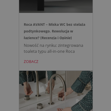
wody oraz elegancki, szklany
przycisk uruchamiany gestem.
Roca AVANT – Miska WC bez stelaża
podtynkowego. Rewolucja w
łazience? [Recenzja i Opinie]
Nowość na rynku: zintegrowana
toaleta typu all-in-one Roca
AVANT eliminuje potrzebę
ZOBACZ
montażu stelaża podtynkowego.
Zyskujesz do 20 cm przestrzeni w
łazience i o 15% cichsze
spłukiwanie dzięki technologii
opartej na efekcie Venturiego.
Idealne rozwiązanie do szybkich
remontów bez kucia ścian.