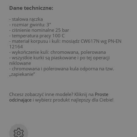
Dane techniczne:
- stalowa rączka
- rozmiar gwintu: 3"
- ciśnienie nominalne 25 bar
- temperatura pracy 100 C
- materiał korpusu i kuli: mosiądz CW617N wg PN-EN
12164
- wykończenie kuli: chromowana, polerowana
- wszystkie kurki są piaskowane i po tej operacji
niklowane
- chromowana i polerowana kula odporna na tzw.
„zapiekanie”
Chcesz zobaczyć inne modele? Kliknij na
Proste
odcinające
i wybierz produkt najlepszy dla Ciebie!