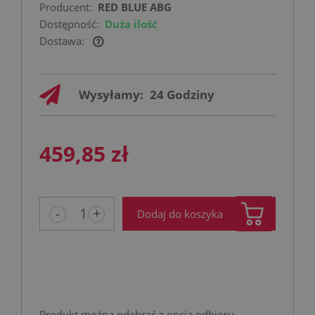
Producent:
RED BLUE ABG
Dostępność:
Duża ilość
Dostawa:
Cena nie zawiera ewentualnych kosztów
płatności
Wysyłamy:
24 Godziny
459,85 zł
-
+
Dodaj do koszyka
Produkt można odebrać z opcją odbioru