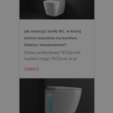
Jak stworzyć strefę WC, w której
istotne znaczenie ma komfort,
higiena i niezawodność?
Stelaż podtynkowy TECEprofil,
toaleta myjąc TECEone oraz
bezdotykowy przycisk TECElux
ZOBACZ
mini to zestaw, który warto
wybrać, gdy zależy nam na
nowoczesnej, higienicznej i
bezpiecznej strefie WC. Zamiast
skomplikowanej i podatnej na
usterki elektroniki, zyskujesz
intuicyjną toaletę myjącą
działającą w oparciu o ciśnienie