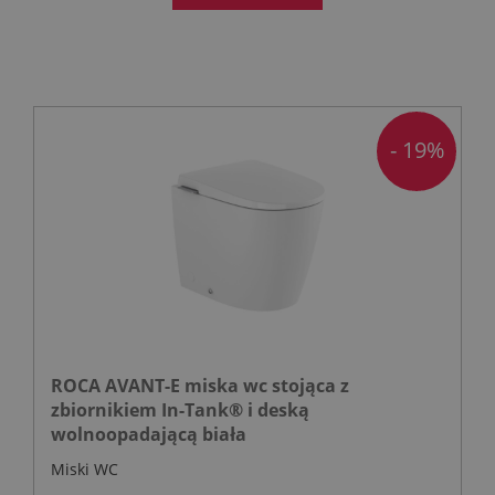
- 19%
ROCA AVANT-E miska wc stojąca z
zbiornikiem In-Tank® i deską
wolnoopadającą biała
Miski WC