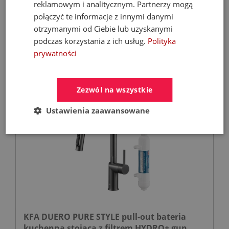
reklamowym i analitycznym. Partnerzy mogą
Kotły C.O. na pellet
połączyć te informacje z innymi danymi
otrzymanymi od Ciebie lub uzyskanymi
podczas korzystania z ich usług.
Polityka
9 899,00 zł
prywatności
21 068,67 zł
Zezwól na wszystkie
- 35%
Ustawienia zaawansowane
KFA DUERO PURE STYLE pull-out bateria
kuchenna stojąca z filtrem HYDRO+ gun