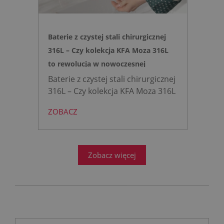
Baterie z czystej stali chirurgicznej
316L – Czy kolekcja KFA Moza 316L
to rewolucja w nowoczesnej
łazience?
Baterie z czystej stali chirurgicznej
316L – Czy kolekcja KFA Moza 316L
to rewolucja w nowoczesnej
ZOBACZ
łazience?
Współczesne
projektowanie łazienek stanęło
przed ogromnym wyzwaniem.
Zobacz więcej