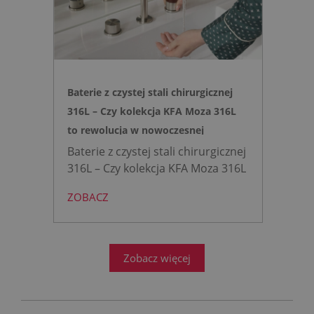
remontów bez kucia ścian.
Baterie z czystej stali chirurgicznej
316L – Czy kolekcja KFA Moza 316L
to rewolucja w nowoczesnej
łazience?
Baterie z czystej stali chirurgicznej
316L – Czy kolekcja KFA Moza 316L
to rewolucja w nowoczesnej
ZOBACZ
łazience?
Współczesne
projektowanie łazienek stanęło
przed ogromnym wyzwaniem.
Zobacz więcej