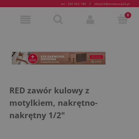
/
tel.: 500 562 180
sklep24@armatura24.pl
RED zawór kulowy z
motylkiem, nakrętno-
nakrętny 1/2"