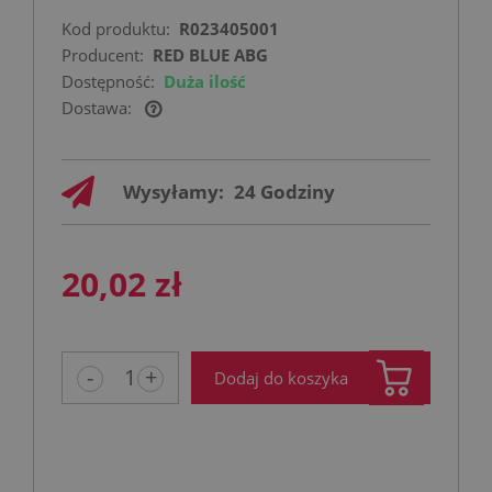
Kod produktu:
R023405001
Producent:
RED BLUE ABG
Dostępność:
Duża ilość
Dostawa:
Cena nie zawiera ewentualnych kosztów
płatności
Wysyłamy:
24 Godziny
20,02 zł
-
+
Dodaj do koszyka