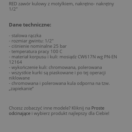
RED zawór kulowy z motylkiem, nakrętno- nakrętny
1/2"
Dane techniczne:
- stalowa rączka
- rozmiar gwintu: 1/2"
- ciśnienie nominalne 25 bar
- temperatura pracy 100 C
- materiał korpusu i kuli: mosiądz CW617N wg PN-EN
12164
- wykończenie kuli: chromowana, polerowana
- wszystkie kurki są piaskowane i po tej operacji
niklowane
- chromowana i polerowana kula odporna na tzw.
„zapiekanie”
Chcesz zobaczyć inne modele? Kliknij na
Proste
odcinające
i wybierz produkt najlepszy dla Ciebie!