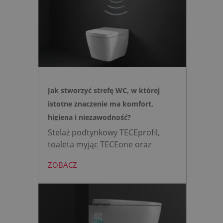
Jak stworzyć strefę WC, w której
istotne znaczenie ma komfort,
higiena i niezawodność?
Stelaż podtynkowy TECEprofil,
toaleta myjąc TECEone oraz
bezdotykowy przycisk TECElux
ZOBACZ
mini to zestaw, który warto
wybrać, gdy zależy nam na
nowoczesnej, higienicznej i
bezpiecznej strefie WC. Zamiast
skomplikowanej i podatnej na