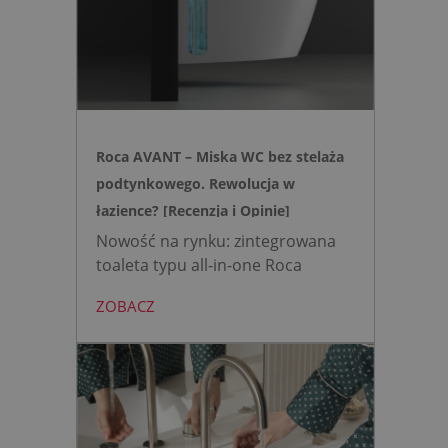
usterki elektroniki, zyskujesz
intuicyjną toaletę myjącą
działającą w oparciu o ciśnienie
wody oraz elegancki, szklany
przycisk uruchamiany gestem.
Roca AVANT – Miska WC bez stelaża
podtynkowego. Rewolucja w
łazience? [Recenzja i Opinie]
Nowość na rynku: zintegrowana
toaleta typu all-in-one Roca
AVANT eliminuje potrzebę
ZOBACZ
montażu stelaża podtynkowego.
Zyskujesz do 20 cm przestrzeni w
łazience i o 15% cichsze
spłukiwanie dzięki technologii
opartej na efekcie Venturiego.
Idealne rozwiązanie do szybkich