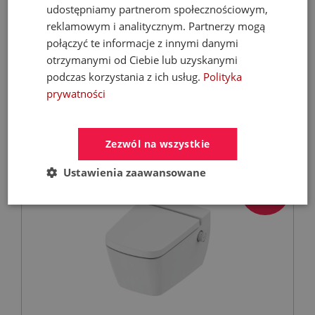
FERROLI Kocioł BIOPELLET PRO 24 KW Eco
udostępniamy partnerom społecznościowym,
Design
reklamowym i analitycznym. Partnerzy mogą
połączyć te informacje z innymi danymi
Kotły C.O. na pellet
otrzymanymi od Ciebie lub uzyskanymi
podczas korzystania z ich usług.
Polityka
prywatności
9 899,00 zł
21 068,67 zł
Zezwól na wszystkie
Ustawienia zaawansowane
- 28%