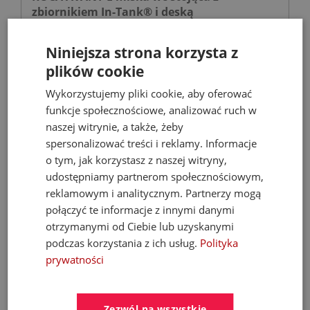
zbiornikiem In-Tank® i deską
wolnoopadającą biała
Miski WC
Niniejsza strona korzysta z
plików cookie
Wykorzystujemy pliki cookie, aby oferować
3 299,97 zł
funkcje społecznościowe, analizować ruch w
4 059,00 zł
naszej witrynie, a także, żeby
spersonalizować treści i reklamy. Informacje
o tym, jak korzystasz z naszej witryny,
- 30%
udostępniamy partnerom społecznościowym,
reklamowym i analitycznym. Partnerzy mogą
połączyć te informacje z innymi danymi
otrzymanymi od Ciebie lub uzyskanymi
podczas korzystania z ich usług.
Polityka
prywatności
Zezwól na wszystkie