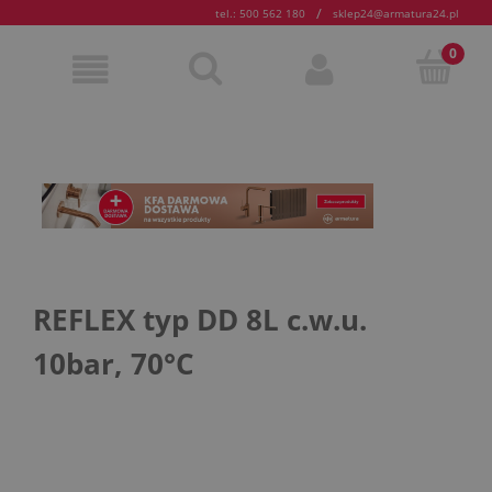
/
tel.: 500 562 180
sklep24@armatura24.pl
REFLEX typ DD 8L c.w.u.
10bar, 70°C