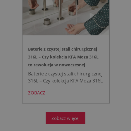
Idealne rozwiązanie do szybkich
remontów bez kucia ścian.
Baterie z czystej stali chirurgicznej
316L – Czy kolekcja KFA Moza 316L
to rewolucja w nowoczesnej
łazience?
Baterie z czystej stali chirurgicznej
316L – Czy kolekcja KFA Moza 316L
to rewolucja w nowoczesnej
ZOBACZ
łazience?
Współczesne
projektowanie łazienek stanęło
przed ogromnym wyzwaniem.
Zobacz więcej