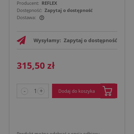
Producent:
REFLEX
Dostępność:
Zapytaj o dostępność
Dostawa:
Cena nie zawiera ewentualnych kosztów
płatności
Wysyłamy:
Zapytaj o dostępność
315,50 zł
-
+
Dodaj do koszyka
Produkt można odebrać z opcją odbioru