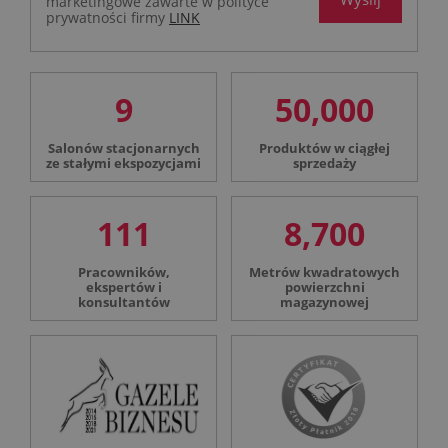
marketingowe zawarte w polityce
prywatności firmy
LINK
9
50,000
Salonów stacjonarnych
Produktów w ciągłej
ze stałymi ekspozycjami
sprzedaży
111
8,700
Pracowników,
Metrów kwadratowych
ekspertów i
powierzchni
konsultantów
magazynowej