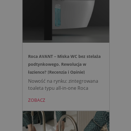
skomplikowanej i podatnej na
usterki elektroniki, zyskujesz
intuicyjną toaletę myjącą
działającą w oparciu o ciśnienie
wody oraz elegancki, szklany
przycisk uruchamiany gestem.
Roca AVANT – Miska WC bez stelaża
podtynkowego. Rewolucja w
łazience? [Recenzja i Opinie]
Nowość na rynku: zintegrowana
toaleta typu all-in-one Roca
AVANT eliminuje potrzebę
ZOBACZ
montażu stelaża podtynkowego.
Zyskujesz do 20 cm przestrzeni w
łazience i o 15% cichsze
spłukiwanie dzięki technologii
opartej na efekcie Venturiego.