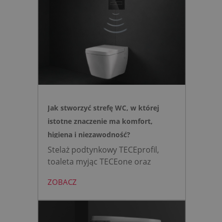
Jak stworzyć strefę WC, w której
istotne znaczenie ma komfort,
higiena i niezawodność?
Stelaż podtynkowy TECEprofil,
toaleta myjąc TECEone oraz
bezdotykowy przycisk TECElux
ZOBACZ
mini to zestaw, który warto
wybrać, gdy zależy nam na
nowoczesnej, higienicznej i
bezpiecznej strefie WC. Zamiast