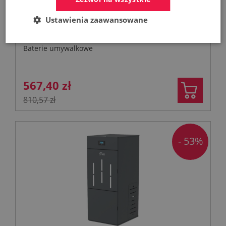
KFA MOZA 316L bateria umywalkowa
Ustawienia zaawansowane
podtynkowa stal nierdzewna
Baterie umywalkowe
567,40 zł
810,57 zł
- 53%