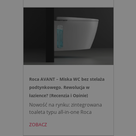
wybrać, gdy zależy nam na
nowoczesnej, higienicznej i
bezpiecznej strefie WC. Zamiast
skomplikowanej i podatnej na
usterki elektroniki, zyskujesz
intuicyjną toaletę myjącą
działającą w oparciu o ciśnienie
wody oraz elegancki, szklany
przycisk uruchamiany gestem.
Roca AVANT – Miska WC bez stelaża
podtynkowego. Rewolucja w
łazience? [Recenzja i Opinie]
Nowość na rynku: zintegrowana
toaleta typu all-in-one Roca
AVANT eliminuje potrzebę
ZOBACZ
montażu stelaża podtynkowego.
Zyskujesz do 20 cm przestrzeni w