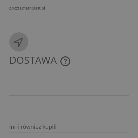
poczta@sanplast.pl
DOSTAWA
CENA NIE ZAWIERA EWENTUALNYCH KOSZTÓW
PŁATNOŚCI
Inni również kupili