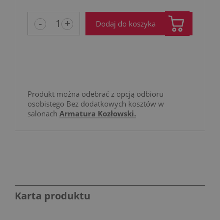
niż 30 d
cena od
-
+
Dodaj do koszyka
pojawił 
Produkt można odebrać z opcją odbioru
osobistego Bez dodatkowych kosztów w
salonach
Armatura Kozłowski.
Karta produktu