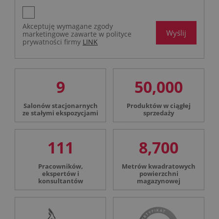
Akceptuję wymagane zgody
Wyślij
marketingowe zawarte w polityce
prywatności firmy
LINK
9
50,000
Salonów stacjonarnych
Produktów w ciągłej
ze stałymi ekspozycjami
sprzedaży
111
8,700
Pracowników,
Metrów kwadratowych
ekspertów i
powierzchni
konsultantów
magazynowej