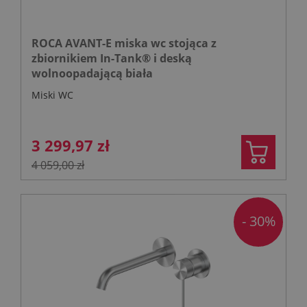
ROCA AVANT-E miska wc stojąca z
zbiornikiem In-Tank® i deską
wolnoopadającą biała
Miski WC
3 299,97 zł
4 059,00 zł
- 30%