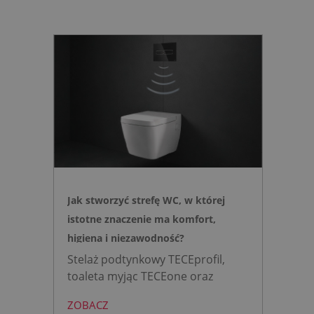
Jak stworzyć strefę WC, w której
istotne znaczenie ma komfort,
higiena i niezawodność?
Stelaż podtynkowy TECEprofil,
toaleta myjąc TECEone oraz
bezdotykowy przycisk TECElux
ZOBACZ
mini to zestaw, który warto