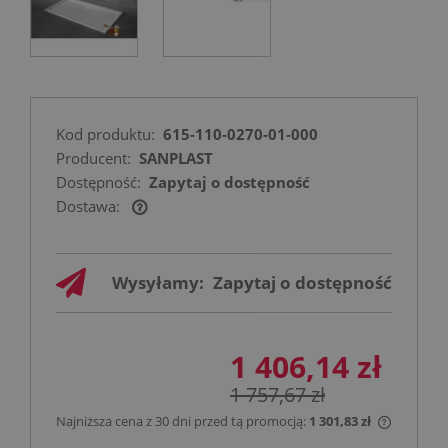
Kod produktu:
615-110-0270-01-000
Producent:
SANPLAST
Dostępność:
Zapytaj o dostępność
Dostawa:
Cena nie zawiera ewentualnych kosztów
płatności
Wysyłamy:
Zapytaj o dostępność
1 406,14 zł
1 757,67 zł
Najniższa cena z 30 dni przed tą promocją:
1 301,83 zł
Jeżeli p