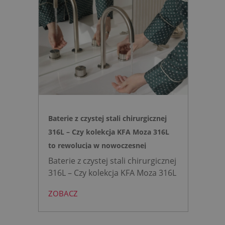
łazience i o 15% cichsze
spłukiwanie dzięki technologii
opartej na efekcie Venturiego.
Idealne rozwiązanie do szybkich
remontów bez kucia ścian.
Baterie z czystej stali chirurgicznej
316L – Czy kolekcja KFA Moza 316L
to rewolucja w nowoczesnej
łazience?
Baterie z czystej stali chirurgicznej
316L – Czy kolekcja KFA Moza 316L
to rewolucja w nowoczesnej
ZOBACZ
łazience?
Współczesne
projektowanie łazienek stanęło
przed ogromnym wyzwaniem.