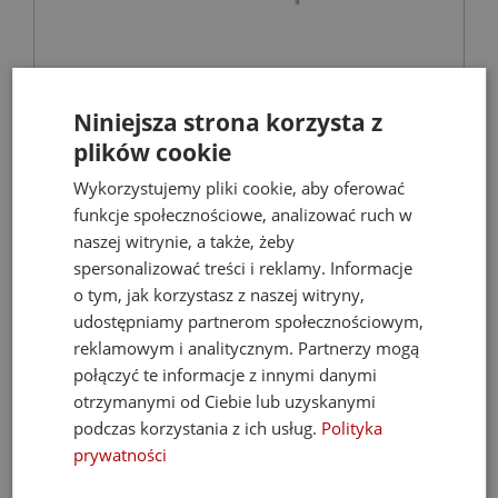
KFA MOZA 316L bateria umywalkowa
Niniejsza strona korzysta z
podtynkowa stal nierdzewna
plików cookie
Baterie umywalkowe
Wykorzystujemy pliki cookie, aby oferować
funkcje społecznościowe, analizować ruch w
naszej witrynie, a także, żeby
567,40 zł
spersonalizować treści i reklamy. Informacje
810,57 zł
o tym, jak korzystasz z naszej witryny,
udostępniamy partnerom społecznościowym,
reklamowym i analitycznym. Partnerzy mogą
połączyć te informacje z innymi danymi
- 53%
otrzymanymi od Ciebie lub uzyskanymi
podczas korzystania z ich usług.
Polityka
prywatności