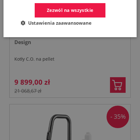
Zezwól na wszystkie
Ustawienia zaawansowane
FERROLI Kocioł BIOPELLET PRO 24 KW Eco
Design
Kotły C.O. na pellet
9 899,00 zł
21 068,67 zł
- 35%