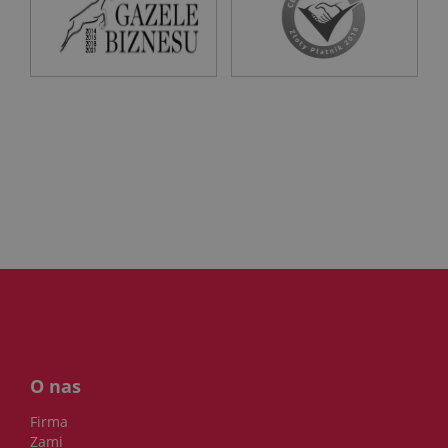
O nas
Firma
Zami