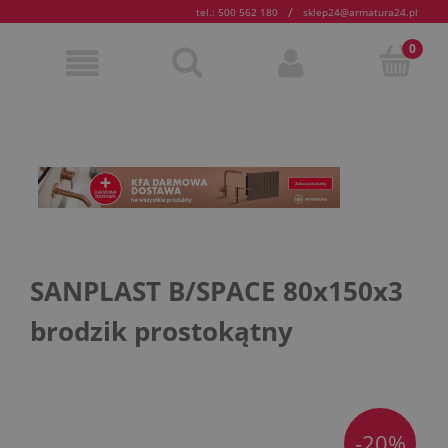
/
tel.: 500 562 180
sklep24@armatura24.pl
SANPLAST B/SPACE 80x150x3
brodzik prostokątny
-20%