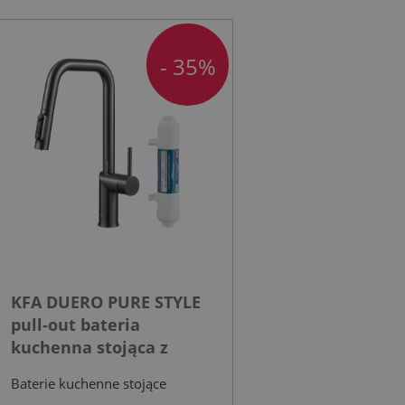
- 35%
KFA DUERO PURE STYLE
pull-out bateria
kuchenna stojąca z
filtrem HYDRO+ gun
Baterie kuchenne stojące
metal grey