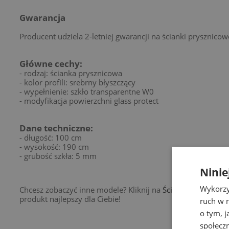
Gwarancja
Producent udziela 2-letniej gwarancji na ścianki prysznicow
Główne cechy:
- rodzaj: ścianka prysznicowa
- kolor profili: srebrny błyszczący
- wypełnienie: szkło transparentne W0
- modyfikacja powierzchni glass protect
Dane techniczne:
- długość: 100 cm
- wysokość: 190 cm
- grubość szkła: 5 mm
Ninie
Wykorzy
Chcesz zobaczyć inne modele? Kliknij na
Ścianki prysznico
produkt najlepszy dla Ciebie!
ruch w n
o tym, 
społecz