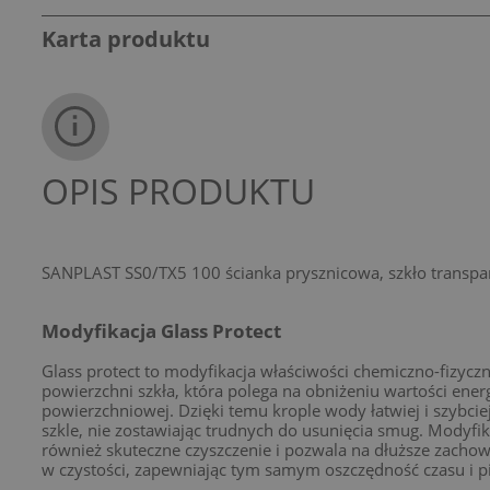
Karta produktu
OPIS PRODUKTU
SANPLAST SS0/TX5 100 ścianka prysznicowa, szkło transp
Modyfikacja Glass Protect
Glass protect to modyfikacja właściwości chemiczno-fizycz
powierzchni szkła, która polega na obniżeniu wartości energ
powierzchniowej. Dzięki temu krople wody łatwiej i szybcie
szkle, nie zostawiając trudnych do usunięcia smug. Modyfik
również skuteczne czyszczenie i pozwala na dłuższe zacho
w czystości, zapewniając tym samym oszczędność czasu i p