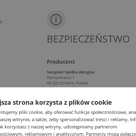
e.
BEZPIECZEŃSTWO
Producent
Sanplast Spółka Akcyjna
Wymysłowice 1
88-320 Strzelno, Polska
poczta@sanplast.pl
jsza strona korzysta z plików cookie
stujemy pliki cookie, aby oferować funkcje społecznościowe, an
we
i wybierz
aszej witrynie, a także, żeby spersonalizować treści i reklamy. In
jak korzystasz z naszej witryny, udostępniamy partnerom
nościowym, reklamowym i analitycznym. Partnerzy mogą połączy