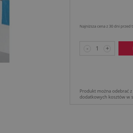
płatności
Najniższa cena z 30 dni przed
Jeżeli produkt 
niż 30 dni, wyśw
-
+
cena od momen
pojawił się w s
Produkt można odebrać z 
dodatkowych kosztów w 