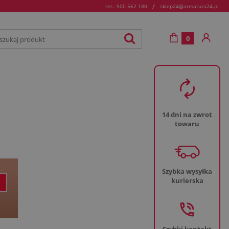
/
tel.: 500 562 180
sklep24@armatura24.pl
0
14 dni na zwrot
towaru
Szybka wysyłka
kurierska