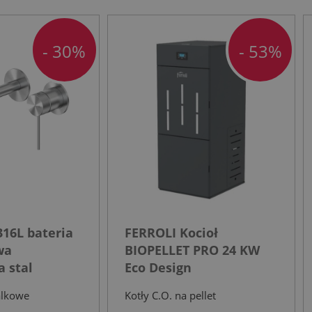
- 30%
- 53%
16L bateria
FERROLI Kocioł
wa
BIOPELLET PRO 24 KW
 stal
Eco Design
a
alkowe
Kotły C.O. na pellet