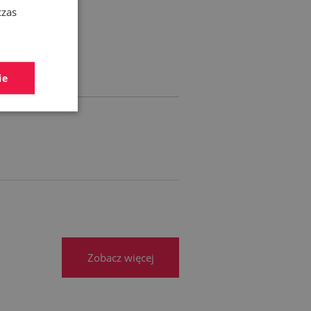
czas
RA EWENTUALNYCH
ŚCI
ie
Zobacz więcej