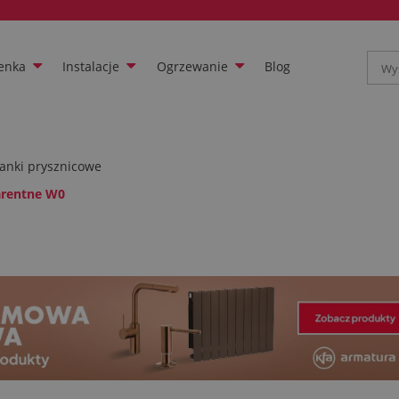
enka
Instalacje
Ogrzewanie
Blog
ianki prysznicowe
arentne W0