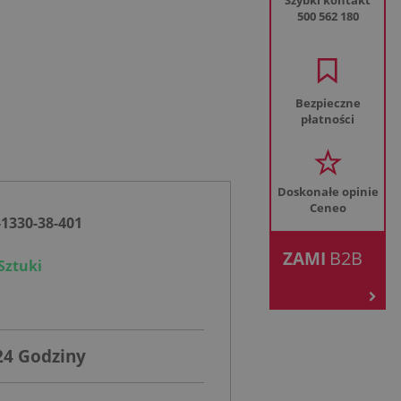
Szybki kontakt
500 562 180
Bezpieczne
płatności
Doskonałe opinie
Ceneo
-1330-38-401
.
B2B
ZAMI
Sztuki
24 Godziny