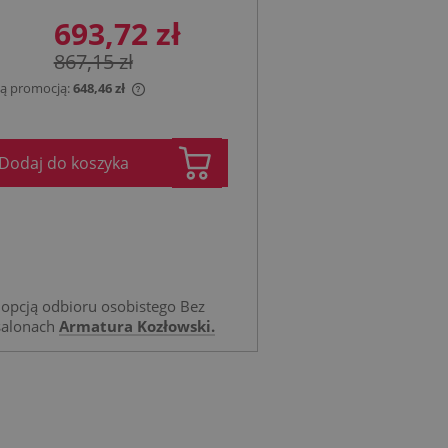
693,72 zł
867,15 zł
 tą promocją:
648,46 zł
jest sprzedawany krócej
ietlana jest najniższa
Dodaj do koszyka
tu, kiedy produkt
przedaży.
opcją odbioru osobistego Bez
salonach
Armatura Kozłowski.