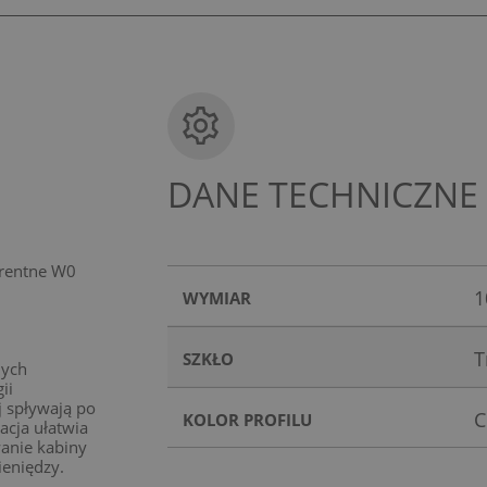
DANE TECHNICZNE
arentne W0
1
WYMIAR
T
SZKŁO
nych
ii
j spływają po
C
KOLOR PROFILU
acja ułatwia
wanie kabiny
ieniędzy.