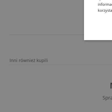
informa
korzysta
Inni również kupili
Spr