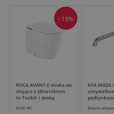
- 19%
ROCA AVANT-E miska wc
KFA MOZA 3
stojąca z zbiornikiem
umywalko
In-Tank® i deską
podtynkowa
wolnoopadającą biała
nierdzewn
Miski WC
Baterie umyw