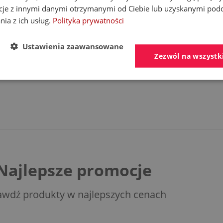
DOSTAWA
cje z innymi danymi otrzymanymi od Ciebie lub uzyskanymi pod
nia z ich usług.
Polityka prywatności
CENA NIE ZAWIE
Ustawienia zaawansowane
KOSZTÓW PŁATNO
Zezwól na wszystk
Najlepsze promocje
awdź produkty w najlepszych cenach