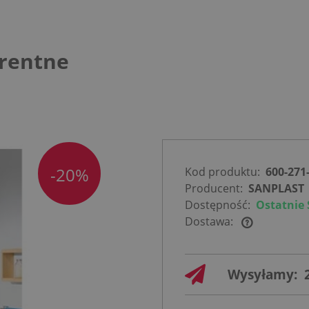
arentne
-20%
Kod produktu:
600-271
Producent:
SANPLAST
Dostępność:
Ostatnie 
Dostawa:
Cena nie
zawiera
Wysyłamy:
ewentualnych
kosztów