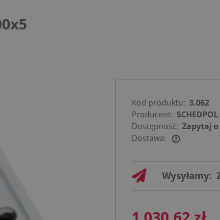
00x5
Kod produktu:
3.062
Producent:
SCHEDPOL
Dostępność:
Zapytaj o
Dostawa:
Cena nie
zawiera
Wysyłamy:
ewentualnych
kosztów
płatności
1 030,62 zł