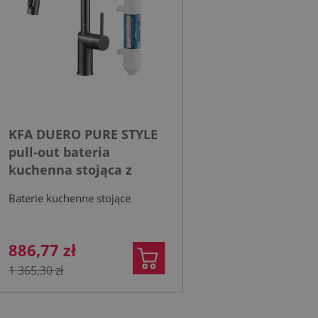
KFA DUERO PURE STYLE
pull-out bateria
kuchenna stojąca z
filtrem HYDRO+ gun
Baterie kuchenne stojące
metal grey
886,77 zł
1 365,30 zł