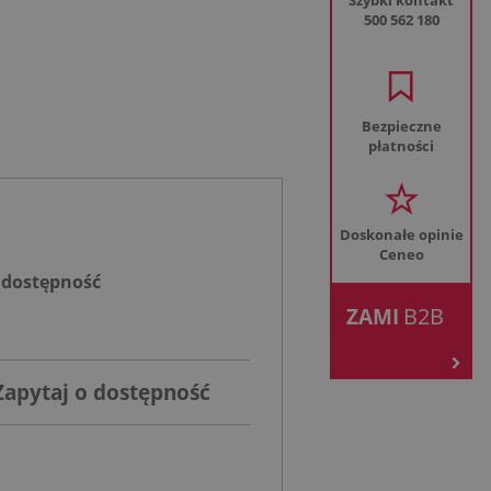
Szybki kontakt
500 562 180
Bezpieczne
płatności
Doskonałe opinie
Ceneo
 dostępność
.
B2B
ZAMI
Zapytaj o dostępność