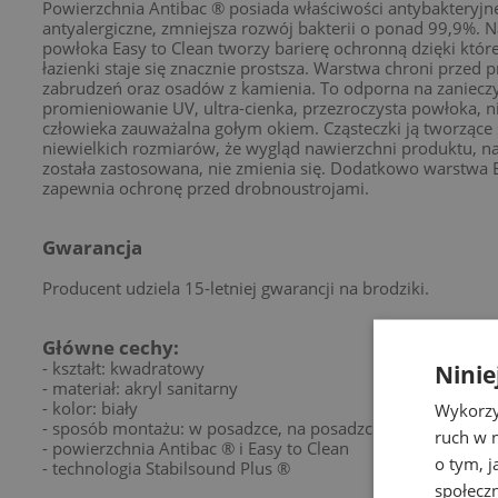
Powierzchnia Antibac ® posiada właściwości antybakteryjne
antyalergiczne, zmniejsza rozwój bakterii o ponad 99,9%. 
powłoka Easy to Clean tworzy barierę ochronną dzięki które
łazienki staje się znacznie prostsza. Warstwa chroni przed 
zabrudzeń oraz osadów z kamienia. To odporna na zanieczy
promieniowanie UV, ultra-cienka, przezroczysta powłoka, ni
człowieka zauważalna gołym okiem. Cząsteczki ją tworzące 
niewielkich rozmiarów, że wygląd nawierzchni produktu, n
została zastosowana, nie zmienia się. Dodatkowo warstwa E
zapewnia ochronę przed drobnoustrojami.
Gwarancja
Producent udziela 15-letniej gwarancji na brodziki.
Główne cechy:
- kształt: kwadratowy
Ninie
- materiał: akryl sanitarny
- kolor: biały
Wykorzy
- sposób montażu: w posadzce, na posadzce
ruch w n
- powierzchnia Antibac ® i Easy to Clean
o tym, 
- technologia Stabilsound Plus ®
społecz