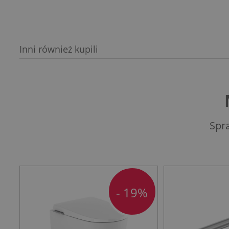
Inni również kupili
Spr
- 19%