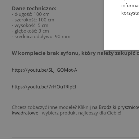
informa
Dane techniczne:
korzysta
- długość: 100 cm
- szerokość: 100 cm
- wysokość: 5 cm
- głębokość: 3 cm
- średnica odpływu: 90 mm
W komplecie brak syfonu, który należy zakupić o
https://youtu.be/SLJ_GQMot-A
https://youtu.be/7rHOuTRlpEI
Chcesz zobaczyć inne modele? Kliknij na
Brodziki prysznic
kwadratowe
i wybierz produkt najlepszy dla Ciebie!