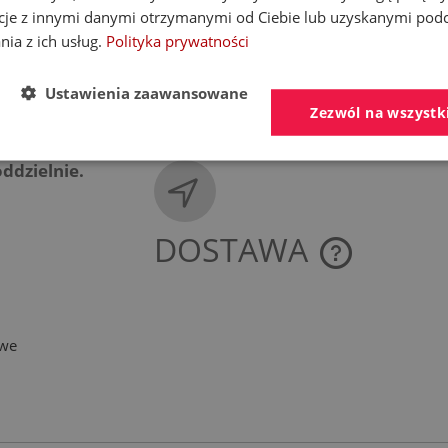
biuro@schedpol.pl
cje z innymi danymi otrzymanymi od Ciebie lub uzyskanymi pod
nia z ich usług.
Polityka prywatności
Ustawienia zaawansowane
Zezwól na wszystk
ddzielnie.
DOSTAWA
CENA NIE ZAWIE
KOSZTÓW PŁATNO
owe