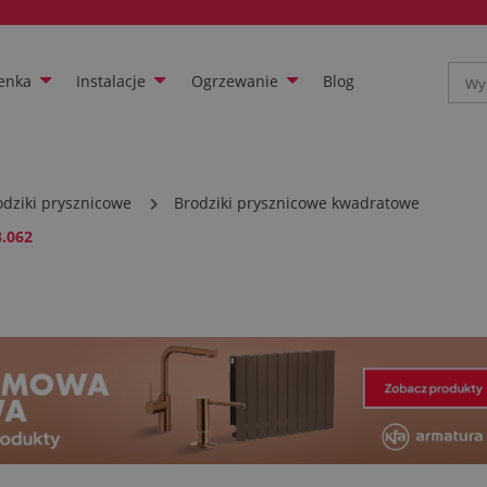
enka
Instalacje
Ogrzewanie
Blog
odziki prysznicowe
Brodziki prysznicowe kwadratowe
.062