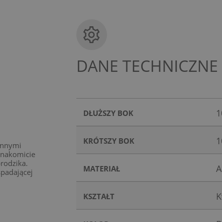
DANE TECHNICZNE
1
DŁUŻSZY BOK
1
KRÓTSZY BOK
innymi
znakomicie
rodzika.
A
MATERIAŁ
spadającej
K
KSZTAŁT