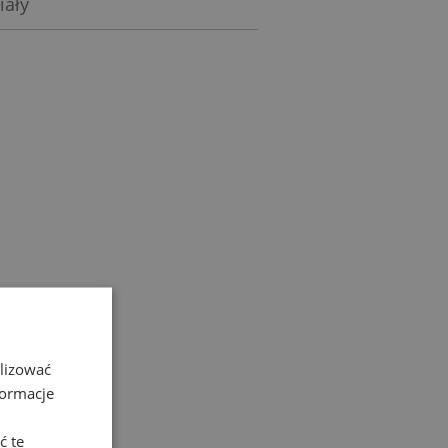
iały
alizować
EDZIALNOŚCIĄ
formacje
ć te