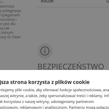
B
KOLOR
 i
Natomiast
j pielęgnacja
przyleganiem
szczenia i
e jest dla
są tak
a którym
asy to Clean
BEZPIECZEŃSTWO
jsza strona korzysta z plików cookie
Producent
stujemy pliki cookie, aby oferować funkcje społecznościowe, an
SCHEDPOL SPÓŁKA Z OGRANICZONĄ ODPOWI
aszej witrynie, a także, żeby spersonalizować treści i reklamy. In
Przemysłowa 2
jak korzystasz z naszej witryny, udostępniamy partnerom
64-400 Międzychód – Bielsko, Polska
nościowym, reklamowym i analitycznym. Partnerzy mogą połączy