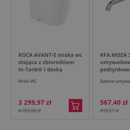
ROCA AVANT-E miska wc
KFA MOZA 3
stojąca z zbiornikiem
umywalko
In-Tank® i deską
podtynkowa
wolnoopadającą biała
nierdzewn
Miski WC
Baterie umyw
3 299,97 zł
567,40 zł
4 059,00 zł
810,57 zł