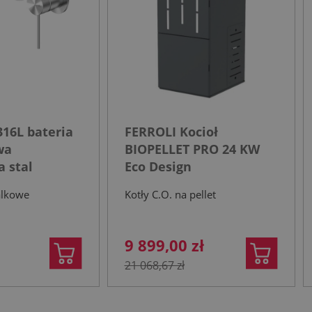
16L bateria
FERROLI Kocioł
wa
BIOPELLET PRO 24 KW
 stal
Eco Design
a
alkowe
Kotły C.O. na pellet
9 899,00 zł
21 068,67 zł