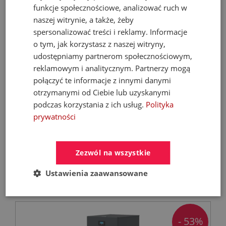
funkcje społecznościowe, analizować ruch w
naszej witrynie, a także, żeby
spersonalizować treści i reklamy. Informacje
o tym, jak korzystasz z naszej witryny,
udostępniamy partnerom społecznościowym,
reklamowym i analitycznym. Partnerzy mogą
połączyć te informacje z innymi danymi
KFA MOZA 316L bateria umywalkowa
otrzymanymi od Ciebie lub uzyskanymi
podtynkowa stal nierdzewna
podczas korzystania z ich usług.
Polityka
prywatności
Baterie umywalkowe
Zezwól na wszystkie
567,40 zł
Ustawienia zaawansowane
810,57 zł
- 53%