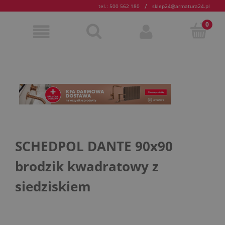
/
tel.: 500 562 180
sklep24@armatura24.pl
SCHEDPOL DANTE 90x90
brodzik kwadratowy z
siedziskiem