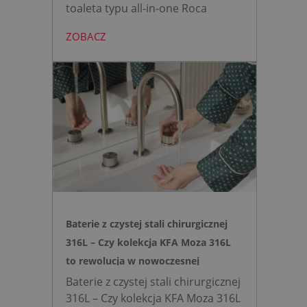
toaleta typu all-in-one Roca
AVANT eliminuje potrzebę
ZOBACZ
montażu stelaża podtynkowego.
Zyskujesz do 20 cm przestrzeni w
łazience i o 15% cichsze
spłukiwanie dzięki technologii
opartej na efekcie Venturiego.
Idealne rozwiązanie do szybkich
remontów bez kucia ścian.
Baterie z czystej stali chirurgicznej
316L – Czy kolekcja KFA Moza 316L
to rewolucja w nowoczesnej
łazience?
Baterie z czystej stali chirurgicznej
316L – Czy kolekcja KFA Moza 316L