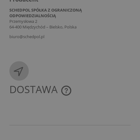
SCHEDPOL SPÓŁKA Z OGRANICZONĄ
ODPOWIEDZIALNOŚCIĄ
Przemysłowa 2
64-400 Międzychód – Bielsko, Polska
biuro@schedpol.pl
DOSTAWA
CENA NIE ZAWIERA EWENTUALNYCH KOSZTÓW
PŁATNOŚCI