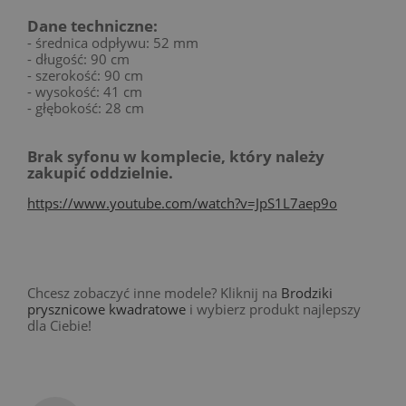
Dane techniczne:
- średnica odpływu: 52 mm
- długość: 90 cm
- szerokość: 90 cm
- wysokość: 41 cm
- głębokość: 28 cm
Brak syfonu w komplecie, który należy
zakupić oddzielnie.
https://www.youtube.com/watch?v=JpS1L7aep9o
Chcesz zobaczyć inne modele? Kliknij na
Brodziki
prysznicowe kwadratowe
i wybierz produkt najlepszy
dla Ciebie!