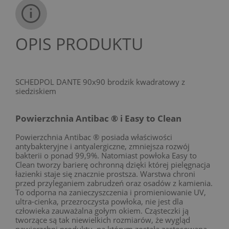
OPIS PRODUKTU
SCHEDPOL DANTE 90x90 brodzik kwadratowy z
siedziskiem
Powierzchnia Antibac ® i Easy to Clean
Powierzchnia Antibac ® posiada właściwości
antybakteryjne i antyalergiczne, zmniejsza rozwój
bakterii o ponad 99,9%. Natomiast powłoka Easy to
Clean tworzy barierę ochronną dzięki której pielęgnacja
łazienki staje się znacznie prostsza. Warstwa chroni
przed przyleganiem zabrudzeń oraz osadów z kamienia.
To odporna na zanieczyszczenia i promieniowanie UV,
ultra-cienka, przezroczysta powłoka, nie jest dla
człowieka zauważalna gołym okiem. Cząsteczki ją
tworzące są tak niewielkich rozmiarów, że wygląd
nawierzchni produktu, na którym została zastosowana,