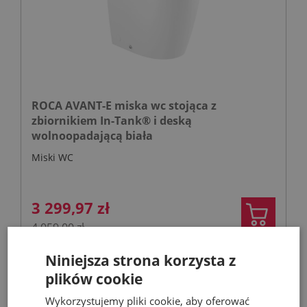
ROCA AVANT-E miska wc stojąca z
zbiornikiem In-Tank® i deską
wolnoopadającą biała
Miski WC
3 299,97 zł
4 059,00 zł
Niniejsza strona korzysta z
plików cookie
- 30%
Wykorzystujemy pliki cookie, aby oferować