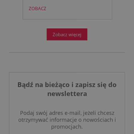
to rewolucja w nowoczesnej
ZOBACZ
łazience?
Współczesne
projektowanie łazienek stanęło
przed ogromnym wyzwaniem.
Zobacz więcej
Bądź na bieżąco i zapisz się do
newslettera
Podaj swój adres e-mail, jeżeli chcesz
otrzymywać informacje o nowościach i
promocjach.