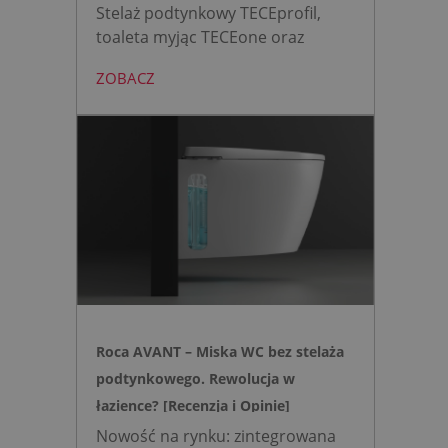
Stelaż podtynkowy TECEprofil,
toaleta myjąc TECEone oraz
bezdotykowy przycisk TECElux
ZOBACZ
mini to zestaw, który warto
wybrać, gdy zależy nam na
nowoczesnej, higienicznej i
bezpiecznej strefie WC. Zamiast
skomplikowanej i podatnej na
usterki elektroniki, zyskujesz
intuicyjną toaletę myjącą
działającą w oparciu o ciśnienie
wody oraz elegancki, szklany
przycisk uruchamiany gestem.
Roca AVANT – Miska WC bez stelaża
podtynkowego. Rewolucja w
łazience? [Recenzja i Opinie]
Nowość na rynku: zintegrowana