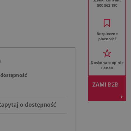
Szybki kontakt
500 562 180
Bezpieczne
płatności
B
Doskonałe opinie
Ceneo
 dostępność
.
B2B
ZAMI
Zapytaj o dostępność