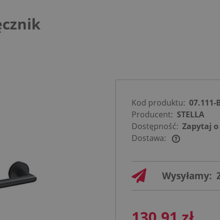
ęcznik
Kod produktu:
07.111-
Producent:
STELLA
Dostępność:
Zapytaj o
Dostawa:
Cena nie
zawiera
Wysyłamy:
ewentualnych
kosztów
płatności
130,91 zł