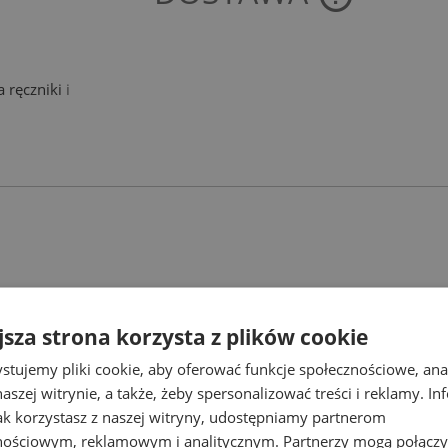
CENA NIE ZAWIE
KOSZTÓW PŁATNO
a ręczniki
i
jsza strona korzysta z plików cookie
stujemy pliki cookie, aby oferować funkcje społecznościowe, an
Najlepsze promocje
aszej witrynie, a także, żeby spersonalizować treści i reklamy. In
jak korzystasz z naszej witryny, udostępniamy partnerom
awdź produkty w najlepszych cenach
nościowym, reklamowym i analitycznym. Partnerzy mogą połączy