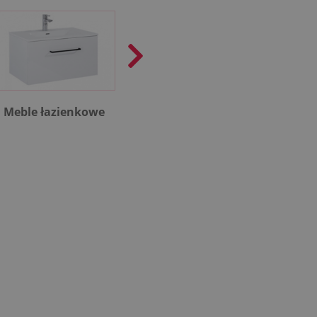
Meble łazienkowe
Rekuperacja
Kotł