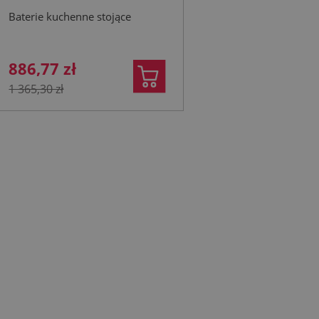
filtrem HYDRO+ gun
Baterie kuchenne stojące
metal grey
886,77 zł
1 365,30 zł