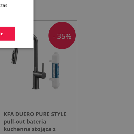
czas
ie
- 35%
KFA DUERO PURE STYLE
pull-out bateria
kuchenna stojąca z