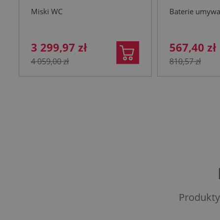
wolnoopadającą biała
nierdzewn
Miski WC
Baterie umyw
3 299,97 zł
567,40 zł
4 059,00 zł
810,57 zł
Produkty