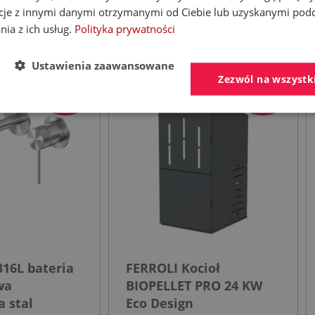
cje z innymi danymi otrzymanymi od Ciebie lub uzyskanymi pod
nia z ich usług.
Polityka prywatności
Ustawienia zaawansowane
Zezwól na wszystk
- 30%
- 53%
16L bateria
FERROLI Kocioł
wa
BIOPELLET PRO 24 KW
 stal
Eco Design