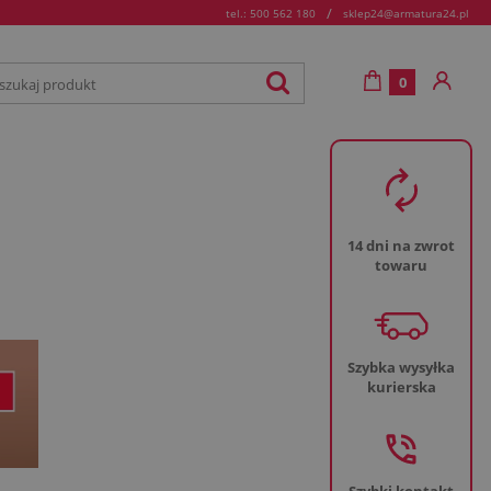
/
tel.: 500 562 180
sklep24@armatura24.pl
0
14 dni na zwrot
towaru
Szybka wysyłka
kurierska