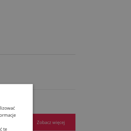
RA EWENTUALNYCH
ŚCI
alizować
formacje
Zobacz więcej
ć te