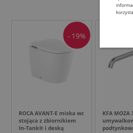
informa
korzysta
- 19%
ROCA AVANT-E miska wc
KFA MOZA 3
stojąca z zbiornikiem
umywalko
In-Tank® i deską
podtynkowa