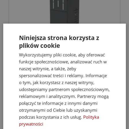
Niniejsza strona korzysta z
FERROLI Kocioł BIOPELLET PRO 24 KW Eco
plików cookie
Design
Wykorzystujemy pliki cookie, aby oferować
funkcje społecznościowe, analizować ruch w
Kotły C.O. na pellet
naszej witrynie, a także, żeby
spersonalizować treści i reklamy. Informacje
o tym, jak korzystasz z naszej witryny,
9 899,00 zł
udostępniamy partnerom społecznościowym,
21 068,67 zł
reklamowym i analitycznym. Partnerzy mogą
połączyć te informacje z innymi danymi
otrzymanymi od Ciebie lub uzyskanymi
podczas korzystania z ich usług.
Polityka
- 35%
prywatności