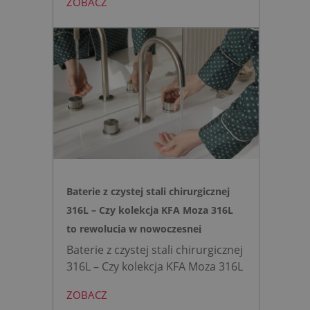
ZOBACZ
montażu stelaża podtynkowego.
Zyskujesz do 20 cm przestrzeni w
łazience i o 15% cichsze
spłukiwanie dzięki technologii
opartej na efekcie Venturiego.
Idealne rozwiązanie do szybkich
remontów bez kucia ścian.
Baterie z czystej stali chirurgicznej
316L – Czy kolekcja KFA Moza 316L
to rewolucja w nowoczesnej
łazience?
Baterie z czystej stali chirurgicznej
316L – Czy kolekcja KFA Moza 316L
to rewolucja w nowoczesnej
ZOBACZ
łazience?
Współczesne