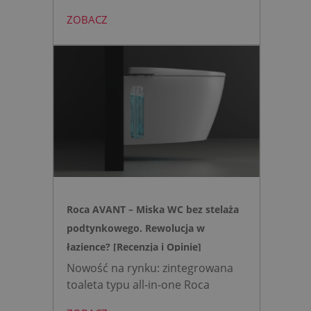
bezdotykowy przycisk TECElux
ZOBACZ
mini to zestaw, który warto
wybrać, gdy zależy nam na
nowoczesnej, higienicznej i
bezpiecznej strefie WC. Zamiast
skomplikowanej i podatnej na
usterki elektroniki, zyskujesz
intuicyjną toaletę myjącą
działającą w oparciu o ciśnienie
wody oraz elegancki, szklany
przycisk uruchamiany gestem.
Roca AVANT – Miska WC bez stelaża
podtynkowego. Rewolucja w
łazience? [Recenzja i Opinie]
Nowość na rynku: zintegrowana
toaleta typu all-in-one Roca
AVANT eliminuje potrzebę