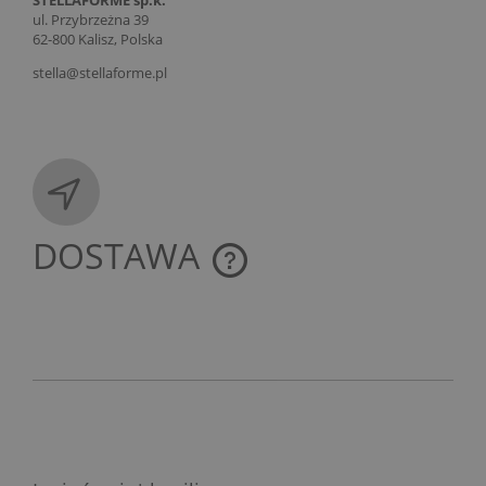
STELLAFORME sp.k.
ul. Przybrzeżna 39
62-800 Kalisz, Polska
stella@stellaforme.pl
DOSTAWA
CENA NIE ZAWIERA EWENTUALNYCH KOSZTÓW
PŁATNOŚCI