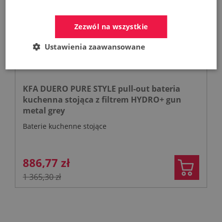
Zezwól na wszystkie
Ustawienia zaawansowane
KFA DUERO PURE STYLE pull-out bateria
kuchenna stojąca z filtrem HYDRO+ gun
metal grey
Baterie kuchenne stojące
886,77 zł
1 365,30 zł