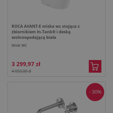
ROCA AVANT-E miska wc stojąca z
zbiornikiem In-Tank® i deską
wolnoopadającą biała
Miski WC
3 299,97 zł
4 059,00 zł
- 30%