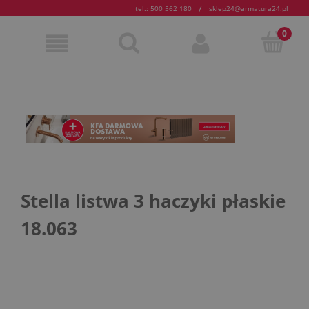
/
tel.: 500 562 180
sklep24@armatura24.pl
Stella listwa 3 haczyki płaskie
18.063