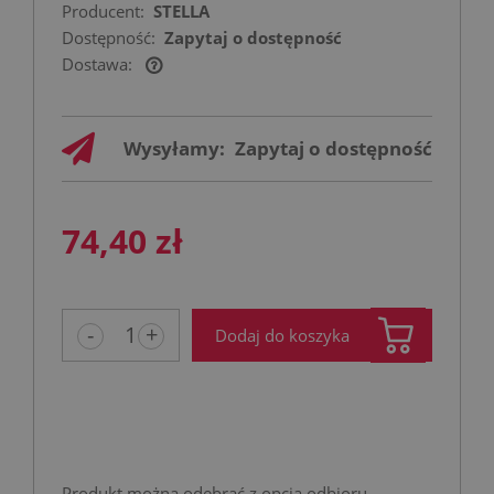
Producent:
STELLA
Dostępność:
Zapytaj o dostępność
Dostawa:
Cena nie zawiera ewentualnych kosztów
płatności
Wysyłamy:
Zapytaj o dostępność
74,40 zł
-
+
Dodaj do koszyka
Produkt można odebrać z opcją odbioru