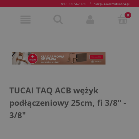
/
tel.: 500 562 180
sklep24@armatura24.pl
TUCAI TAQ ACB wężyk
podłączeniowy 25cm, fi 3/8" -
3/8"