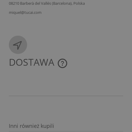
08210 Barberà del Vallés (Barcelona), Polska
miquel@tucai.com
DOSTAWA
CENA NIE ZAWIERA EWENTUALNYCH KOSZTÓW
PŁATNOŚCI
Inni również kupili