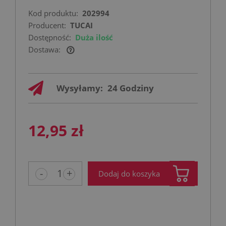
Kod produktu:
202994
Producent:
TUCAI
Dostępność:
Duża ilość
Dostawa:
Cena nie zawiera ewentualnych kosztów
płatności
Wysyłamy:
24 Godziny
12,95 zł
-
+
Dodaj do koszyka