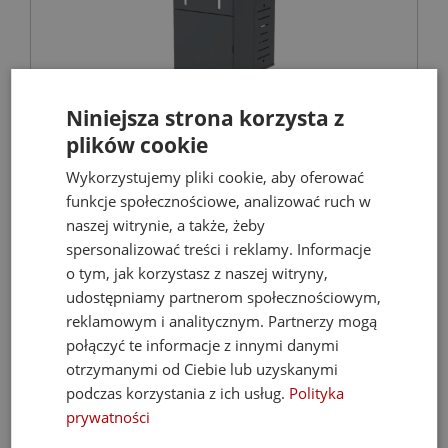
Niniejsza strona korzysta z
FERROLI Kocioł BIOPELLET PRO 24 KW Eco
plików cookie
Design
Wykorzystujemy pliki cookie, aby oferować
funkcje społecznościowe, analizować ruch w
Kotły C.O. na pellet
naszej witrynie, a także, żeby
spersonalizować treści i reklamy. Informacje
9 899,00 zł
o tym, jak korzystasz z naszej witryny,
udostępniamy partnerom społecznościowym,
21 068,67 zł
reklamowym i analitycznym. Partnerzy mogą
połączyć te informacje z innymi danymi
otrzymanymi od Ciebie lub uzyskanymi
- 35%
podczas korzystania z ich usług.
Polityka
prywatności