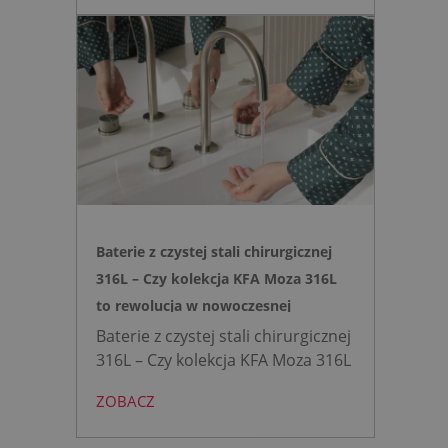
Zyskujesz do 20 cm przestrzeni w
łazience i o 15% cichsze
spłukiwanie dzięki technologii
opartej na efekcie Venturiego.
Idealne rozwiązanie do szybkich
remontów bez kucia ścian.
Baterie z czystej stali chirurgicznej
316L – Czy kolekcja KFA Moza 316L
to rewolucja w nowoczesnej
łazience?
Baterie z czystej stali chirurgicznej
316L – Czy kolekcja KFA Moza 316L
to rewolucja w nowoczesnej
ZOBACZ
łazience?
Współczesne
projektowanie łazienek stanęło