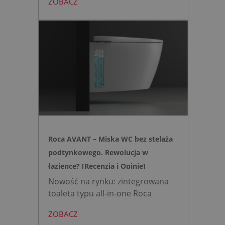
ZOBACZ
mini to zestaw, który warto
wybrać, gdy zależy nam na
nowoczesnej, higienicznej i
bezpiecznej strefie WC. Zamiast
skomplikowanej i podatnej na
usterki elektroniki, zyskujesz
intuicyjną toaletę myjącą
działającą w oparciu o ciśnienie
wody oraz elegancki, szklany
przycisk uruchamiany gestem.
Roca AVANT – Miska WC bez stelaża
podtynkowego. Rewolucja w
łazience? [Recenzja i Opinie]
Nowość na rynku: zintegrowana
toaleta typu all-in-one Roca
AVANT eliminuje potrzebę
ZOBACZ
montażu stelaża podtynkowego.