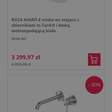
ROCA AVANT-E miska wc stojąca z
zbiornikiem In-Tank® i deską
wolnoopadającą biała
Miski WC
3 299,97 zł
4 059,00 zł
- 30%