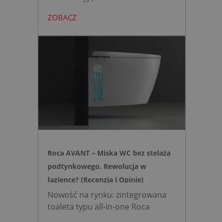
bezdotykowy przycisk TECElux
ZOBACZ
mini to zestaw, który warto
wybrać, gdy zależy nam na
nowoczesnej, higienicznej i
bezpiecznej strefie WC. Zamiast
skomplikowanej i podatnej na
usterki elektroniki, zyskujesz
intuicyjną toaletę myjącą
działającą w oparciu o ciśnienie
wody oraz elegancki, szklany
przycisk uruchamiany gestem.
Roca AVANT – Miska WC bez stelaża
podtynkowego. Rewolucja w
łazience? [Recenzja i Opinie]
Nowość na rynku: zintegrowana
toaleta typu all-in-one Roca
AVANT eliminuje potrzebę