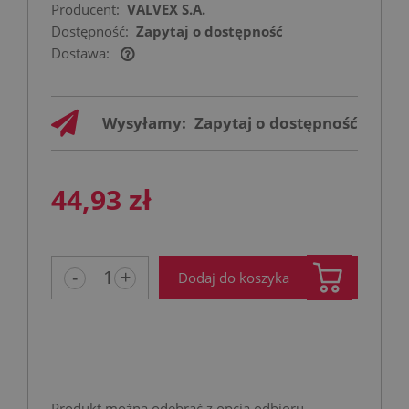
Producent:
VALVEX S.A.
Dostępność:
Zapytaj o dostępność
Dostawa:
Cena nie zawiera ewentualnych kosztów
płatności
Wysyłamy:
Zapytaj o dostępność
44,93 zł
-
+
Dodaj do koszyka
Produkt można odebrać z opcją odbioru