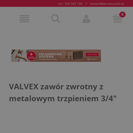
/
tel.: 500 562 180
sklep24@armatura24.pl
VALVEX zawór zwrotny z
metalowym trzpieniem 3/4"