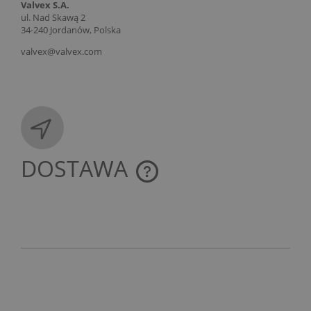
Valvex S.A.
ul. Nad Skawą 2
34-240 Jordanów, Polska
valvex@valvex.com
DOSTAWA
CENA NIE ZAWIERA EWENTUALNYCH KOSZTÓW
PŁATNOŚCI