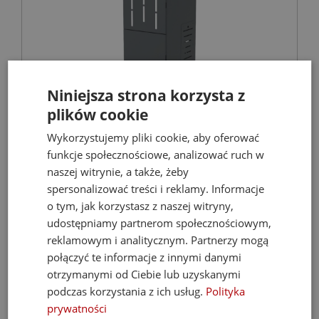
Niniejsza strona korzysta z
plików cookie
FERROLI Kocioł BIOPELLET PRO 24 KW Eco
Design
Wykorzystujemy pliki cookie, aby oferować
funkcje społecznościowe, analizować ruch w
Kotły C.O. na pellet
naszej witrynie, a także, żeby
spersonalizować treści i reklamy. Informacje
o tym, jak korzystasz z naszej witryny,
9 899,00 zł
udostępniamy partnerom społecznościowym,
reklamowym i analitycznym. Partnerzy mogą
21 068,67 zł
połączyć te informacje z innymi danymi
otrzymanymi od Ciebie lub uzyskanymi
podczas korzystania z ich usług.
Polityka
- 35%
prywatności