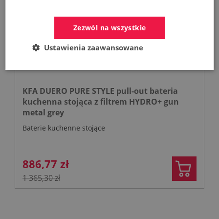
Zezwól na wszystkie
Ustawienia zaawansowane
KFA DUERO PURE STYLE pull-out bateria
kuchenna stojąca z filtrem HYDRO+ gun
metal grey
Baterie kuchenne stojące
886,77 zł
1 365,30 zł