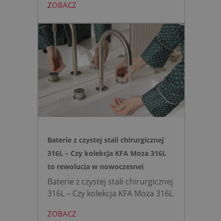
ZOBACZ
montażu stelaża podtynkowego.
Zyskujesz do 20 cm przestrzeni w
łazience i o 15% cichsze
spłukiwanie dzięki technologii
opartej na efekcie Venturiego.
Idealne rozwiązanie do szybkich
remontów bez kucia ścian.
Baterie z czystej stali chirurgicznej
316L – Czy kolekcja KFA Moza 316L
to rewolucja w nowoczesnej
łazience?
Baterie z czystej stali chirurgicznej
316L – Czy kolekcja KFA Moza 316L
to rewolucja w nowoczesnej
ZOBACZ
łazience?
Współczesne