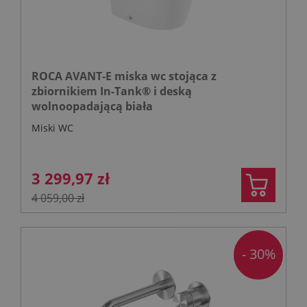
ROCA AVANT-E miska wc stojąca z
zbiornikiem In-Tank® i deską
wolnoopadającą biała
Miski WC
3 299,97 zł
4 059,00 zł
- 30%