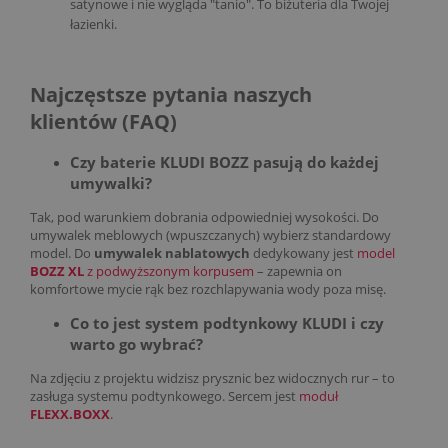
satynowe i nie wygląda "tanio". To biżuteria dla Twojej
łazienki.
Najczęstsze pytania naszych
klientów (FAQ)
Czy baterie KLUDI BOZZ pasują do każdej
umywalki?
Tak, pod warunkiem dobrania odpowiedniej wysokości. Do
umywalek meblowych (wpuszczanych) wybierz standardowy
model. Do
umywalek nablatowych
dedykowany jest
model
BOZZ XL
z podwyższonym korpusem
– zapewnia on
komfortowe mycie rąk bez rozchlapywania wody poza misę.
Co to jest system podtynkowy KLUDI i czy
warto go wybrać?
Na zdjęciu z projektu widzisz prysznic bez widocznych rur – to
zasługa systemu podtynkowego. Sercem jest
moduł
FLEXX.BOXX
.