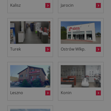
Kalisz
Jarocin
Turek
Ostrów Wlkp.
Leszno
Konin