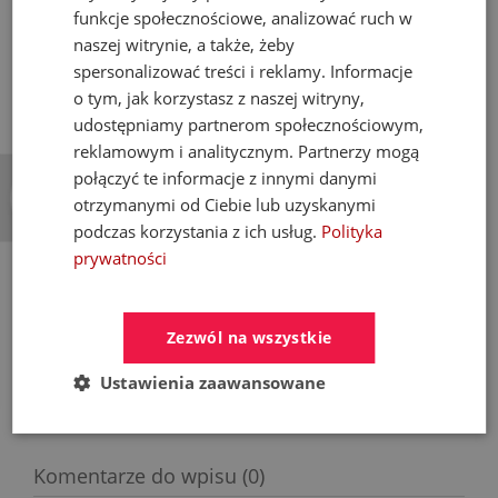
BOZZ Podtynkowa
– nowoczesne salony kąpielowe;
funkcje społecznościowe, analizować ruch w
minimalizm, łatwość czyszczenia ścian
naszej witrynie, a także, żeby
BOZZ Wanna/Prysznic
– systemy podtynkowe;
bezawaryjność dzięki
FLEXX.BOXX
spersonalizować treści i reklamy. Informacje
o tym, jak korzystasz z naszej witryny,
udostępniamy partnerom społecznościowym,
Dlaczego warto kupić KLUDI BOZZ w
reklamowym i analitycznym. Partnerzy mogą
×
armatura24.pl?
połączyć te informacje z innymi danymi
otrzymanymi od Ciebie lub uzyskanymi
Jako partner marki KLUDI, w Armatura Kozłowski zapewniamy
podczas korzystania z ich usług.
Polityka
nie tylko
pełną dostępność serii BOZZ
, ale przede wszystkim
prywatności
fachowe doradztwo techniczne. Wiemy, co pasuje do Twojej
instalacji. Napisz do nas na
sklep24@armatura24.pl
lub
odwiedź salon stacjonarny.
Zainspirowany?
Sprawdź pełną ofertę KLUDI BOZZ
w naszym
Zezwól na wszystkie
sklepie internetowym
armatura24.pl
Ustawienia zaawansowane
.
Komentarze do wpisu (0)