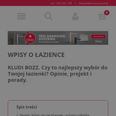
/
tel.: 500 562 180
sklep24@armatura24.pl
WPISY O ŁAZIENCE
KLUDI BOZZ. Czy to najlepszy wybór do
Twojej łazienki? Opinie, projekt i
porady.
Spis treści
1. Design, który się nie starzeje - potęga cylindra