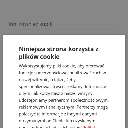
Inni również kupili
Niniejsza strona korzysta z
Najlepsze promocje
plików cookie
Sprawdź produkty w najlepszych cenach
Wykorzystujemy pliki cookie, aby oferować
funkcje społecznościowe, analizować ruch w
Zobacz więcej
naszej witrynie, a także, żeby
spersonalizować treści i reklamy. Informacje
o tym, jak korzystasz z naszej witryny,
udostępniamy partnerom społecznościowym,
reklamowym i analitycznym. Partnerzy mogą
połączyć te informacje z innymi danymi
- 19%
otrzymanymi od Ciebie lub uzyskanymi
podczas korzystania z ich usług.
Polityka