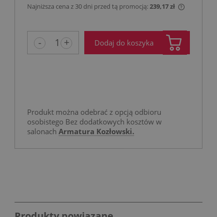
Najniższa cena z 30 dni przed tą promocją:
239,17 zł
Jeżeli pro
niż 30 dni
cena od m
-
+
Dodaj do koszyka
pojawił si
Produkt można odebrać z opcją odbioru
osobistego Bez dodatkowych kosztów w
salonach
Armatura Kozłowski.
Produkty powiązane