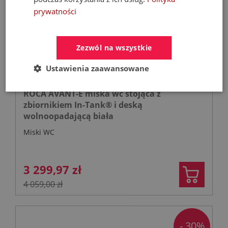
prywatności
Zezwól na wszystkie
Ustawienia zaawansowane
ROCA AVANT-E miska wc stojąca z
zbiornikiem In-Tank® i deską
wolnoopadającą biała
Miski WC
3 299,97 zł
4 059,00 zł
- 30%