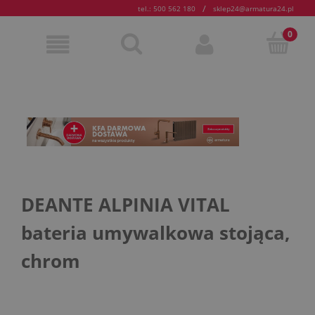
/
tel.: 500 562 180
sklep24@armatura24.pl
DEANTE ALPINIA VITAL
bateria umywalkowa stojąca,
chrom