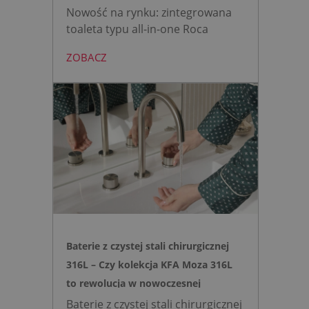
Nowość na rynku: zintegrowana
toaleta typu all-in-one Roca
AVANT eliminuje potrzebę
ZOBACZ
montażu stelaża podtynkowego.
Zyskujesz do 20 cm przestrzeni w
łazience i o 15% cichsze
spłukiwanie dzięki technologii
opartej na efekcie Venturiego.
Idealne rozwiązanie do szybkich
remontów bez kucia ścian.
Baterie z czystej stali chirurgicznej
316L – Czy kolekcja KFA Moza 316L
to rewolucja w nowoczesnej
łazience?
Baterie z czystej stali chirurgicznej