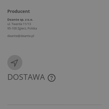
Producent
Deante sp. z o.o.
ul. Twarda 11/13
95-100 Zgierz, Polska
deante@deante.pl
DOSTAWA
CENA NIE ZAWIERA EWENTUALNYCH KOSZTÓW
PŁATNOŚCI