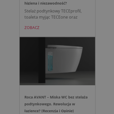
higiena i niezawodność?
Stelaż podtynkowy TECEprofil,
toaleta myjąc TECEone oraz
bezdotykowy przycisk TECElux
ZOBACZ
mini to zestaw, który warto
wybrać, gdy zależy nam na
nowoczesnej, higienicznej i
bezpiecznej strefie WC. Zamiast
skomplikowanej i podatnej na
usterki elektroniki, zyskujesz
intuicyjną toaletę myjącą
działającą w oparciu o ciśnienie
wody oraz elegancki, szklany
przycisk uruchamiany gestem.
Roca AVANT – Miska WC bez stelaża
podtynkowego. Rewolucja w
łazience? [Recenzja i Opinie]