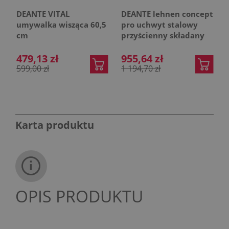
DEANTE VITAL
DEANTE lehnen concept
umywalka wisząca 60,5
pro uchwyt stalowy
cm
przyścienny składany
600mm - stal
479,13 zł
nierdzewna
955,64 zł
599,00 zł
1 194,70 zł
Karta produktu
OPIS PRODUKTU