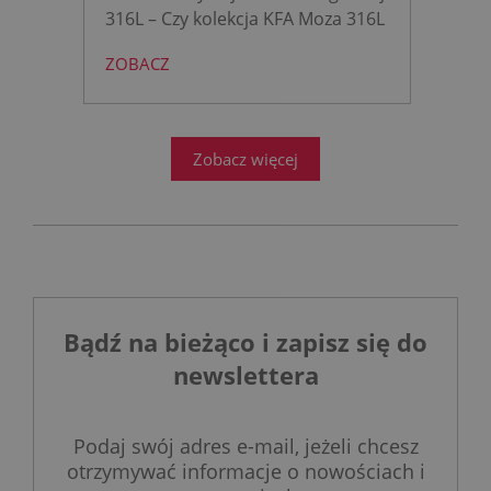
316L – Czy kolekcja KFA Moza 316L
to rewolucja w nowoczesnej
ZOBACZ
łazience?
Współczesne
projektowanie łazienek stanęło
przed ogromnym wyzwaniem.
Zobacz więcej
Bądź na bieżąco i zapisz się do
newslettera
Podaj swój adres e-mail, jeżeli chcesz
otrzymywać informacje o nowościach i