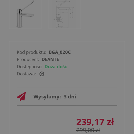
Kod produktu:
BGA_020C
Producent:
DEANTE
Dostępność:
Duża ilość
Dostawa:
Cena nie zawiera ewentualnych kosztów
płatności
Wysyłamy:
3 dni
239,17 zł
299,00 zł