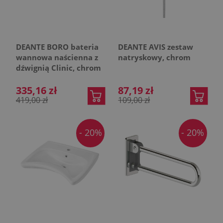
DEANTE BORO bateria
DEANTE AVIS zestaw
wannowa naścienna z
natryskowy, chrom
dźwignią Clinic, chrom
335,16 zł
87,19 zł
419,00 zł
109,00 zł
- 20%
- 20%