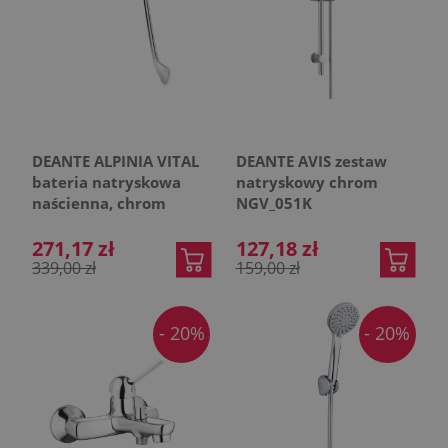
DEANTE ALPINIA VITAL
DEANTE AVIS zestaw
bateria natryskowa
natryskowy chrom
naścienna, chrom
NGV_051K
271,17 zł
127,18 zł
339,00 zł
159,00 zł
- 20%
- 20%