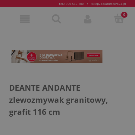
/
tel.: 500 562 180
sklep24@armatura24.pl
DEANTE ANDANTE
zlewozmywak granitowy,
grafit 116 cm