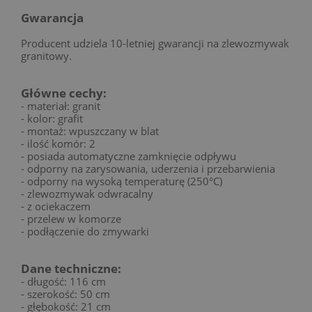
Gwarancja
Producent udziela 10-letniej gwarancji na zlewozmywak
granitowy.
Główne cechy:
- materiał: granit
- kolor: grafit
- montaż: wpuszczany w blat
- ilość komór: 2
- posiada automatyczne zamknięcie odpływu
- odporny na zarysowania, uderzenia i przebarwienia
- odporny na wysoką temperaturę (250°C)
- zlewozmywak odwracalny
- z ociekaczem
- przelew w komorze
- podłączenie do zmywarki
Dane techniczne:
- długość: 116 cm
- szerokość: 50 cm
- głębokość: 21 cm