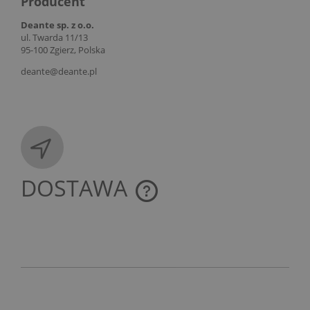
Producent
Deante sp. z o.o.
ul. Twarda 11/13
95-100 Zgierz, Polska
deante@deante.pl
DOSTAWA
CENA NIE ZAWIERA EWENTUALNYCH KOSZTÓW
PŁATNOŚCI