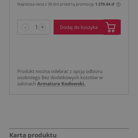
Najniższa cena z 30 dni przed tą promocją:
1 279,04 zł
Jeżeli p
niż 30 d
cena od
-
+
Dodaj do koszyka
pojawił 
Produkt można odebrać z opcją odbioru
osobistego Bez dodatkowych kosztów w
salonach
Armatura Kozłowski.
Karta produktu