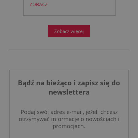
ZOBACZ
łazience?
Współczesne
projektowanie łazienek stanęło
przed ogromnym wyzwaniem.
Zobacz więcej
Bądź na bieżąco i zapisz się do
newslettera
Podaj swój adres e-mail, jeżeli chcesz
otrzymywać informacje o nowościach i
promocjach.