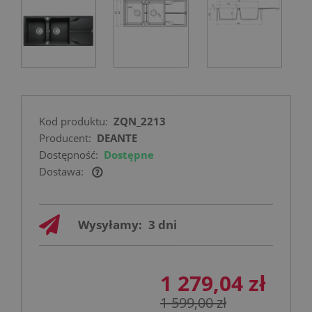
Kod produktu:
ZQN_2213
Producent:
DEANTE
Dostępność:
Dostępne
Dostawa:
Cena nie zawiera ewentualnych kosztów
płatności
Wysyłamy:
3 dni
1 279,04 zł
1 599,00 zł