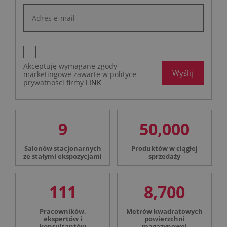
Akceptuję wymagane zgody
Wyślij
marketingowe zawarte w polityce
prywatności firmy
LINK
9
50,000
Salonów stacjonarnych
Produktów w ciągłej
ze stałymi ekspozycjami
sprzedaży
111
8,700
Pracowników,
Metrów kwadratowych
ekspertów i
powierzchni
konsultantów
magazynowej