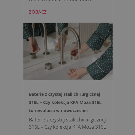
AVANT eliminuje potrzebę
ZOBACZ
montażu stelaża podtynkowego.
Zyskujesz do 20 cm przestrzeni w
łazience i o 15% cichsze
spłukiwanie dzięki technologii
opartej na efekcie Venturiego.
Idealne rozwiązanie do szybkich
remontów bez kucia ścian.
Baterie z czystej stali chirurgicznej
316L – Czy kolekcja KFA Moza 316L
to rewolucja w nowoczesnej
łazience?
Baterie z czystej stali chirurgicznej
316L – Czy kolekcja KFA Moza 316L
to rewolucja w nowoczesnej