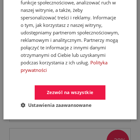
funkcje społecznościowe, analizować ruch w
naszej witrynie, a także, żeby
spersonalizować treści i reklamy. Informacje
o tym, jak korzystasz z naszej witryny,
udostępniamy partnerom społecznościowym,
reklamowym i analitycznym. Partnerzy mogą
połączyć te informacje z innymi danymi
otrzymanymi od Ciebie lub uzyskanymi
FERROLI Kocioł BIOPELLET PRO 24 KW Eco
podczas korzystania z ich usług.
Polityka
Design
prywatności
Kotły C.O. na pellet
Zezwól na wszystkie
9 899,00 zł
Ustawienia zaawansowane
21 068,67 zł