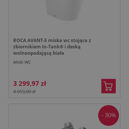
ROCA AVANT-E miska wc stojąca z
zbiornikiem In-Tank® i deską
wolnoopadającą biała
Miski WC
3 299,97 zł
4 059,00 zł
- 30%